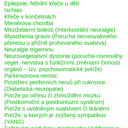
Epilepsie, febrilní křeče u dětí
Ischias
Křeče v končetinách
Meniérova choroba
Mezižeberní bolesti (Interkostální neuralgie)
Myasthenia gravis (Porucha nervosvalového
přenosu u příčně pruhovaného svalstva)
Neuralgie trigeminu
Neurovegetativní dystonie (porucha rovnováhy
veget. nervstva s funkčními změnami činnosti
orgánů – tzv. psychosomatické potíže)
Parkinsonova nemoc
Postižení periferních nervů při cukrovce
(Diabetická neuropatie)
Potíže po otřesu či zhmoždění mozku
(Postkomoční a postkontuzní syndrom)
Potíže s uvolněným svalstvem či tkáněmi
Potíže, u kterých je zvýšený sympatikus
(YANG)