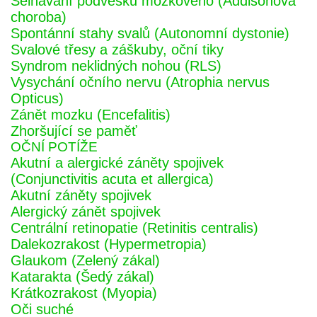
Selhávání podvěsku mozkového (Addisonova
choroba)
Spontánní stahy svalů (Autonomní dystonie)
Svalové třesy a záškuby, oční tiky
Syndrom neklidných nohou (RLS)
Vysychání očního nervu (Atrophia nervus
Opticus)
Zánět mozku (Encefalitis)
Zhoršující se paměť
OČNÍ POTÍŽE
Akutní a alergické záněty spojivek
(Conjunctivitis acuta et allergica)
Akutní záněty spojivek
Alergický zánět spojivek
Centrální retinopatie (Retinitis centralis)
Dalekozrakost (Hypermetropia)
Glaukom (Zelený zákal)
Katarakta (Šedý zákal)
Krátkozrakost (Myopia)
Oči suché