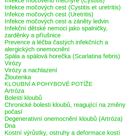
Infekce močového měchýře (Cystitis)
Infekce močových cest (Cystitis et uretritis)
Infekce močových cest (Uretritis)
Infekce močových cest a záněty ledvin
Infekční dětské nemoci jako spalničky,
zarděnky a příušnice
Prevence a léčba častých infekčních a
alergických onemocnění
Spála a spálová horečka (Scarlatina febris)
Virózy
Virózy a nachlazení
Žloutenka
KLOUBNÍ A POHYBOVÉ POTÍŽE
Artróza
Bolesti kloubů
Chronické bolesti kloubů, reagující na změny
počasí
Degenerativní onemocnění kloubů (Artróza)
Dna
Kostní výrůstky, ostruhy a deformace kostí