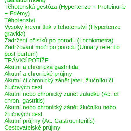
(Galaktorrhoea)
Těhotenská gestóza (Hypertenze + Proteinurie
+ Edémy)
Těhotenství
Vysoký krevní tlak v těhotenství (Hypertenze
gravida)
Zadržení očistků po porodu (Lochiometra)
Zadržování moči po porodu (Urinary retentio
post partum)
TRÁVICÍ POTÍŽE
Akutní a chronická gastritida
Akutní a chronické průjmy
Akutní či chronický zánět jater, žlučníku či
žlučových cest
Akutní nebo chronický zánět žaludku (Ac. et
chron. gastritis)
Akutní nebo chronický zánět žlučníku nebo
žlučových cest
Akutní průjmy (Ac. Gastroenteritis)
Cestovatelské průjmy