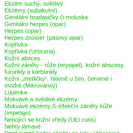
Ekzém suchý, svědivý
Ekzémy (subakutní)
Genitální bradavičky či moluska
Genitální herpes (opar)
Herpes (opar)
Herpes zooster (pásový opar)
Kopřivka
Kopřivka (Urticaria)
Kožní absces
Kožní záněty - růže (erysipel), kožní abscesy,
furunkly a karbunkly
Kožní „metličky“, hlavně u žen, červené i
modré (Mikrovarixy)
Lupénka
Mokvavé a svědivé ekzémy
Mokvavé ekzémy či infekční záněty kůže
(impetigo)
Nehojící se kožní vředy (Ulci cutis)
Nehty lámavé