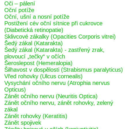
Oči – pálení
Oční potíže
Oční, ušní a nosní potíže
Postižení cév oční sítnice při cukrovce
(Diabetická retinopatie)
Sklivcové zákalky (Opacities Corporis vitrei)
Šedý zákal (Katarakta)
Šedý zákal (Katarakta) - zastřený zrak,
plovoucí „tečky“ v očích
Šeroslepost (Hemeralopia)
Šilhavost v dospělosti (Strabismus paralyticus)
Vřed rohovky (Ulcus cornealis)
Vysychání očního nervu (Atrophia nervus
Opticus)
Zánět očního nervu (Neuritis Optica)
Zánět očního nervu, zánět rohovky, zelený
zákal
Zánět rohovky (Keratitis)
Zánět spojivek