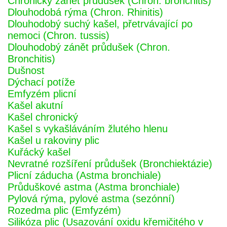
Chronický zánět průdušek (Chron. bronchitis)
Dlouhodobá rýma (Chron. Rhinitis)
Dlouhodobý suchý kašel, přetrvávající po
nemoci (Chron. tussis)
Dlouhodobý zánět průdušek (Chron.
Bronchitis)
Dušnost
Dýchací potíže
Emfyzém plicní
Kašel akutní
Kašel chronický
Kašel s vykašláváním žlutého hlenu
Kašel u rakoviny plic
Kuřácký kašel
Nevratné rozšíření průdušek (Bronchiektázie)
Plicní záducha (Astma bronchiale)
Průduškové astma (Astma bronchiale)
Pylová rýma, pylové astma (sezónní)
Rozedma plic (Emfyzém)
Silikóza plic (Usazování oxidu křemičitého v