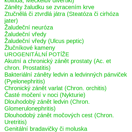
kolitida, Meckelův divertikl)
Záněty žaludku se zvracením krve
Ztučnělá či ztvrdlá játra (Steatóza či cirhóza
jater)
Žaludeční neuróza
Žaludeční vředy
Žaludeční vředy (Ulcus peptic)
Žlučníkové kameny
UROGENITÁLNÍ POTÍŽE
Akutní a chronický zánět prostaty (Ac. et
chron. Prostatitis)
Bakteriální záněty ledvin a ledvinných pánviček
(Pyelonephritis)
Chronický zánět varlat (Chron. orchitis)
Časté močení v noci (Nykturie)
Dlouhodobý zánět ledvin (Chron.
Glomerulonephritis)
Dlouhodobý zánět močových cest (Chron.
Uretritis)
Genitální bradavičky či moluska