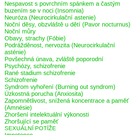
Nespavost s povrchním spánkem a častým
buzením se v noci (Insomnia)
Neuróza (Neurocirkulační astenie)
Noční děsy, obzvláště u dětí (Pavor nocturnus)
Noční můry
Obavy, strachy (Fóbie)
Podrážděnost, nervozita (Neurocirkulační
asténie)
Povšechná únava, zvláště poporodní
Psychózy, schizofrenie
Rané stadium schizofrenie
Schizofrenie
Syndrom vyhoření (Burning out syndrom)
Úzkostná porucha (Anxiosita)
Zapomnětlivost, snížená koncentrace a paměť
(Amnésie)
Zhoršení intelektuální výkonosti
Zhoršující se paměť
SEXUÁLNÍ POTÍŽE