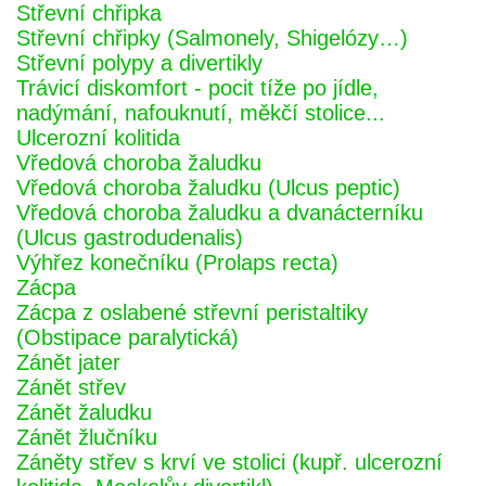
Střevní chřipka
Střevní chřipky (Salmonely, Shigelózy…)
Střevní polypy a divertikly
Trávicí diskomfort - pocit tíže po jídle,
nadýmání, nafouknutí, měkčí stolice...
Ulcerozní kolitida
Vředová choroba žaludku
Vředová choroba žaludku (Ulcus peptic)
Vředová choroba žaludku a dvanácterníku
(Ulcus gastrodudenalis)
Výhřez konečníku (Prolaps recta)
Zácpa
Zácpa z oslabené střevní peristaltiky
(Obstipace paralytická)
Zánět jater
Zánět střev
Zánět žaludku
Zánět žlučníku
Záněty střev s krví ve stolici (kupř. ulcerozní