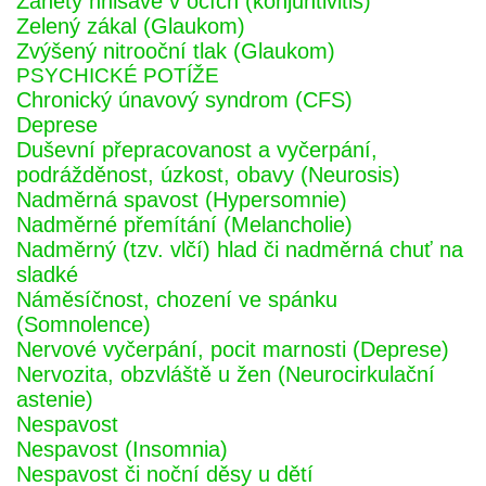
Záněty hnisavé v očích (konjuntivitis)
Zelený zákal (Glaukom)
Zvýšený nitrooční tlak (Glaukom)
PSYCHICKÉ POTÍŽE
Chronický únavový syndrom (CFS)
Deprese
Duševní přepracovanost a vyčerpání,
podrážděnost, úzkost, obavy (Neurosis)
Nadměrná spavost (Hypersomnie)
Nadměrné přemítání (Melancholie)
Nadměrný (tzv. vlčí) hlad či nadměrná chuť na
sladké
Náměsíčnost, chození ve spánku
(Somnolence)
Nervové vyčerpání, pocit marnosti (Deprese)
Nervozita, obzvláště u žen (Neurocirkulační
astenie)
Nespavost
Nespavost (Insomnia)
Nespavost či noční děsy u dětí