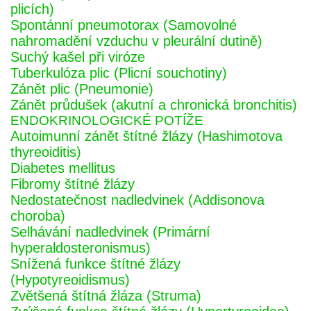
plicích)
Spontánní pneumotorax (Samovolné
nahromadění vzduchu v pleurální dutině)
Suchý kašel při viróze
Tuberkulóza plic (Plicní souchotiny)
Zánět plic (Pneumonie)
Zánět průdušek (akutní a chronická bronchitis)
ENDOKRINOLOGICKÉ POTÍŽE
Autoimunní zánět štítné žlázy (Hashimotova
thyreoiditis)
Diabetes mellitus
Fibromy štítné žlázy
Nedostatečnost nadledvinek (Addisonova
choroba)
Selhávání nadledvinek (Primární
hyperaldosteronismus)
Snížená funkce štítné žlázy
(Hypotyreoidismus)
Zvětšená štítná žláza (Struma)