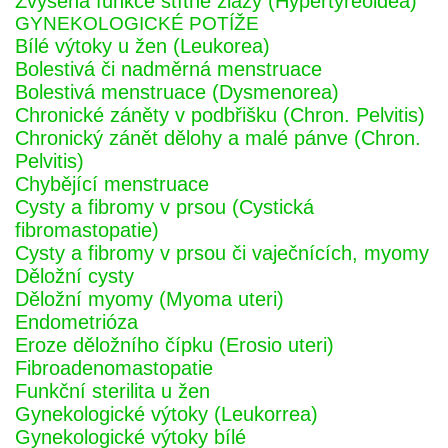
Zvýšená funkce štítné žlázy (Hypertyreoidea)
GYNEKOLOGICKÉ POTÍŽE
Bílé výtoky u žen (Leukorea)
Bolestivá či nadměrná menstruace
Bolestivá menstruace (Dysmenorea)
Chronické záněty v podbřišku (Chron. Pelvitis)
Chronický zánět dělohy a malé pánve (Chron.
Pelvitis)
Chybějící menstruace
Cysty a fibromy v prsou (Cystická
fibromastopatie)
Cysty a fibromy v prsou či vaječnících, myomy
Děložní cysty
Děložní myomy (Myoma uteri)
Endometrióza
Eroze děložního čípku (Erosio uteri)
Fibroadenomastopatie
Funkční sterilita u žen
Gynekologické výtoky (Leukorrea)
Gynekologické výtoky bílé