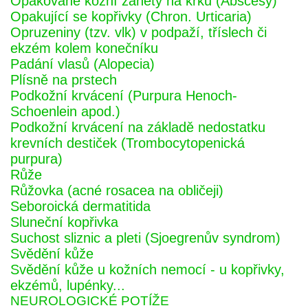
Opakované kožní záněty na krku (Abscesy)
Opakující se kopřivky (Chron. Urticaria)
Opruzeniny (tzv. vlk) v podpaží, tříslech či
ekzém kolem konečníku
Padání vlasů (Alopecia)
Plísně na prstech
Podkožní krvácení (Purpura Henoch-
Schoenlein apod.)
Podkožní krvácení na základě nedostatku
krevních destiček (Trombocytopenická
purpura)
Růže
Růžovka (acné rosacea na obličeji)
Seboroická dermatitida
Sluneční kopřivka
Suchost sliznic a pleti (Sjoegrenův syndrom)
Svědění kůže
Svědění kůže u kožních nemocí - u kopřivky,
ekzémů, lupénky...
NEUROLOGICKÉ POTÍŽE