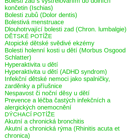
Bolesti zad s vystřelováním do dolních
končetin (Ischias)
Bolesti zubů (Dolor dentis)
Bolestivá menstruace
Dlouhotrvající bolesti zad (Chron. lumbalgie)
DĚTSKÉ POTÍŽE
Atopické dětské svědivé ekzémy
Bolesti holenní kosti u dětí (Morbus Osgood
Schlatter)
Hyperaktivita u dětí
Hyperaktivita u dětí (ADHD syndrom)
Infekční dětské nemoci jako spalničky,
zarděnky a příušnice
Nespavost či noční děsy u dětí
Prevence a léčba častých infekčních a
alergických onemocnění
DÝCHACÍ POTÍŽE
Akutní a chronická bronchitis
Akutní a chronická rýma (Rhinitis acuta et
chronica)