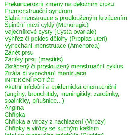
Prekancerozní změny na děložním čípku
Premenstruační syndrom
Slabá menstruace s prodlouženým krvácením
Špinění mezi cykly (Menoragie)
Vaječníkové cysty (Cysta ovariale)
Výhřez či pokles dělohy (Proplas uteri)
Vynechání menstruace (Amenorea)
Zánět prsu
Záněty prsu (mastitis)
Zkrácený či prosloužený menstruační cyklus
Ztráta či vynechání mentruace
INFEKČNÍ POTÍŽE
Akutní infekční a epidemická onemocnění
(angíny, bronchitidy, meningitidy, zarděnky,
spalničky, příušnice...)
Angína
Chřipka
Chřipka a virózy z nachlazení (Virózy)
Chřipky a virózy se suchým kašlem