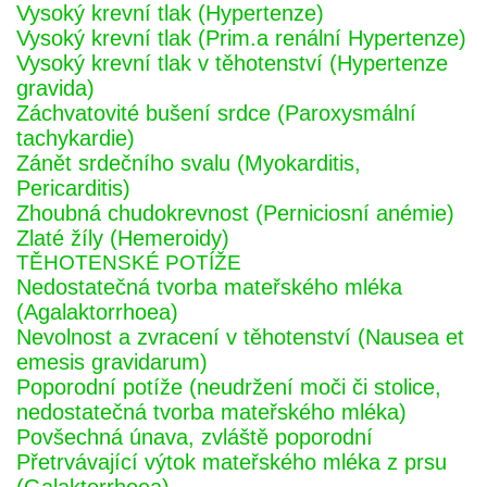
Vysoký krevní tlak (Hypertenze)
Vysoký krevní tlak (Prim.a renální Hypertenze)
Vysoký krevní tlak v těhotenství (Hypertenze
gravida)
Záchvatovité bušení srdce (Paroxysmální
tachykardie)
Zánět srdečního svalu (Myokarditis,
Pericarditis)
Zhoubná chudokrevnost (Perniciosní anémie)
Zlaté žíly (Hemeroidy)
TĚHOTENSKÉ POTÍŽE
Nedostatečná tvorba mateřského mléka
(Agalaktorrhoea)
Nevolnost a zvracení v těhotenství (Nausea et
emesis gravidarum)
Poporodní potíže (neudržení moči či stolice,
nedostatečná tvorba mateřského mléka)
Povšechná únava, zvláště poporodní
Přetrvávající výtok mateřského mléka z prsu