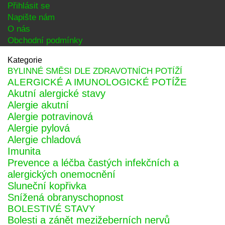
Přihlásit se
Napište nám
O nás
Obchodní podmínky
Kategorie
BYLINNÉ SMĚSI DLE ZDRAVOTNÍCH POTÍŽÍ
ALERGICKÉ A IMUNOLOGICKÉ POTÍŽE
Akutní alergické stavy
Alergie akutní
Alergie potravinová
Alergie pylová
Alergie chladová
Imunita
Prevence a léčba častých infekčních a
alergických onemocnění
Sluneční kopřivka
Snížená obranyschopnost
BOLESTIVÉ STAVY
Bolesti a zánět mezižeberních nervů