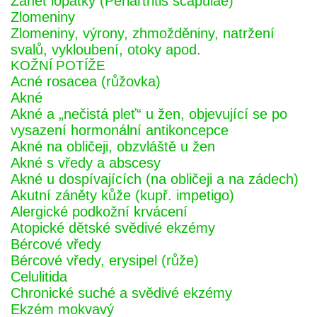
Zánět lopatky (Periartritis scapulae)
Zlomeniny
Zlomeniny, výrony, zhmožděniny, natržení
svalů, vykloubení, otoky apod.
KOŽNÍ POTÍŽE
Acné rosacea (růžovka)
Akné
Akné a „nečistá pleť“ u žen, objevující se po
vysazení hormonální antikoncepce
Akné na obličeji, obzvláště u žen
Akné s vředy a abscesy
Akné u dospívajících (na obličeji a na zádech)
Akutní záněty kůže (kupř. impetigo)
Alergické podkožní krvácení
Atopické dětské svědivé ekzémy
Bércové vředy
Bércové vředy, erysipel (růže)
Celulitida
Chronické suché a svědivé ekzémy
Ekzém mokvavý