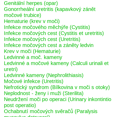
Genitální herpes (opar)
Gonorrheální uretritis (kapavkový zánět
močové trubice)
Hematurie (krev v moči)
Infekce močového měchýře (Cystitis)
Infekce močových cest (Cystitis et uretritis)
Infekce močových cest (Uretritis)
Infekce močových cest a záněty ledvin
Krev v moči (Hematurie)
Ledvinné a moč. kameny
Ledvinné a močové kameny (Calculi urinali et
uretri)
Ledvinné kameny (Nephrolithiasis)
Močové infekce (Uretritis)
Nefrotický syndrom (Bílkovina v moči s otoky)
Neplodnost - ženy i muži (Sterilita)
Neudržení moči po operaci (Urinary inkontintio
post operatio)
Ochabnutí močových svěračů (Paralysis