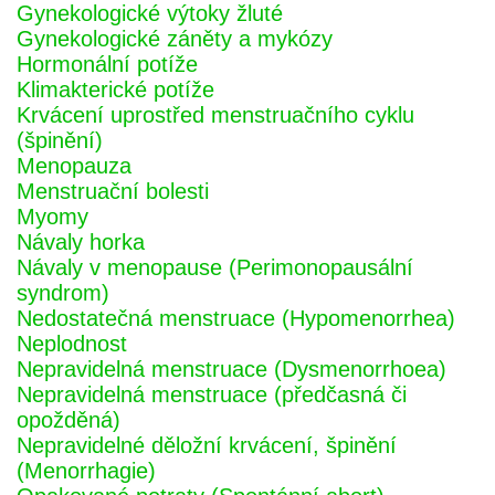
Gynekologické výtoky žluté
Gynekologické záněty a mykózy
Hormonální potíže
Klimakterické potíže
Krvácení uprostřed menstruačního cyklu
(špinění)
Menopauza
Menstruační bolesti
Myomy
Návaly horka
Návaly v menopause (Perimonopausální
syndrom)
Nedostatečná menstruace (Hypomenorrhea)
Neplodnost
Nepravidelná menstruace (Dysmenorrhoea)
Nepravidelná menstruace (předčasná či
opožděná)
Nepravidelné děložní krvácení, špinění
(Menorrhagie)