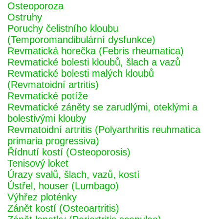
Osteoporoza
Ostruhy
Poruchy čelistního kloubu
(Temporomandibulární dysfunkce)
Revmatická horečka (Febris rheumatica)
Revmatické bolesti kloubů, šlach a vazů
Revmatické bolesti malých kloubů
(Revmatoidní artritis)
Revmatické potíže
Revmatické záněty se zarudlými, oteklými a
bolestivými klouby
Revmatoidní artritis (Polyarthritis reuhmatica
primaria progressiva)
Řídnutí kostí (Osteoporosis)
Tenisový loket
Úrazy svalů, šlach, vazů, kostí
Ústřel, houser (Lumbago)
Výhřez ploténky
Zánět kostí (Osteoartritis)