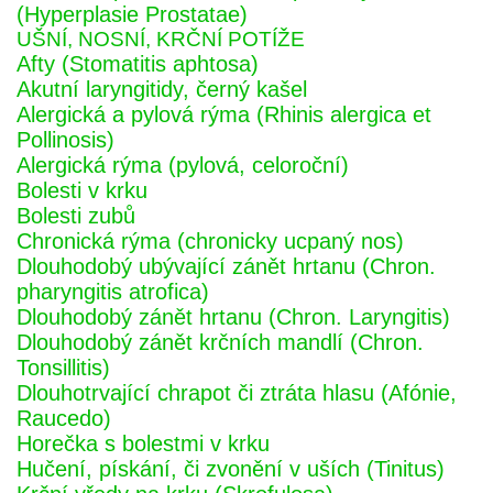
(Hyperplasie Prostatae)
UŠNÍ, NOSNÍ, KRČNÍ POTÍŽE
Afty (Stomatitis aphtosa)
Akutní laryngitidy, černý kašel
Alergická a pylová rýma (Rhinis alergica et
Pollinosis)
Alergická rýma (pylová, celoroční)
Bolesti v krku
Bolesti zubů
Chronická rýma (chronicky ucpaný nos)
Dlouhodobý ubývající zánět hrtanu (Chron.
pharyngitis atrofica)
Dlouhodobý zánět hrtanu (Chron. Laryngitis)
Dlouhodobý zánět krčních mandlí (Chron.
Tonsillitis)
Dlouhotrvající chrapot či ztráta hlasu (Afónie,
Raucedo)
Horečka s bolestmi v krku
Hučení, pískání, či zvonění v uších (Tinitus)