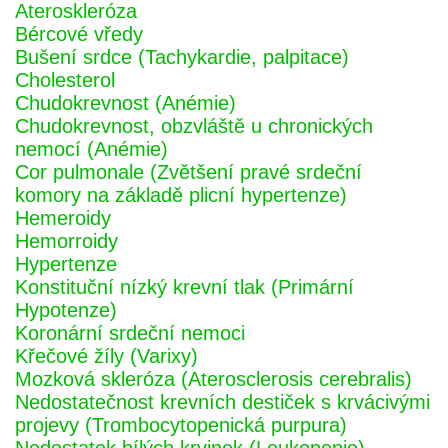
Ateroskleróza
Bércové vředy
Bušení srdce (Tachykardie, palpitace)
Cholesterol
Chudokrevnost (Anémie)
Chudokrevnost, obzvláště u chronických
nemocí (Anémie)
Cor pulmonale (Zvětšení pravé srdeční
komory na základě plicní hypertenze)
Hemeroidy
Hemorroidy
Hypertenze
Konstituční nízký krevní tlak (Primární
Hypotenze)
Koronární srdeční nemoci
Křečové žíly (Varixy)
Mozková skleróza (Aterosclerosis cerebralis)
Nedostatečnost krevních destiček s krvácivými
projevy (Trombocytopenická purpura)