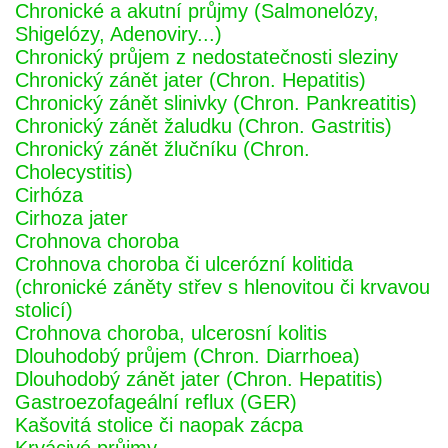
Chronické a akutní průjmy (Salmonelózy,
Shigelózy, Adenoviry...)
Chronický průjem z nedostatečnosti sleziny
Chronický zánět jater (Chron. Hepatitis)
Chronický zánět slinivky (Chron. Pankreatitis)
Chronický zánět žaludku (Chron. Gastritis)
Chronický zánět žlučníku (Chron.
Cholecystitis)
Cirhóza
Cirhoza jater
Crohnova choroba
Crohnova choroba či ulcerózní kolitida
(chronické záněty střev s hlenovitou či krvavou
stolicí)
Crohnova choroba, ulcerosní kolitis
Dlouhodobý průjem (Chron. Diarrhoea)
Dlouhodobý zánět jater (Chron. Hepatitis)
Gastroezofageální reflux (GER)
Kašovitá stolice či naopak zácpa