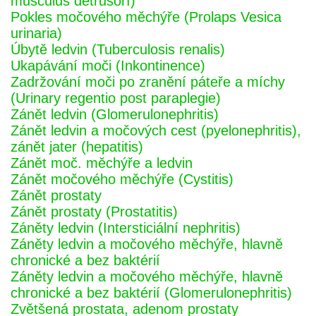
musculus detrusorí)
Pokles močového měchýře (Prolaps Vesica
urinaria)
Úbytě ledvin (Tuberculosis renalis)
Ukapávání moči (Inkontinence)
Zadržování moči po zranění páteře a míchy
(Urinary regentio post paraplegie)
Zánět ledvin (Glomerulonephritis)
Zánět ledvin a močových cest (pyelonephritis),
zánět jater (hepatitis)
Zánět moč. měchýře a ledvin
Zánět močového měchýře (Cystitis)
Zánět prostaty
Zánět prostaty (Prostatitis)
Záněty ledvin (Intersticiální nephritis)
Záněty ledvin a močového měchýře, hlavně
chronické a bez baktérií
Záněty ledvin a močového měchýře, hlavně
chronické a bez baktérií (Glomerulonephritis)
Zvětšená prostata, adenom prostaty