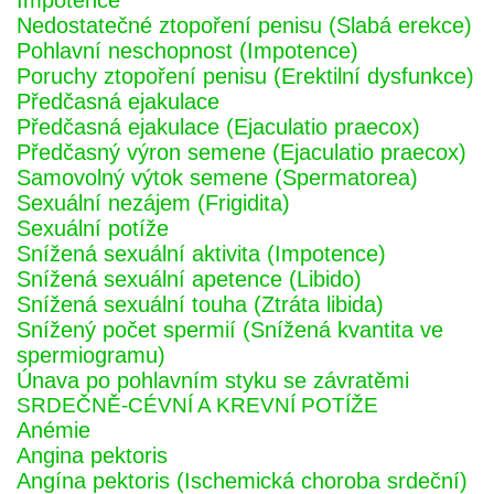
Impotence
Nedostatečné ztopoření penisu (Slabá erekce)
Pohlavní neschopnost (Impotence)
Poruchy ztopoření penisu (Erektilní dysfunkce)
Předčasná ejakulace
Předčasná ejakulace (Ejaculatio praecox)
Předčasný výron semene (Ejaculatio praecox)
Samovolný výtok semene (Spermatorea)
Sexuální nezájem (Frigidita)
Sexuální potíže
Snížená sexuální aktivita (Impotence)
Snížená sexuální apetence (Libido)
Snížená sexuální touha (Ztráta libida)
Snížený počet spermií (Snížená kvantita ve
spermiogramu)
Únava po pohlavním styku se závratěmi
SRDEČNĚ-CÉVNÍ A KREVNÍ POTÍŽE
Anémie
Angina pektoris
Angína pektoris (Ischemická choroba srdeční)