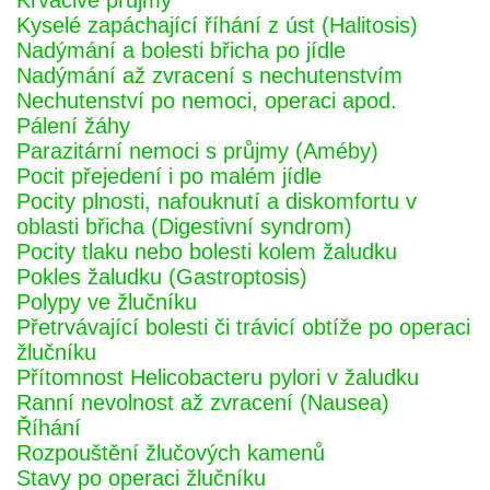
Krvácivé průjmy
Kyselé zapáchající říhání z úst (Halitosis)
Nadýmání a bolesti břicha po jídle
Nadýmání až zvracení s nechutenstvím
Nechutenství po nemoci, operaci apod.
Pálení žáhy
Parazitární nemoci s průjmy (Améby)
Pocit přejedení i po malém jídle
Pocity plnosti, nafouknutí a diskomfortu v
oblasti břicha (Digestivní syndrom)
Pocity tlaku nebo bolesti kolem žaludku
Pokles žaludku (Gastroptosis)
Polypy ve žlučníku
Přetrvávající bolesti či trávicí obtíže po operaci
žlučníku
Přítomnost Helicobacteru pylori v žaludku
Ranní nevolnost až zvracení (Nausea)
Říhání
Rozpouštění žlučových kamenů
Stavy po operaci žlučníku