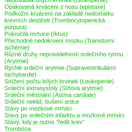
Nedostatek bílých krvinek (Leukopenie)
Opakovaná krvácení z nosu (epistaxe)
Podkožní krvácení na základě nedostatku
krevních destiček (Trombocytopenická
purpura)
Pokročilá mrtvice (Iktus)
Přechodné nedokrvení mozku (Transitorní
ischémie)
Různé druhy nepravidelnosti srdečního rytmu
(Arytmie)
Rychlé srdeční arytmie (Supraventrikulární
tachykardie)
Snížení počtu bílých krvinek (Leukopenie)
Srdeční extrasystoly (Síňová arytmie)
Srdeční městnání (Astma cardiale)
Srdeční neklid, bušení srdce
Stavy po mozkové mrtvici
Stavy po srdečním infarktu a mozkové mrtvici
Stavy, kdy je nutno "ředit krev"
Trombóza