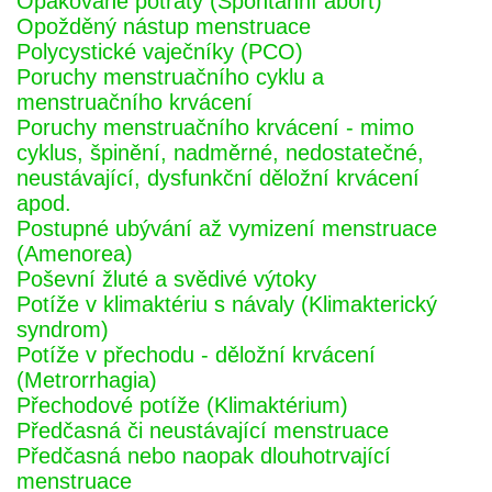
Opakované potraty (Spontánní abort)
Opožděný nástup menstruace
Polycystické vaječníky (PCO)
Poruchy menstruačního cyklu a
menstruačního krvácení
Poruchy menstruačního krvácení - mimo
cyklus, špinění, nadměrné, nedostatečné,
neustávající, dysfunkční děložní krvácení
apod.
Postupné ubývání až vymizení menstruace
(Amenorea)
Poševní žluté a svědivé výtoky
Potíže v klimaktériu s návaly (Klimakterický
syndrom)
Potíže v přechodu - děložní krvácení
(Metrorrhagia)
Přechodové potíže (Klimaktérium)
Předčasná či neustávající menstruace
Předčasná nebo naopak dlouhotrvající
menstruace