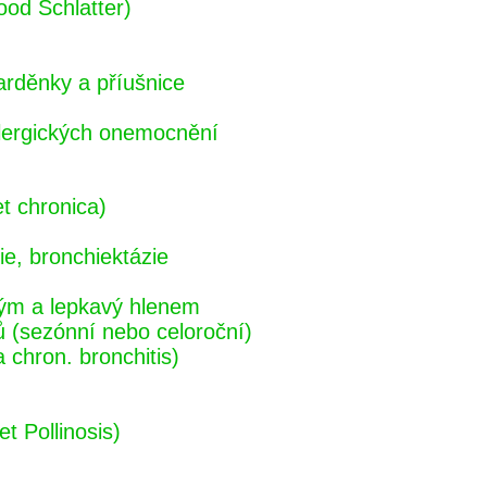
ood Schlatter)
arděnky a příušnice
alergických onemocnění
et chronica)
ie, bronchiektázie
tým a lepkavý hlenem
ů (sezónní nebo celoroční)
 chron. bronchitis)
t Pollinosis)