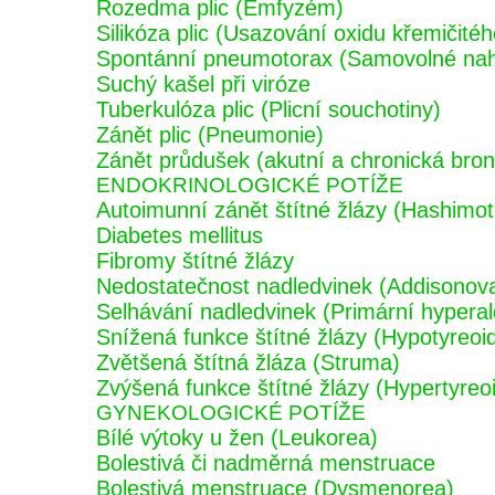
Rozedma plic (Emfyzém)
Silikóza plic (Usazování oxidu křemičitého
Spontánní pneumotorax (Samovolné nahr
Suchý kašel při viróze
Tuberkulóza plic (Plicní souchotiny)
Zánět plic (Pneumonie)
Zánět průdušek (akutní a chronická bronc
ENDOKRINOLOGICKÉ POTÍŽE
Autoimunní zánět štítné žlázy (Hashimoto
Diabetes mellitus
Fibromy štítné žlázy
Nedostatečnost nadledvinek (Addisonov
Selhávání nadledvinek (Primární hypera
Snížená funkce štítné žlázy (Hypotyreoi
Zvětšená štítná žláza (Struma)
Zvýšená funkce štítné žlázy (Hypertyreo
GYNEKOLOGICKÉ POTÍŽE
Bílé výtoky u žen (Leukorea)
Bolestivá či nadměrná menstruace
Bolestivá menstruace (Dysmenorea)