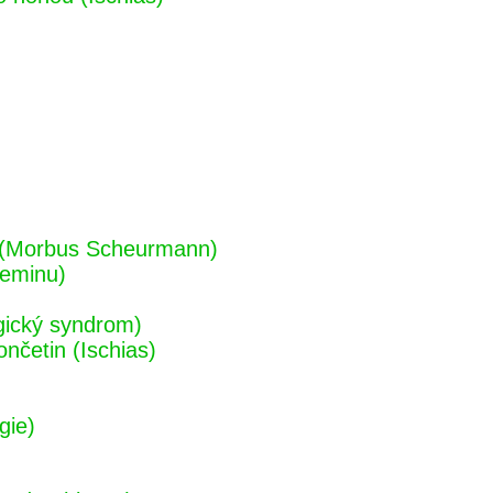
ch (Morbus Scheurmann)
geminu)
gický syndrom)
ončetin (Ischias)
gie)