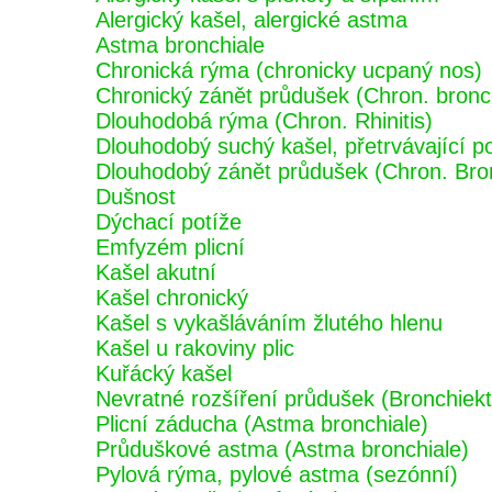
Alergický kašel, alergické astma
Astma bronchiale
Chronická rýma (chronicky ucpaný nos)
Chronický zánět průdušek (Chron. bronch
Dlouhodobá rýma (Chron. Rhinitis)
Dlouhodobý suchý kašel, přetrvávající p
Dlouhodobý zánět průdušek (Chron. Bron
Dušnost
Dýchací potíže
Emfyzém plicní
Kašel akutní
Kašel chronický
Kašel s vykašláváním žlutého hlenu
Kašel u rakoviny plic
Kuřácký kašel
Nevratné rozšíření průdušek (Bronchiekt
Plicní záducha (Astma bronchiale)
Průduškové astma (Astma bronchiale)
Pylová rýma, pylové astma (sezónní)