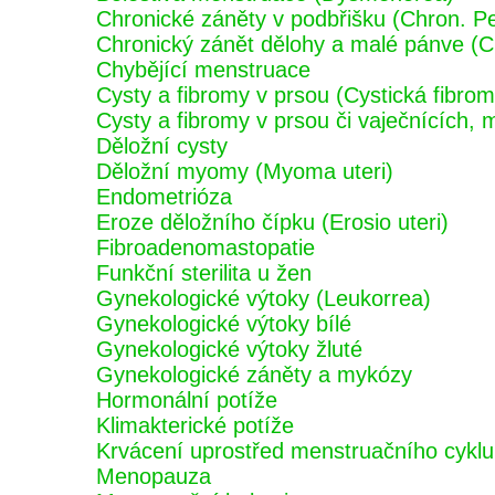
Chronické záněty v podbřišku (Chron. Pel
Chronický zánět dělohy a malé pánve (Ch
Chybějící menstruace
Cysty a fibromy v prsou (Cystická fibrom
Cysty a fibromy v prsou či vaječnících,
Děložní cysty
Děložní myomy (Myoma uteri)
Endometrióza
Eroze děložního čípku (Erosio uteri)
Fibroadenomastopatie
Funkční sterilita u žen
Gynekologické výtoky (Leukorrea)
Gynekologické výtoky bílé
Gynekologické výtoky žluté
Gynekologické záněty a mykózy
Hormonální potíže
Klimakterické potíže
Krvácení uprostřed menstruačního cyklu 
Menopauza