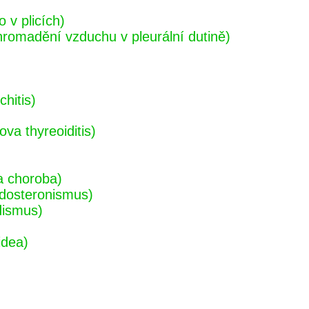
 v plicích)
omadění vzduchu v pleurální dutině)
hitis)
va thyreoiditis)
a choroba)
ldosteronismus)
dismus)
idea)