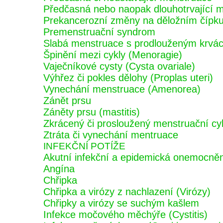
Předčasná nebo naopak dlouhotrvající 
Prekancerozní změny na děložním čípk
Premenstruační syndrom
Slabá menstruace s prodlouženým krvá
Špinění mezi cykly (Menoragie)
Vaječníkové cysty (Cysta ovariale)
Výhřez či pokles dělohy (Proplas uteri)
Vynechání menstruace (Amenorea)
Zánět prsu
Záněty prsu (mastitis)
Zkrácený či prosloužený menstruační cy
Ztráta či vynechání mentruace
INFEKČNÍ POTÍŽE
Akutní infekční a epidemická onemocnění 
Angína
Chřipka
Chřipka a virózy z nachlazení (Virózy)
Chřipky a virózy se suchým kašlem
Infekce močového měchýře (Cystitis)