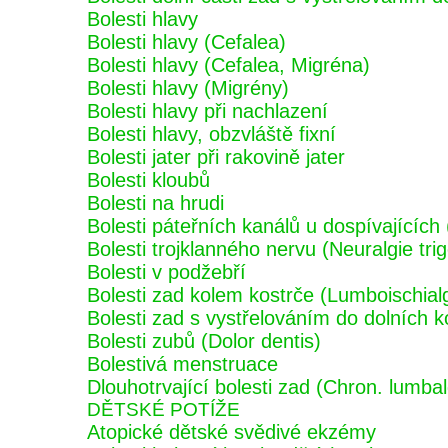
Bolesti hlavy
Bolesti hlavy (Cefalea)
Bolesti hlavy (Cefalea, Migréna)
Bolesti hlavy (Migrény)
Bolesti hlavy při nachlazení
Bolesti hlavy, obzvláště fixní
Bolesti jater při rakovině jater
Bolesti kloubů
Bolesti na hrudi
Bolesti páteřních kanálů u dospívající
Bolesti trojklanného nervu (Neuralgie tri
Bolesti v podžebří
Bolesti zad kolem kostrče (Lumboischial
Bolesti zad s vystřelováním do dolních k
Bolesti zubů (Dolor dentis)
Bolestivá menstruace
Dlouhotrvající bolesti zad (Chron. lumbal
DĚTSKÉ POTÍŽE
Atopické dětské svědivé ekzémy