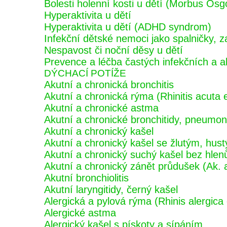
Bolesti holenní kosti u dětí (Morbus Osg
Hyperaktivita u dětí
Hyperaktivita u dětí (ADHD syndrom)
Infekční dětské nemoci jako spalničky, z
Nespavost či noční děsy u dětí
Prevence a léčba častých infekčních a 
DÝCHACÍ POTÍŽE
Akutní a chronická bronchitis
Akutní a chronická rýma (Rhinitis acuta 
Akutní a chronické astma
Akutní a chronické bronchitidy, pneumon
Akutní a chronický kašel
Akutní a chronický kašel se žlutým, hus
Akutní a chronický suchý kašel bez hlen
Akutní a chronický zánět průdušek (Ak. a
Akutní bronchiolitis
Akutní laryngitidy, černý kašel
Alergická a pylová rýma (Rhinis alergica e
Alergické astma
Alergický kašel s pískoty a sípáním