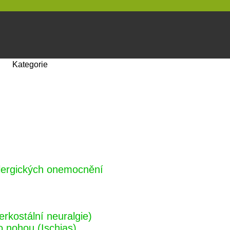
Kategorie
alergických onemocnění
erkostální neuralgie)
o nohou (Ischias)