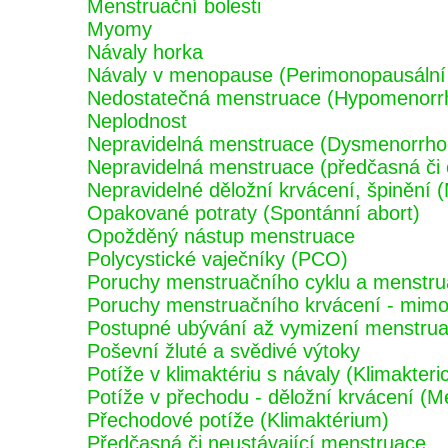
Menstruační bolesti
Myomy
Návaly horka
Návaly v menopause (Perimonopausální
Nedostatečná menstruace (Hypomenorr
Neplodnost
Nepravidelná menstruace (Dysmenorrho
Nepravidelná menstruace (předčasná či
Nepravidelné děložní krvácení, špinění 
Opakované potraty (Spontánní abort)
Opožděný nástup menstruace
Polycystické vaječníky (PCO)
Poruchy menstruačního cyklu a menstru
Poruchy menstruačního krvácení - mimo 
Postupné ubývání až vymizení menstru
Poševní žluté a svědivé výtoky
Potíže v klimaktériu s návaly (Klimakter
Potíže v přechodu - děložní krvácení (M
Přechodové potíže (Klimaktérium)
Předčasná či neustávající menstruace