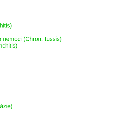
itis)
o nemoci (Chron. tussis)
chitis)
ázie)