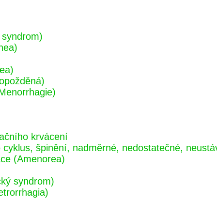
 syndrom)
hea)
ea)
 opožděná)
(Menorrhagie)
ačního krvácení
cyklus, špinění, nadměrné, nedostatečné, neustáva
ace (Amenorea)
ický syndrom)
etrorrhagia)