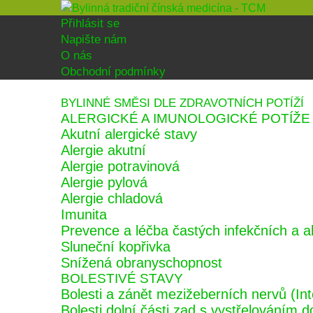
Přihlásit se
Napište nám
O nás
Obchodní podmínky
BYLINNÉ SMĚSI DLE ZDRAVOTNÍCH POTÍŽÍ
ALERGICKÉ A IMUNOLOGICKÉ POTÍŽE
Akutní alergické stavy
Alergie akutní
Alergie potravinová
Alergie pylová
Alergie chladová
Imunita
Prevence a léčba častých infekčních a 
Sluneční kopřivka
Snížená obranyschopnost
BOLESTIVÉ STAVY
Bolesti a zánět mezižeberních nervů (Int
Bolesti dolní části zad s vystřelováním d