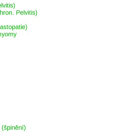
vitis)
ron. Pelvitis)
astopatie)
 myomy
(špinění)