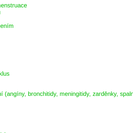
menstruace
u
cením
klus
(angíny, bronchitidy, meningitidy, zarděnky, spalni