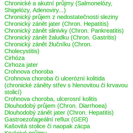
Chronické a akutní průjmy (Salmonelózy,
Shigelózy, Adenoviry...)
Chronický průjem z nedostatečnosti sleziny
Chronický zánět jater (Chron. Hepatitis)
Chronický zánět slinivky (Chron. Pankreatitis)
Chronický zánět žaludku (Chron. Gastritis)
Chronický zánět žlučníku (Chron.
Cholecystitis)
Cirhóza
Cirhoza jater
Crohnova choroba
Crohnova choroba či ulcerózní kolitida
(chronické záněty střev s hlenovitou či krvavou
stolicí)
Crohnova choroba, ulcerosní kolitis
Dlouhodobý průjem (Chron. Diarrhoea)
Dlouhodobý zánět jater (Chron. Hepatitis)
Gastroezofageální reflux (GER)
Kašovitá stolice či naopak zácpa