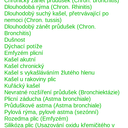
Chronický zánět průdušek (Chron. bronchitis)
Dlouhodobá rýma (Chron. Rhinitis)
Dlouhodobý suchý kašel, přetrvávající po
nemoci (Chron. tussis)
Dlouhodobý zánět průdušek (Chron.
Bronchitis)
Dušnost
Dýchací potíže
Emfyzém plicní
Kašel akutní
Kašel chronický
Kašel s vykašláváním žlutého hlenu
Kašel u rakoviny plic
Kuřácký kašel
Nevratné rozšíření průdušek (Bronchiektázie)
Plicní záducha (Astma bronchiale)
Průduškové astma (Astma bronchiale)
Pylová rýma, pylové astma (sezónní)
Rozedma plic (Emfyzém)
Silikóza plic (Usazování oxidu křemičitého v