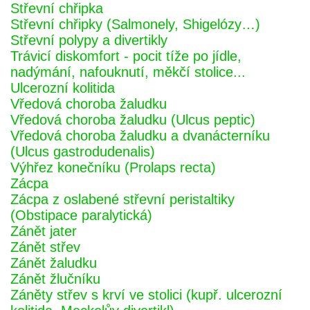
Střevní chřipka
Střevní chřipky (Salmonely, Shigelózy…)
Střevní polypy a divertikly
Trávicí diskomfort - pocit tíže po jídle,
nadýmání, nafouknutí, měkčí stolice...
Ulcerozní kolitida
Vředová choroba žaludku
Vředová choroba žaludku (Ulcus peptic)
Vředová choroba žaludku a dvanácterníku
(Ulcus gastrodudenalis)
Výhřez konečníku (Prolaps recta)
Zácpa
Zácpa z oslabené střevní peristaltiky
(Obstipace paralytická)
Zánět jater
Zánět střev
Zánět žaludku
Zánět žlučníku
Záněty střev s krví ve stolici (kupř. ulcerozní