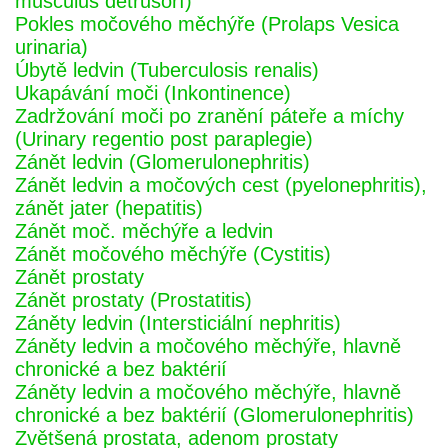
musculus detrusorí)
Pokles močového měchýře (Prolaps Vesica
urinaria)
Úbytě ledvin (Tuberculosis renalis)
Ukapávání moči (Inkontinence)
Zadržování moči po zranění páteře a míchy
(Urinary regentio post paraplegie)
Zánět ledvin (Glomerulonephritis)
Zánět ledvin a močových cest (pyelonephritis),
zánět jater (hepatitis)
Zánět moč. měchýře a ledvin
Zánět močového měchýře (Cystitis)
Zánět prostaty
Zánět prostaty (Prostatitis)
Záněty ledvin (Intersticiální nephritis)
Záněty ledvin a močového měchýře, hlavně
chronické a bez baktérií
Záněty ledvin a močového měchýře, hlavně
chronické a bez baktérií (Glomerulonephritis)
Zvětšená prostata, adenom prostaty