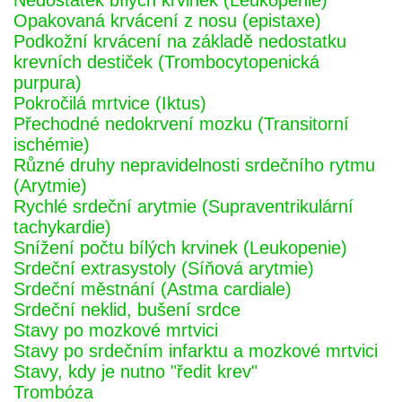
Nedostatek bílých krvinek (Leukopenie)
Opakovaná krvácení z nosu (epistaxe)
Podkožní krvácení na základě nedostatku
krevních destiček (Trombocytopenická
purpura)
Pokročilá mrtvice (Iktus)
Přechodné nedokrvení mozku (Transitorní
ischémie)
Různé druhy nepravidelnosti srdečního rytmu
(Arytmie)
Rychlé srdeční arytmie (Supraventrikulární
tachykardie)
Snížení počtu bílých krvinek (Leukopenie)
Srdeční extrasystoly (Síňová arytmie)
Srdeční městnání (Astma cardiale)
Srdeční neklid, bušení srdce
Stavy po mozkové mrtvici
Stavy po srdečním infarktu a mozkové mrtvici
Stavy, kdy je nutno "ředit krev"
Trombóza