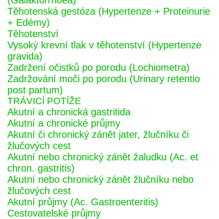
(Galaktorrhoea)
Těhotenská gestóza (Hypertenze + Proteinurie
+ Edémy)
Těhotenství
Vysoký krevní tlak v těhotenství (Hypertenze
gravida)
Zadržení očistků po porodu (Lochiometra)
Zadržování moči po porodu (Urinary retentio
post partum)
TRÁVICÍ POTÍŽE
Akutní a chronická gastritida
Akutní a chronické průjmy
Akutní či chronický zánět jater, žlučníku či
žlučových cest
Akutní nebo chronický zánět žaludku (Ac. et
chron. gastritis)
Akutní nebo chronický zánět žlučníku nebo
žlučových cest
Akutní průjmy (Ac. Gastroenteritis)
Cestovatelské průjmy