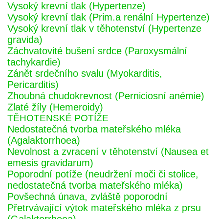
Vysoký krevní tlak (Hypertenze)
Vysoký krevní tlak (Prim.a renální Hypertenze)
Vysoký krevní tlak v těhotenství (Hypertenze
gravida)
Záchvatovité bušení srdce (Paroxysmální
tachykardie)
Zánět srdečního svalu (Myokarditis,
Pericarditis)
Zhoubná chudokrevnost (Perniciosní anémie)
Zlaté žíly (Hemeroidy)
TĚHOTENSKÉ POTÍŽE
Nedostatečná tvorba mateřského mléka
(Agalaktorrhoea)
Nevolnost a zvracení v těhotenství (Nausea et
emesis gravidarum)
Poporodní potíže (neudržení moči či stolice,
nedostatečná tvorba mateřského mléka)
Povšechná únava, zvláště poporodní
Přetrvávající výtok mateřského mléka z prsu