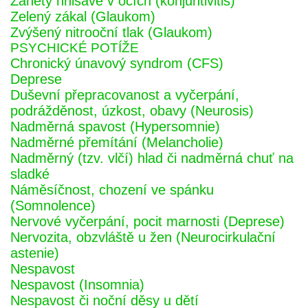
Záněty hnisavé v očích (konjuntivitis)
Zelený zákal (Glaukom)
Zvýšený nitrooční tlak (Glaukom)
PSYCHICKÉ POTÍŽE
Chronický únavový syndrom (CFS)
Deprese
Duševní přepracovanost a vyčerpání,
podrážděnost, úzkost, obavy (Neurosis)
Nadměrná spavost (Hypersomnie)
Nadměrné přemítání (Melancholie)
Nadměrný (tzv. vlčí) hlad či nadměrná chuť na
sladké
Náměsíčnost, chození ve spánku
(Somnolence)
Nervové vyčerpání, pocit marnosti (Deprese)
Nervozita, obzvláště u žen (Neurocirkulační
astenie)
Nespavost
Nespavost (Insomnia)
Nespavost či noční děsy u dětí