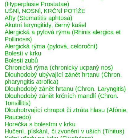
(Hyperplasie Prostatae)
UŠNÍ, NOSNÍ, KRČNÍ POTÍŽE
Afty (Stomatitis aphtosa)
Akutní laryngitidy, černý kašel
Alergická a pylová rýma (Rhinis alergica et
Pollinosis)
Alergická rýma (pylová, celoroční)
Bolesti v krku
Bolesti zubů
Chronická rýma (chronicky ucpaný nos)
Dlouhodobý ubývající zánět hrtanu (Chron.
pharyngitis atrofica)
Dlouhodobý zánět hrtanu (Chron. Laryngitis)
Dlouhodobý zánět krčních mandlí (Chron.
Tonsillitis)
Dlouhotrvající chrapot či ztráta hlasu (Afónie,
Raucedo)
Horečka s bolestmi v krku
Hučení, pískání, či zvonění v uších (Tinitus)