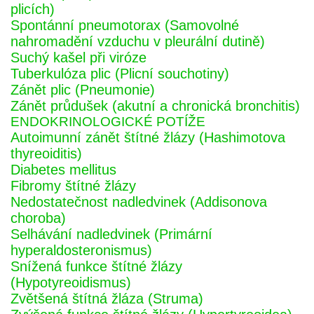
plicích)
Spontánní pneumotorax (Samovolné
nahromadění vzduchu v pleurální dutině)
Suchý kašel při viróze
Tuberkulóza plic (Plicní souchotiny)
Zánět plic (Pneumonie)
Zánět průdušek (akutní a chronická bronchitis)
ENDOKRINOLOGICKÉ POTÍŽE
Autoimunní zánět štítné žlázy (Hashimotova
thyreoiditis)
Diabetes mellitus
Fibromy štítné žlázy
Nedostatečnost nadledvinek (Addisonova
choroba)
Selhávání nadledvinek (Primární
hyperaldosteronismus)
Snížená funkce štítné žlázy
(Hypotyreoidismus)
Zvětšená štítná žláza (Struma)