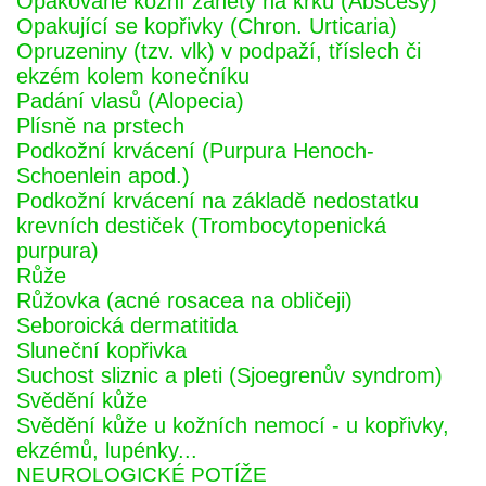
Opakované kožní záněty na krku (Abscesy)
Opakující se kopřivky (Chron. Urticaria)
Opruzeniny (tzv. vlk) v podpaží, tříslech či
ekzém kolem konečníku
Padání vlasů (Alopecia)
Plísně na prstech
Podkožní krvácení (Purpura Henoch-
Schoenlein apod.)
Podkožní krvácení na základě nedostatku
krevních destiček (Trombocytopenická
purpura)
Růže
Růžovka (acné rosacea na obličeji)
Seboroická dermatitida
Sluneční kopřivka
Suchost sliznic a pleti (Sjoegrenův syndrom)
Svědění kůže
Svědění kůže u kožních nemocí - u kopřivky,
ekzémů, lupénky...
NEUROLOGICKÉ POTÍŽE