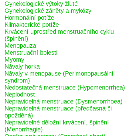
Gynekologické výtoky žluté
Gynekologické záněty a mykózy
Hormonální potíže
Klimakterické potíže
Krvácení uprostřed menstruačního cyklu
(špinění)
Menopauza
Menstruační bolesti
Myomy
Návaly horka
Návaly v menopause (Perimonopausální
syndrom)
Nedostatečná menstruace (Hypomenorrhea)
Neplodnost
Nepravidelná menstruace (Dysmenorrhoea)
Nepravidelná menstruace (předčasná či
opožděná)
Nepravidelné děložní krvácení, špinění
(Menorrhagie)