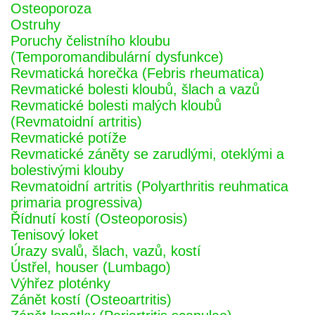
Osteoporoza
Ostruhy
Poruchy čelistního kloubu
(Temporomandibulární dysfunkce)
Revmatická horečka (Febris rheumatica)
Revmatické bolesti kloubů, šlach a vazů
Revmatické bolesti malých kloubů
(Revmatoidní artritis)
Revmatické potíže
Revmatické záněty se zarudlými, oteklými a
bolestivými klouby
Revmatoidní artritis (Polyarthritis reuhmatica
primaria progressiva)
Řídnutí kostí (Osteoporosis)
Tenisový loket
Úrazy svalů, šlach, vazů, kostí
Ústřel, houser (Lumbago)
Výhřez ploténky
Zánět kostí (Osteoartritis)