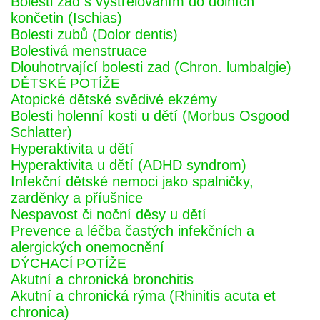
Bolesti zad s vystřelováním do dolních
končetin (Ischias)
Bolesti zubů (Dolor dentis)
Bolestivá menstruace
Dlouhotrvající bolesti zad (Chron. lumbalgie)
DĚTSKÉ POTÍŽE
Atopické dětské svědivé ekzémy
Bolesti holenní kosti u dětí (Morbus Osgood
Schlatter)
Hyperaktivita u dětí
Hyperaktivita u dětí (ADHD syndrom)
Infekční dětské nemoci jako spalničky,
zarděnky a příušnice
Nespavost či noční děsy u dětí
Prevence a léčba častých infekčních a
alergických onemocnění
DÝCHACÍ POTÍŽE
Akutní a chronická bronchitis
Akutní a chronická rýma (Rhinitis acuta et
chronica)