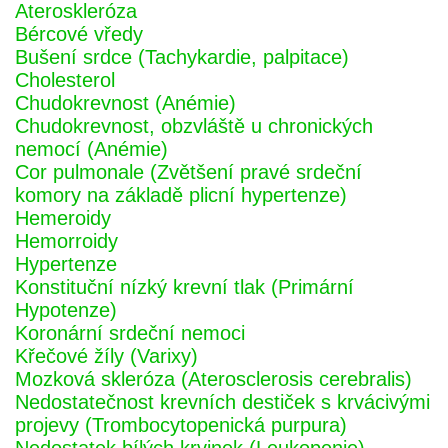
Ateroskleróza
Bércové vředy
Bušení srdce (Tachykardie, palpitace)
Cholesterol
Chudokrevnost (Anémie)
Chudokrevnost, obzvláště u chronických
nemocí (Anémie)
Cor pulmonale (Zvětšení pravé srdeční
komory na základě plicní hypertenze)
Hemeroidy
Hemorroidy
Hypertenze
Konstituční nízký krevní tlak (Primární
Hypotenze)
Koronární srdeční nemoci
Křečové žíly (Varixy)
Mozková skleróza (Aterosclerosis cerebralis)
Nedostatečnost krevních destiček s krvácivými
projevy (Trombocytopenická purpura)