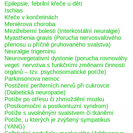
Epilepsie, febrilní křeče u dětí
Ischias
Křeče v končetinách
Meniérova choroba
Mezižeberní bolesti (Interkostální neuralgie)
Myasthenia gravis (Porucha nervosvalového
přenosu u příčně pruhovaného svalstva)
Neuralgie trigeminu
Neurovegetativní dystonie (porucha rovnováhy
veget. nervstva s funkčními změnami činnosti
orgánů – tzv. psychosomatické potíže)
Parkinsonova nemoc
Postižení periferních nervů při cukrovce
(Diabetická neuropatie)
Potíže po otřesu či zhmoždění mozku
(Postkomoční a postkontuzní syndrom)
Potíže s uvolněným svalstvem či tkáněmi
Potíže, u kterých je zvýšený sympatikus
(YANG)