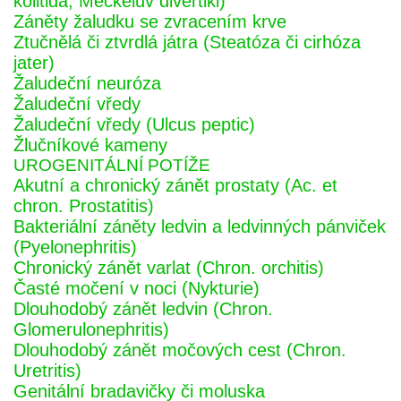
kolitida, Meckelův divertikl)
Záněty žaludku se zvracením krve
Ztučnělá či ztvrdlá játra (Steatóza či cirhóza
jater)
Žaludeční neuróza
Žaludeční vředy
Žaludeční vředy (Ulcus peptic)
Žlučníkové kameny
UROGENITÁLNÍ POTÍŽE
Akutní a chronický zánět prostaty (Ac. et
chron. Prostatitis)
Bakteriální záněty ledvin a ledvinných pánviček
(Pyelonephritis)
Chronický zánět varlat (Chron. orchitis)
Časté močení v noci (Nykturie)
Dlouhodobý zánět ledvin (Chron.
Glomerulonephritis)
Dlouhodobý zánět močových cest (Chron.
Uretritis)
Genitální bradavičky či moluska