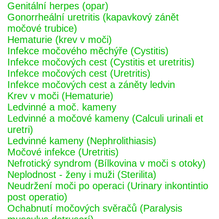
Genitální herpes (opar)
Gonorrheální uretritis (kapavkový zánět
močové trubice)
Hematurie (krev v moči)
Infekce močového měchýře (Cystitis)
Infekce močových cest (Cystitis et uretritis)
Infekce močových cest (Uretritis)
Infekce močových cest a záněty ledvin
Krev v moči (Hematurie)
Ledvinné a moč. kameny
Ledvinné a močové kameny (Calculi urinali et
uretri)
Ledvinné kameny (Nephrolithiasis)
Močové infekce (Uretritis)
Nefrotický syndrom (Bílkovina v moči s otoky)
Neplodnost - ženy i muži (Sterilita)
Neudržení moči po operaci (Urinary inkontintio
post operatio)
Ochabnutí močových svěračů (Paralysis