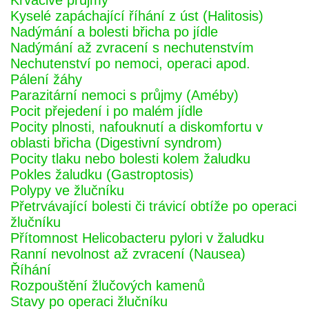
Krvácivé průjmy
Kyselé zapáchající říhání z úst (Halitosis)
Nadýmání a bolesti břicha po jídle
Nadýmání až zvracení s nechutenstvím
Nechutenství po nemoci, operaci apod.
Pálení žáhy
Parazitární nemoci s průjmy (Améby)
Pocit přejedení i po malém jídle
Pocity plnosti, nafouknutí a diskomfortu v
oblasti břicha (Digestivní syndrom)
Pocity tlaku nebo bolesti kolem žaludku
Pokles žaludku (Gastroptosis)
Polypy ve žlučníku
Přetrvávající bolesti či trávicí obtíže po operaci
žlučníku
Přítomnost Helicobacteru pylori v žaludku
Ranní nevolnost až zvracení (Nausea)
Říhání
Rozpouštění žlučových kamenů
Stavy po operaci žlučníku