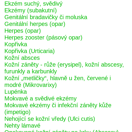
Ekzém suchý, svědivý
Ekzémy (subakutní)
Genitální bradavičky či moluska
Genitální herpes (opar)
Herpes (opar)
Herpes zooster (pásový opar)
Kopřivka
Kopřivka (Urticaria)
Kožní absces
Kožní záněty - růže (erysipel), kožní abscesy,
furunkly a karbunkly
Kožní „metličky“, hlavně u žen, červené i
modré (Mikrovarixy)
Lupénka
Mokvavé a svědivé ekzémy
Mokvavé ekzémy či infekční záněty kůže
(impetigo)
Nehojící se kožní vředy (Ulci cutis)
Nehty lámavé