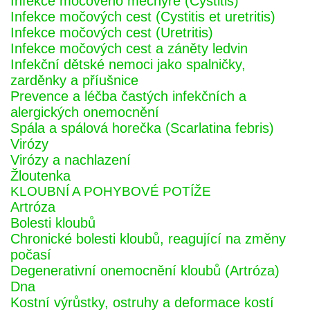
Infekce močového měchýře (Cystitis)
Infekce močových cest (Cystitis et uretritis)
Infekce močových cest (Uretritis)
Infekce močových cest a záněty ledvin
Infekční dětské nemoci jako spalničky,
zarděnky a příušnice
Prevence a léčba častých infekčních a
alergických onemocnění
Spála a spálová horečka (Scarlatina febris)
Virózy
Virózy a nachlazení
Žloutenka
KLOUBNÍ A POHYBOVÉ POTÍŽE
Artróza
Bolesti kloubů
Chronické bolesti kloubů, reagující na změny
počasí
Degenerativní onemocnění kloubů (Artróza)
Dna
Kostní výrůstky, ostruhy a deformace kostí