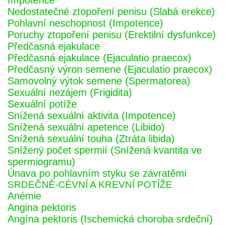
Impotence
Nedostatečné ztopoření penisu (Slabá erekce)
Pohlavní neschopnost (Impotence)
Poruchy ztopoření penisu (Erektilní dysfunkce)
Předčasná ejakulace
Předčasná ejakulace (Ejaculatio praecox)
Předčasný výron semene (Ejaculatio praecox)
Samovolný výtok semene (Spermatorea)
Sexuální nezájem (Frigidita)
Sexuální potíže
Snížená sexuální aktivita (Impotence)
Snížená sexuální apetence (Libido)
Snížená sexuální touha (Ztráta libida)
Snížený počet spermií (Snížená kvantita ve
spermiogramu)
Únava po pohlavním styku se závratěmi
SRDEČNĚ-CÉVNÍ A KREVNÍ POTÍŽE
Anémie
Angina pektoris
Angína pektoris (Ischemická choroba srdeční)