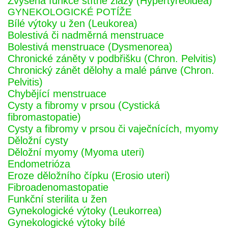
Zvýšená funkce štítné žlázy (Hypertyreoidea)
GYNEKOLOGICKÉ POTÍŽE
Bílé výtoky u žen (Leukorea)
Bolestivá či nadměrná menstruace
Bolestivá menstruace (Dysmenorea)
Chronické záněty v podbřišku (Chron. Pelvitis)
Chronický zánět dělohy a malé pánve (Chron.
Pelvitis)
Chybějící menstruace
Cysty a fibromy v prsou (Cystická
fibromastopatie)
Cysty a fibromy v prsou či vaječnících, myomy
Děložní cysty
Děložní myomy (Myoma uteri)
Endometrióza
Eroze děložního čípku (Erosio uteri)
Fibroadenomastopatie
Funkční sterilita u žen
Gynekologické výtoky (Leukorrea)
Gynekologické výtoky bílé