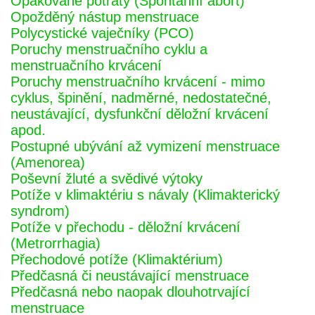
Opakované potraty (Spontánní abort)
Opožděný nástup menstruace
Polycystické vaječníky (PCO)
Poruchy menstruačního cyklu a
menstruačního krvácení
Poruchy menstruačního krvácení - mimo
cyklus, špinění, nadměrné, nedostatečné,
neustávající, dysfunkční děložní krvácení
apod.
Postupné ubývání až vymizení menstruace
(Amenorea)
Poševní žluté a svědivé výtoky
Potíže v klimaktériu s návaly (Klimakterický
syndrom)
Potíže v přechodu - děložní krvácení
(Metrorrhagia)
Přechodové potíže (Klimaktérium)
Předčasná či neustávající menstruace
Předčasná nebo naopak dlouhotrvající
menstruace