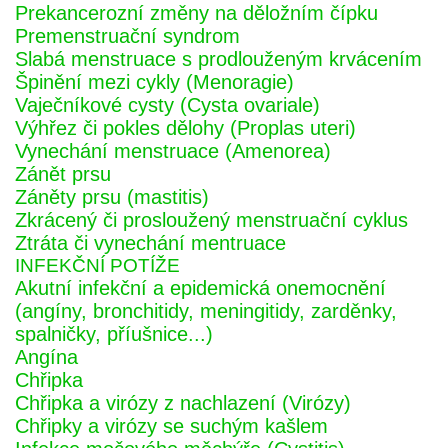
Prekancerozní změny na děložním čípku
Premenstruační syndrom
Slabá menstruace s prodlouženým krvácením
Špinění mezi cykly (Menoragie)
Vaječníkové cysty (Cysta ovariale)
Výhřez či pokles dělohy (Proplas uteri)
Vynechání menstruace (Amenorea)
Zánět prsu
Záněty prsu (mastitis)
Zkrácený či prosloužený menstruační cyklus
Ztráta či vynechání mentruace
INFEKČNÍ POTÍŽE
Akutní infekční a epidemická onemocnění
(angíny, bronchitidy, meningitidy, zarděnky,
spalničky, příušnice...)
Angína
Chřipka
Chřipka a virózy z nachlazení (Virózy)
Chřipky a virózy se suchým kašlem