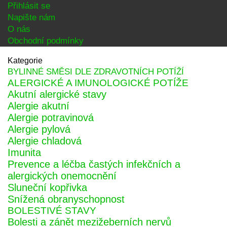
Přihlásit se
Napište nám
O nás
Obchodní podmínky
Kategorie
BYLINNÉ SMĚSI DLE ZDRAVOTNÍCH POTÍŽÍ
ALERGICKÉ A IMUNOLOGICKÉ POTÍŽE
Akutní alergické stavy
Alergie akutní
Alergie potravinová
Alergie pylová
Alergie chladová
Imunita
Prevence a léčba častých infekčních a
alergických onemocnění
Sluneční kopřivka
Snížená obranyschopnost
BOLESTIVÉ STAVY
Bolesti a zánět mezižeberních nervů