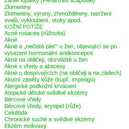
Zánět lopatky (Periartritis scapulae)
Zlomeniny
Zlomeniny, výrony, zhmožděniny, natržení
svalů, vykloubení, otoky apod.
KOŽNÍ POTÍŽE
Acné rosacea (růžovka)
Akné
Akné a „nečistá pleť“ u žen, objevující se po
vysazení hormonální antikoncepce
Akné na obličeji, obzvláště u žen
Akné s vředy a abscesy
Akné u dospívajících (na obličeji a na zádech)
Akutní záněty kůže (kupř. impetigo)
Alergické podkožní krvácení
Atopické dětské svědivé ekzémy
Bércové vředy
Bércové vředy, erysipel (růže)
Celulitida
Chronické suché a svědivé ekzémy
Ekzém mokvavý