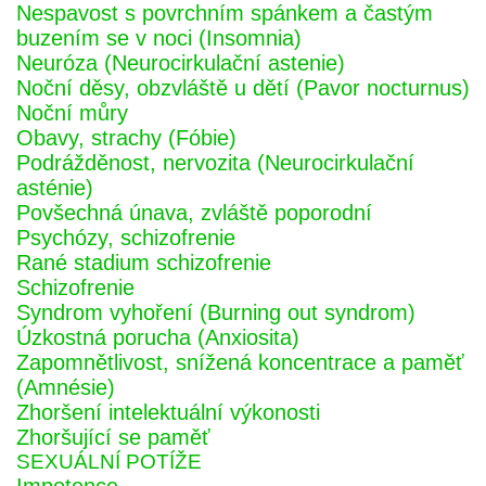
Nespavost s povrchním spánkem a častým
buzením se v noci (Insomnia)
Neuróza (Neurocirkulační astenie)
Noční děsy, obzvláště u dětí (Pavor nocturnus)
Noční můry
Obavy, strachy (Fóbie)
Podrážděnost, nervozita (Neurocirkulační
asténie)
Povšechná únava, zvláště poporodní
Psychózy, schizofrenie
Rané stadium schizofrenie
Schizofrenie
Syndrom vyhoření (Burning out syndrom)
Úzkostná porucha (Anxiosita)
Zapomnětlivost, snížená koncentrace a paměť
(Amnésie)
Zhoršení intelektuální výkonosti
Zhoršující se paměť
SEXUÁLNÍ POTÍŽE