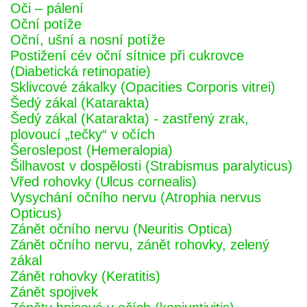
Oči – pálení
Oční potíže
Oční, ušní a nosní potíže
Postižení cév oční sítnice při cukrovce
(Diabetická retinopatie)
Sklivcové zákalky (Opacities Corporis vitrei)
Šedý zákal (Katarakta)
Šedý zákal (Katarakta) - zastřený zrak,
plovoucí „tečky“ v očích
Šeroslepost (Hemeralopia)
Šilhavost v dospělosti (Strabismus paralyticus)
Vřed rohovky (Ulcus cornealis)
Vysychání očního nervu (Atrophia nervus
Opticus)
Zánět očního nervu (Neuritis Optica)
Zánět očního nervu, zánět rohovky, zelený
zákal
Zánět rohovky (Keratitis)
Zánět spojivek