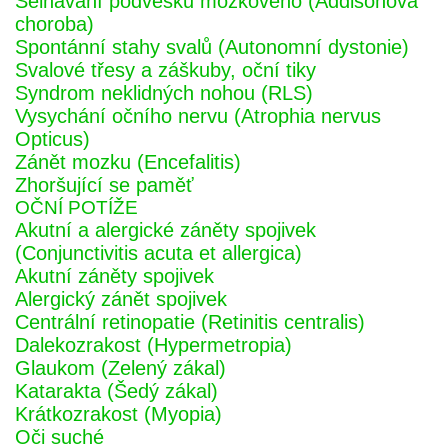
Selhávání podvěsku mozkového (Addisonova
choroba)
Spontánní stahy svalů (Autonomní dystonie)
Svalové třesy a záškuby, oční tiky
Syndrom neklidných nohou (RLS)
Vysychání očního nervu (Atrophia nervus
Opticus)
Zánět mozku (Encefalitis)
Zhoršující se paměť
OČNÍ POTÍŽE
Akutní a alergické záněty spojivek
(Conjunctivitis acuta et allergica)
Akutní záněty spojivek
Alergický zánět spojivek
Centrální retinopatie (Retinitis centralis)
Dalekozrakost (Hypermetropia)
Glaukom (Zelený zákal)
Katarakta (Šedý zákal)
Krátkozrakost (Myopia)
Oči suché