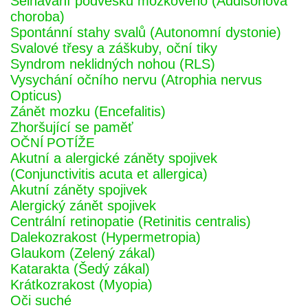
Selhávání podvěsku mozkového (Addisonova
choroba)
Spontánní stahy svalů (Autonomní dystonie)
Svalové třesy a záškuby, oční tiky
Syndrom neklidných nohou (RLS)
Vysychání očního nervu (Atrophia nervus
Opticus)
Zánět mozku (Encefalitis)
Zhoršující se paměť
OČNÍ POTÍŽE
Akutní a alergické záněty spojivek
(Conjunctivitis acuta et allergica)
Akutní záněty spojivek
Alergický zánět spojivek
Centrální retinopatie (Retinitis centralis)
Dalekozrakost (Hypermetropia)
Glaukom (Zelený zákal)
Katarakta (Šedý zákal)
Krátkozrakost (Myopia)
Oči suché