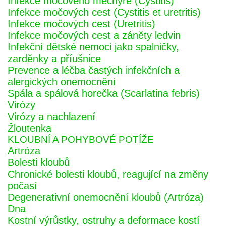
Infekce močového měchýře (Cystitis)
Infekce močových cest (Cystitis et uretritis)
Infekce močových cest (Uretritis)
Infekce močových cest a záněty ledvin
Infekční dětské nemoci jako spalničky,
zarděnky a příušnice
Prevence a léčba častých infekčních a
alergických onemocnění
Spála a spálová horečka (Scarlatina febris)
Virózy
Virózy a nachlazení
Žloutenka
KLOUBNÍ A POHYBOVÉ POTÍŽE
Artróza
Bolesti kloubů
Chronické bolesti kloubů, reagující na změny
počasí
Degenerativní onemocnění kloubů (Artróza)
Dna
Kostní výrůstky, ostruhy a deformace kostí