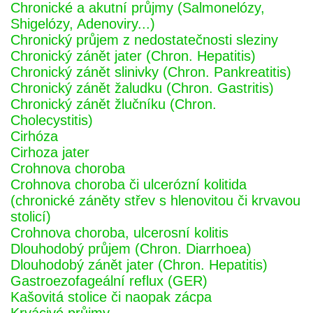
Chronické a akutní průjmy (Salmonelózy,
Shigelózy, Adenoviry...)
Chronický průjem z nedostatečnosti sleziny
Chronický zánět jater (Chron. Hepatitis)
Chronický zánět slinivky (Chron. Pankreatitis)
Chronický zánět žaludku (Chron. Gastritis)
Chronický zánět žlučníku (Chron.
Cholecystitis)
Cirhóza
Cirhoza jater
Crohnova choroba
Crohnova choroba či ulcerózní kolitida
(chronické záněty střev s hlenovitou či krvavou
stolicí)
Crohnova choroba, ulcerosní kolitis
Dlouhodobý průjem (Chron. Diarrhoea)
Dlouhodobý zánět jater (Chron. Hepatitis)
Gastroezofageální reflux (GER)
Kašovitá stolice či naopak zácpa