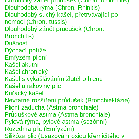
Chronický zánět průdušek (Chron. bronchitis)
Dlouhodobá rýma (Chron. Rhinitis)
Dlouhodobý suchý kašel, přetrvávající po
nemoci (Chron. tussis)
Dlouhodobý zánět průdušek (Chron.
Bronchitis)
Dušnost
Dýchací potíže
Emfyzém plicní
Kašel akutní
Kašel chronický
Kašel s vykašláváním žlutého hlenu
Kašel u rakoviny plic
Kuřácký kašel
Nevratné rozšíření průdušek (Bronchiektázie)
Plicní záducha (Astma bronchiale)
Průduškové astma (Astma bronchiale)
Pylová rýma, pylové astma (sezónní)
Rozedma plic (Emfyzém)
Silikóza plic (Usazování oxidu křemičitého v