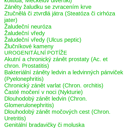
kolitida, Meckelův divertikl)
Záněty žaludku se zvracením krve
Ztučnělá či ztvrdlá játra (Steatóza či cirhóza
jater)
Žaludeční neuróza
Žaludeční vředy
Žaludeční vředy (Ulcus peptic)
Žlučníkové kameny
UROGENITÁLNÍ POTÍŽE
Akutní a chronický zánět prostaty (Ac. et
chron. Prostatitis)
Bakteriální záněty ledvin a ledvinných pánviček
(Pyelonephritis)
Chronický zánět varlat (Chron. orchitis)
Časté močení v noci (Nykturie)
Dlouhodobý zánět ledvin (Chron.
Glomerulonephritis)
Dlouhodobý zánět močových cest (Chron.
Uretritis)
Genitální bradavičky či moluska