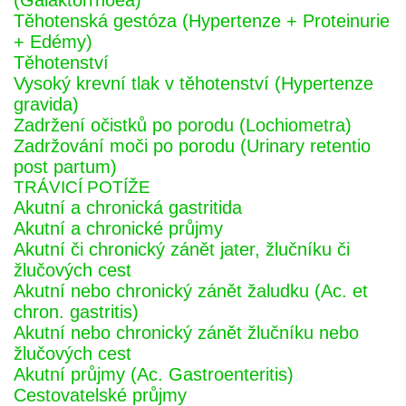
(Galaktorrhoea)
Těhotenská gestóza (Hypertenze + Proteinurie
+ Edémy)
Těhotenství
Vysoký krevní tlak v těhotenství (Hypertenze
gravida)
Zadržení očistků po porodu (Lochiometra)
Zadržování moči po porodu (Urinary retentio
post partum)
TRÁVICÍ POTÍŽE
Akutní a chronická gastritida
Akutní a chronické průjmy
Akutní či chronický zánět jater, žlučníku či
žlučových cest
Akutní nebo chronický zánět žaludku (Ac. et
chron. gastritis)
Akutní nebo chronický zánět žlučníku nebo
žlučových cest
Akutní průjmy (Ac. Gastroenteritis)
Cestovatelské průjmy