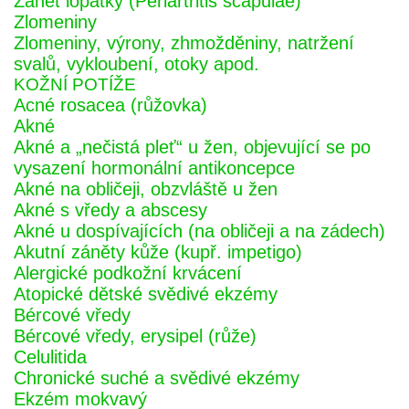
Zánět lopatky (Periartritis scapulae)
Zlomeniny
Zlomeniny, výrony, zhmožděniny, natržení
svalů, vykloubení, otoky apod.
KOŽNÍ POTÍŽE
Acné rosacea (růžovka)
Akné
Akné a „nečistá pleť“ u žen, objevující se po
vysazení hormonální antikoncepce
Akné na obličeji, obzvláště u žen
Akné s vředy a abscesy
Akné u dospívajících (na obličeji a na zádech)
Akutní záněty kůže (kupř. impetigo)
Alergické podkožní krvácení
Atopické dětské svědivé ekzémy
Bércové vředy
Bércové vředy, erysipel (růže)
Celulitida
Chronické suché a svědivé ekzémy
Ekzém mokvavý