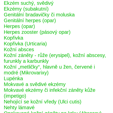
Ekzém suchý, svědivý
Ekzémy (subakutní)
Genitální bradavičky či moluska
Genitální herpes (opar)
Herpes (opar)
Herpes zooster (pásový opar)
Kopřivka
Kopřivka (Urticaria)
Kožní absces
Kožní záněty - růže (erysipel), kožní abscesy,
furunkly a karbunkly
Kožní „metličky“, hlavně u žen, červené i
modré (Mikrovarixy)
Lupénka
Mokvavé a svědivé ekzémy
Mokvavé ekzémy či infekční záněty kůže
(impetigo)
Nehojící se kožní vředy (Ulci cutis)
Nehty lámavé