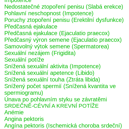
Impotence
Nedostatečné ztopoření penisu (Slabá erekce)
Pohlavní neschopnost (Impotence)
Poruchy ztopoření penisu (Erektilní dysfunkce)
Předčasná ejakulace
Předčasná ejakulace (Ejaculatio praecox)
Předčasný výron semene (Ejaculatio praecox)
Samovolný výtok semene (Spermatorea)
Sexuální nezájem (Frigidita)
Sexuální potíže
Snížená sexuální aktivita (Impotence)
Snížená sexuální apetence (Libido)
Snížená sexuální touha (Ztráta libida)
Snížený počet spermií (Snížená kvantita ve
spermiogramu)
Únava po pohlavním styku se závratěmi
SRDEČNĚ-CÉVNÍ A KREVNÍ POTÍŽE
Anémie
Angina pektoris
Angína pektoris (Ischemická choroba srdeční)