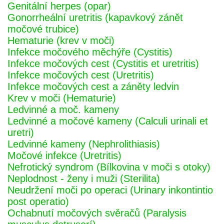
Genitální herpes (opar)
Gonorrheální uretritis (kapavkový zánět
močové trubice)
Hematurie (krev v moči)
Infekce močového měchýře (Cystitis)
Infekce močových cest (Cystitis et uretritis)
Infekce močových cest (Uretritis)
Infekce močových cest a záněty ledvin
Krev v moči (Hematurie)
Ledvinné a moč. kameny
Ledvinné a močové kameny (Calculi urinali et
uretri)
Ledvinné kameny (Nephrolithiasis)
Močové infekce (Uretritis)
Nefrotický syndrom (Bílkovina v moči s otoky)
Neplodnost - ženy i muži (Sterilita)
Neudržení moči po operaci (Urinary inkontintio
post operatio)
Ochabnutí močových svěračů (Paralysis