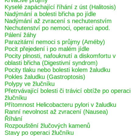
Krvácivé průjmy
Kyselé zapáchající říhání z úst (Halitosis)
Nadýmání a bolesti břicha po jídle
Nadýmání až zvracení s nechutenstvím
Nechutenství po nemoci, operaci apod.
Pálení žáhy
Parazitární nemoci s průjmy (Améby)
Pocit přejedení i po malém jídle
Pocity plnosti, nafouknutí a diskomfortu v
oblasti břicha (Digestivní syndrom)
Pocity tlaku nebo bolesti kolem žaludku
Pokles žaludku (Gastroptosis)
Polypy ve žlučníku
Přetrvávající bolesti či trávicí obtíže po operaci
žlučníku
Přítomnost Helicobacteru pylori v žaludku
Ranní nevolnost až zvracení (Nausea)
Říhání
Rozpouštění žlučových kamenů
Stavy po operaci žlučníku