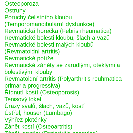
Osteoporoza
Ostruhy
Poruchy čelistního kloubu
(Temporomandibulární dysfunkce)
Revmatická horečka (Febris rheumatica)
Revmatické bolesti kloubů, šlach a vazů
Revmatické bolesti malých kloubů
(Revmatoidní artritis)
Revmatické potíže
Revmatické záněty se zarudlými, oteklými a
bolestivými klouby
Revmatoidní artritis (Polyarthritis reuhmatica
primaria progressiva)
Řídnutí kostí (Osteoporosis)
Tenisový loket
Úrazy svalů, šlach, vazů, kostí
Ústřel, houser (Lumbago)
Výhřez ploténky
Zánět kostí (Osteoartritis)