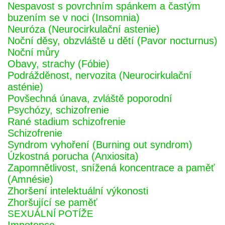
Nespavost s povrchním spánkem a častým
buzením se v noci (Insomnia)
Neuróza (Neurocirkulační astenie)
Noční děsy, obzvláště u dětí (Pavor nocturnus)
Noční můry
Obavy, strachy (Fóbie)
Podrážděnost, nervozita (Neurocirkulační
asténie)
Povšechná únava, zvláště poporodní
Psychózy, schizofrenie
Rané stadium schizofrenie
Schizofrenie
Syndrom vyhoření (Burning out syndrom)
Úzkostná porucha (Anxiosita)
Zapomnětlivost, snížená koncentrace a paměť
(Amnésie)
Zhoršení intelektuální výkonosti
Zhoršující se paměť
SEXUÁLNÍ POTÍŽE