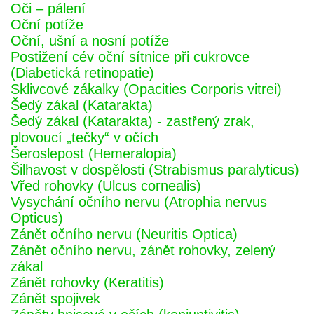
Oči – pálení
Oční potíže
Oční, ušní a nosní potíže
Postižení cév oční sítnice při cukrovce
(Diabetická retinopatie)
Sklivcové zákalky (Opacities Corporis vitrei)
Šedý zákal (Katarakta)
Šedý zákal (Katarakta) - zastřený zrak,
plovoucí „tečky“ v očích
Šeroslepost (Hemeralopia)
Šilhavost v dospělosti (Strabismus paralyticus)
Vřed rohovky (Ulcus cornealis)
Vysychání očního nervu (Atrophia nervus
Opticus)
Zánět očního nervu (Neuritis Optica)
Zánět očního nervu, zánět rohovky, zelený
zákal
Zánět rohovky (Keratitis)
Zánět spojivek