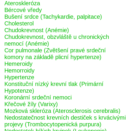
Ateroskleróza
Bércové vředy
Bušení srdce (Tachykardie, palpitace)
Cholesterol
Chudokrevnost (Anémie)
Chudokrevnost, obzvláště u chronických
nemocí (Anémie)
Cor pulmonale (Zvětšení pravé srdeční
komory na základě plicní hypertenze)
Hemeroidy
Hemorroidy
Hypertenze
Konstituční nízký krevní tlak (Primární
Hypotenze)
Koronární srdeční nemoci
Křečové žíly (Varixy)
Mozková skleróza (Aterosclerosis cerebralis)
Nedostatečnost krevních destiček s krvácivými
projevy (Trombocytopenická purpura)