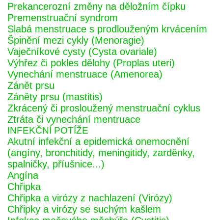
Prekancerozní změny na děložním čípku
Premenstruační syndrom
Slabá menstruace s prodlouženým krvácením
Špinění mezi cykly (Menoragie)
Vaječníkové cysty (Cysta ovariale)
Výhřez či pokles dělohy (Proplas uteri)
Vynechání menstruace (Amenorea)
Zánět prsu
Záněty prsu (mastitis)
Zkrácený či prosloužený menstruační cyklus
Ztráta či vynechání mentruace
INFEKČNÍ POTÍŽE
Akutní infekční a epidemická onemocnění
(angíny, bronchitidy, meningitidy, zarděnky,
spalničky, příušnice...)
Angína
Chřipka
Chřipka a virózy z nachlazení (Virózy)
Chřipky a virózy se suchým kašlem