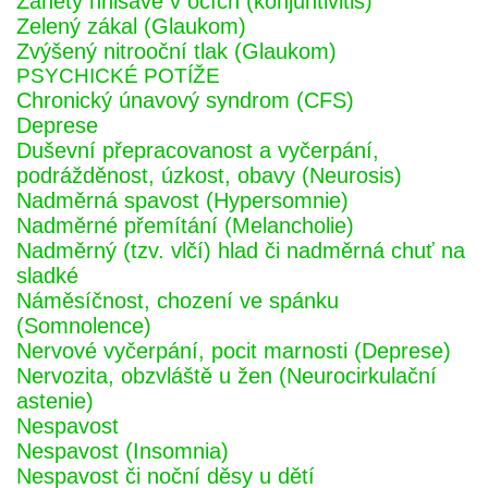
Záněty hnisavé v očích (konjuntivitis)
Zelený zákal (Glaukom)
Zvýšený nitrooční tlak (Glaukom)
PSYCHICKÉ POTÍŽE
Chronický únavový syndrom (CFS)
Deprese
Duševní přepracovanost a vyčerpání,
podrážděnost, úzkost, obavy (Neurosis)
Nadměrná spavost (Hypersomnie)
Nadměrné přemítání (Melancholie)
Nadměrný (tzv. vlčí) hlad či nadměrná chuť na
sladké
Náměsíčnost, chození ve spánku
(Somnolence)
Nervové vyčerpání, pocit marnosti (Deprese)
Nervozita, obzvláště u žen (Neurocirkulační
astenie)
Nespavost
Nespavost (Insomnia)
Nespavost či noční děsy u dětí