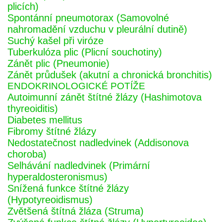
plicích)
Spontánní pneumotorax (Samovolné
nahromadění vzduchu v pleurální dutině)
Suchý kašel při viróze
Tuberkulóza plic (Plicní souchotiny)
Zánět plic (Pneumonie)
Zánět průdušek (akutní a chronická bronchitis)
ENDOKRINOLOGICKÉ POTÍŽE
Autoimunní zánět štítné žlázy (Hashimotova
thyreoiditis)
Diabetes mellitus
Fibromy štítné žlázy
Nedostatečnost nadledvinek (Addisonova
choroba)
Selhávání nadledvinek (Primární
hyperaldosteronismus)
Snížená funkce štítné žlázy
(Hypotyreoidismus)
Zvětšená štítná žláza (Struma)