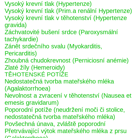
Vysoký krevní tlak (Hypertenze)
Vysoký krevní tlak (Prim.a renální Hypertenze)
Vysoký krevní tlak v těhotenství (Hypertenze
gravida)
Záchvatovité bušení srdce (Paroxysmální
tachykardie)
Zánět srdečního svalu (Myokarditis,
Pericarditis)
Zhoubná chudokrevnost (Perniciosní anémie)
Zlaté žíly (Hemeroidy)
TĚHOTENSKÉ POTÍŽE
Nedostatečná tvorba mateřského mléka
(Agalaktorrhoea)
Nevolnost a zvracení v těhotenství (Nausea et
emesis gravidarum)
Poporodní potíže (neudržení moči či stolice,
nedostatečná tvorba mateřského mléka)
Povšechná únava, zvláště poporodní
Přetrvávající výtok mateřského mléka z prsu