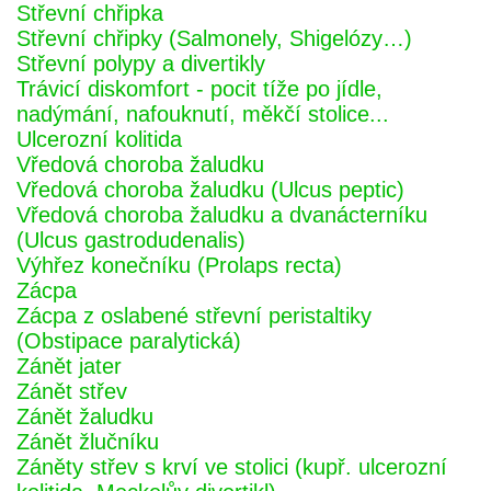
Střevní chřipka
Střevní chřipky (Salmonely, Shigelózy…)
Střevní polypy a divertikly
Trávicí diskomfort - pocit tíže po jídle,
nadýmání, nafouknutí, měkčí stolice...
Ulcerozní kolitida
Vředová choroba žaludku
Vředová choroba žaludku (Ulcus peptic)
Vředová choroba žaludku a dvanácterníku
(Ulcus gastrodudenalis)
Výhřez konečníku (Prolaps recta)
Zácpa
Zácpa z oslabené střevní peristaltiky
(Obstipace paralytická)
Zánět jater
Zánět střev
Zánět žaludku
Zánět žlučníku
Záněty střev s krví ve stolici (kupř. ulcerozní