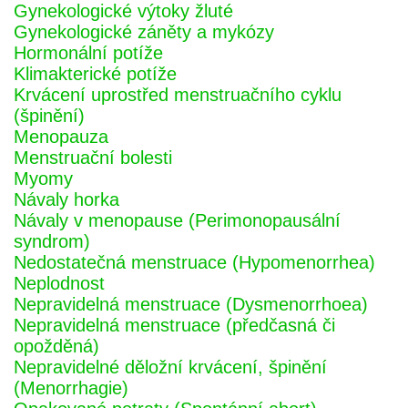
Gynekologické výtoky žluté
Gynekologické záněty a mykózy
Hormonální potíže
Klimakterické potíže
Krvácení uprostřed menstruačního cyklu
(špinění)
Menopauza
Menstruační bolesti
Myomy
Návaly horka
Návaly v menopause (Perimonopausální
syndrom)
Nedostatečná menstruace (Hypomenorrhea)
Neplodnost
Nepravidelná menstruace (Dysmenorrhoea)
Nepravidelná menstruace (předčasná či
opožděná)
Nepravidelné děložní krvácení, špinění
(Menorrhagie)