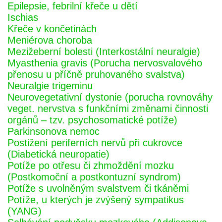
Epilepsie, febrilní křeče u dětí
Ischias
Křeče v končetinách
Meniérova choroba
Mezižeberní bolesti (Interkostální neuralgie)
Myasthenia gravis (Porucha nervosvalového
přenosu u příčně pruhovaného svalstva)
Neuralgie trigeminu
Neurovegetativní dystonie (porucha rovnováhy
veget. nervstva s funkčními změnami činnosti
orgánů – tzv. psychosomatické potíže)
Parkinsonova nemoc
Postižení periferních nervů při cukrovce
(Diabetická neuropatie)
Potíže po otřesu či zhmoždění mozku
(Postkomoční a postkontuzní syndrom)
Potíže s uvolněným svalstvem či tkáněmi
Potíže, u kterých je zvýšený sympatikus
(YANG)