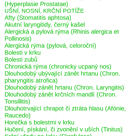
(Hyperplasie Prostatae)
UŠNÍ, NOSNÍ, KRČNÍ POTÍŽE
Afty (Stomatitis aphtosa)
Akutní laryngitidy, černý kašel
Alergická a pylová rýma (Rhinis alergica et
Pollinosis)
Alergická rýma (pylová, celoroční)
Bolesti v krku
Bolesti zubů
Chronická rýma (chronicky ucpaný nos)
Dlouhodobý ubývající zánět hrtanu (Chron.
pharyngitis atrofica)
Dlouhodobý zánět hrtanu (Chron. Laryngitis)
Dlouhodobý zánět krčních mandlí (Chron.
Tonsillitis)
Dlouhotrvající chrapot či ztráta hlasu (Afónie,
Raucedo)
Horečka s bolestmi v krku
Hučení, pískání, či zvonění v uších (Tinitus)