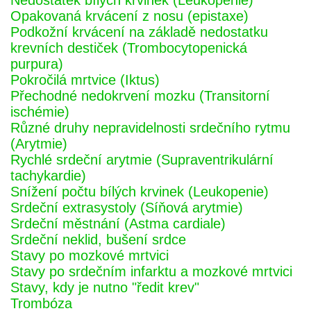
Nedostatek bílých krvinek (Leukopenie)
Opakovaná krvácení z nosu (epistaxe)
Podkožní krvácení na základě nedostatku
krevních destiček (Trombocytopenická
purpura)
Pokročilá mrtvice (Iktus)
Přechodné nedokrvení mozku (Transitorní
ischémie)
Různé druhy nepravidelnosti srdečního rytmu
(Arytmie)
Rychlé srdeční arytmie (Supraventrikulární
tachykardie)
Snížení počtu bílých krvinek (Leukopenie)
Srdeční extrasystoly (Síňová arytmie)
Srdeční městnání (Astma cardiale)
Srdeční neklid, bušení srdce
Stavy po mozkové mrtvici
Stavy po srdečním infarktu a mozkové mrtvici
Stavy, kdy je nutno "ředit krev"
Trombóza