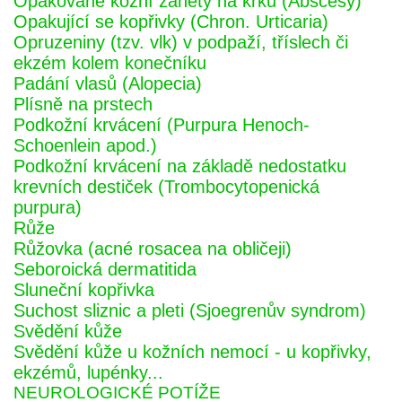
Opakované kožní záněty na krku (Abscesy)
Opakující se kopřivky (Chron. Urticaria)
Opruzeniny (tzv. vlk) v podpaží, tříslech či
ekzém kolem konečníku
Padání vlasů (Alopecia)
Plísně na prstech
Podkožní krvácení (Purpura Henoch-
Schoenlein apod.)
Podkožní krvácení na základě nedostatku
krevních destiček (Trombocytopenická
purpura)
Růže
Růžovka (acné rosacea na obličeji)
Seboroická dermatitida
Sluneční kopřivka
Suchost sliznic a pleti (Sjoegrenův syndrom)
Svědění kůže
Svědění kůže u kožních nemocí - u kopřivky,
ekzémů, lupénky...
NEUROLOGICKÉ POTÍŽE