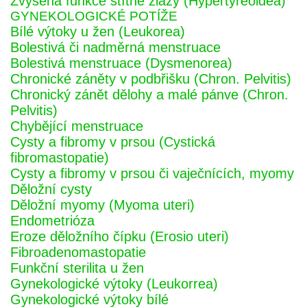
Zvýšená funkce štítné žlázy (Hypertyreoidea)
GYNEKOLOGICKÉ POTÍŽE
Bílé výtoky u žen (Leukorea)
Bolestivá či nadměrná menstruace
Bolestivá menstruace (Dysmenorea)
Chronické záněty v podbřišku (Chron. Pelvitis)
Chronický zánět dělohy a malé pánve (Chron.
Pelvitis)
Chybějící menstruace
Cysty a fibromy v prsou (Cystická
fibromastopatie)
Cysty a fibromy v prsou či vaječnících, myomy
Děložní cysty
Děložní myomy (Myoma uteri)
Endometrióza
Eroze děložního čípku (Erosio uteri)
Fibroadenomastopatie
Funkční sterilita u žen
Gynekologické výtoky (Leukorrea)
Gynekologické výtoky bílé