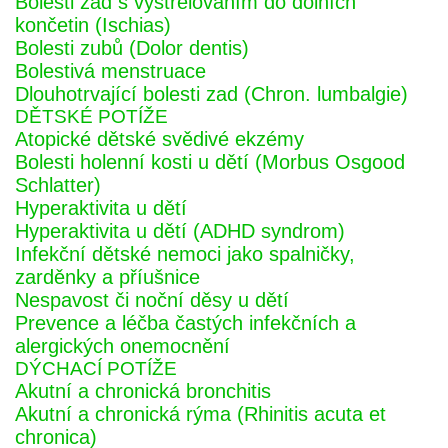
Bolesti zad s vystřelováním do dolních
končetin (Ischias)
Bolesti zubů (Dolor dentis)
Bolestivá menstruace
Dlouhotrvající bolesti zad (Chron. lumbalgie)
DĚTSKÉ POTÍŽE
Atopické dětské svědivé ekzémy
Bolesti holenní kosti u dětí (Morbus Osgood
Schlatter)
Hyperaktivita u dětí
Hyperaktivita u dětí (ADHD syndrom)
Infekční dětské nemoci jako spalničky,
zarděnky a příušnice
Nespavost či noční děsy u dětí
Prevence a léčba častých infekčních a
alergických onemocnění
DÝCHACÍ POTÍŽE
Akutní a chronická bronchitis
Akutní a chronická rýma (Rhinitis acuta et
chronica)