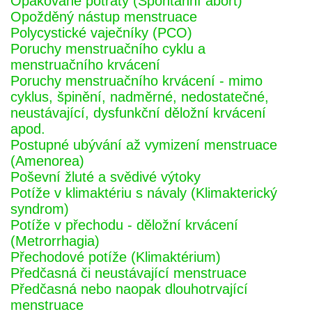
Opakované potraty (Spontánní abort)
Opožděný nástup menstruace
Polycystické vaječníky (PCO)
Poruchy menstruačního cyklu a
menstruačního krvácení
Poruchy menstruačního krvácení - mimo
cyklus, špinění, nadměrné, nedostatečné,
neustávající, dysfunkční děložní krvácení
apod.
Postupné ubývání až vymizení menstruace
(Amenorea)
Poševní žluté a svědivé výtoky
Potíže v klimaktériu s návaly (Klimakterický
syndrom)
Potíže v přechodu - děložní krvácení
(Metrorrhagia)
Přechodové potíže (Klimaktérium)
Předčasná či neustávající menstruace
Předčasná nebo naopak dlouhotrvající
menstruace