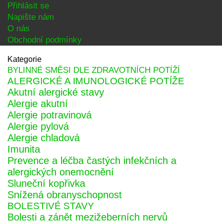
Přihlásit se
Napište nám
O nás
Obchodní podmínky
Kategorie
BYLINNÉ SMĚSI DLE ZDRAVOTNÍCH POTÍŽÍ
ALERGICKÉ A IMUNOLOGICKÉ POTÍŽE
Akutní alergické stavy
Alergie akutní
Alergie potravinová
Alergie pylová
Alergie chladová
Imunita
Prevence a léčba častých infekčních a
alergických onemocnění
Sluneční kopřivka
Snížená obranyschopnost
BOLESTIVÉ STAVY
Bolesti a zánět mezižeberních nervů