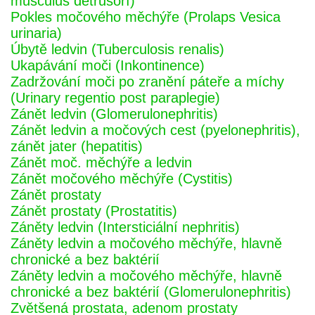
musculus detrusorí)
Pokles močového měchýře (Prolaps Vesica
urinaria)
Úbytě ledvin (Tuberculosis renalis)
Ukapávání moči (Inkontinence)
Zadržování moči po zranění páteře a míchy
(Urinary regentio post paraplegie)
Zánět ledvin (Glomerulonephritis)
Zánět ledvin a močových cest (pyelonephritis),
zánět jater (hepatitis)
Zánět moč. měchýře a ledvin
Zánět močového měchýře (Cystitis)
Zánět prostaty
Zánět prostaty (Prostatitis)
Záněty ledvin (Intersticiální nephritis)
Záněty ledvin a močového měchýře, hlavně
chronické a bez baktérií
Záněty ledvin a močového měchýře, hlavně
chronické a bez baktérií (Glomerulonephritis)
Zvětšená prostata, adenom prostaty