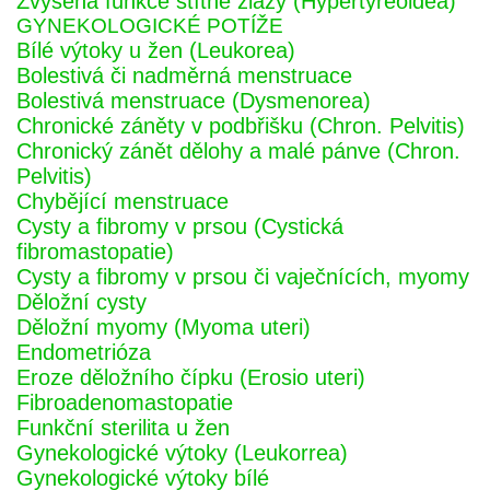
Zvýšená funkce štítné žlázy (Hypertyreoidea)
GYNEKOLOGICKÉ POTÍŽE
Bílé výtoky u žen (Leukorea)
Bolestivá či nadměrná menstruace
Bolestivá menstruace (Dysmenorea)
Chronické záněty v podbřišku (Chron. Pelvitis)
Chronický zánět dělohy a malé pánve (Chron.
Pelvitis)
Chybějící menstruace
Cysty a fibromy v prsou (Cystická
fibromastopatie)
Cysty a fibromy v prsou či vaječnících, myomy
Děložní cysty
Děložní myomy (Myoma uteri)
Endometrióza
Eroze děložního čípku (Erosio uteri)
Fibroadenomastopatie
Funkční sterilita u žen
Gynekologické výtoky (Leukorrea)
Gynekologické výtoky bílé