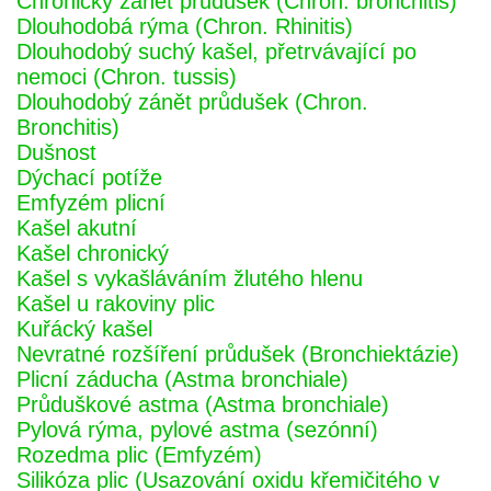
Chronický zánět průdušek (Chron. bronchitis)
Dlouhodobá rýma (Chron. Rhinitis)
Dlouhodobý suchý kašel, přetrvávající po
nemoci (Chron. tussis)
Dlouhodobý zánět průdušek (Chron.
Bronchitis)
Dušnost
Dýchací potíže
Emfyzém plicní
Kašel akutní
Kašel chronický
Kašel s vykašláváním žlutého hlenu
Kašel u rakoviny plic
Kuřácký kašel
Nevratné rozšíření průdušek (Bronchiektázie)
Plicní záducha (Astma bronchiale)
Průduškové astma (Astma bronchiale)
Pylová rýma, pylové astma (sezónní)
Rozedma plic (Emfyzém)
Silikóza plic (Usazování oxidu křemičitého v