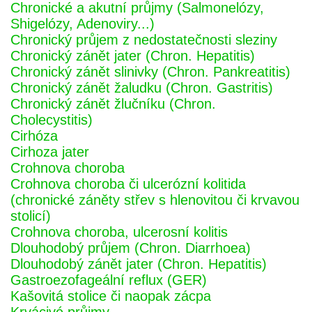
Chronické a akutní průjmy (Salmonelózy,
Shigelózy, Adenoviry...)
Chronický průjem z nedostatečnosti sleziny
Chronický zánět jater (Chron. Hepatitis)
Chronický zánět slinivky (Chron. Pankreatitis)
Chronický zánět žaludku (Chron. Gastritis)
Chronický zánět žlučníku (Chron.
Cholecystitis)
Cirhóza
Cirhoza jater
Crohnova choroba
Crohnova choroba či ulcerózní kolitida
(chronické záněty střev s hlenovitou či krvavou
stolicí)
Crohnova choroba, ulcerosní kolitis
Dlouhodobý průjem (Chron. Diarrhoea)
Dlouhodobý zánět jater (Chron. Hepatitis)
Gastroezofageální reflux (GER)
Kašovitá stolice či naopak zácpa