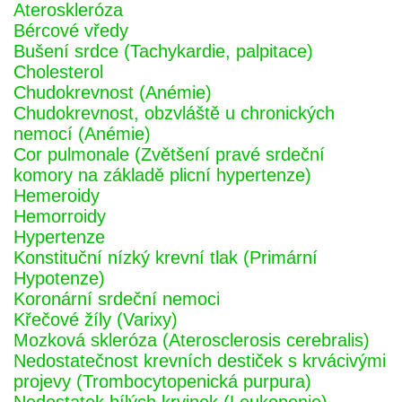
Ateroskleróza
Bércové vředy
Bušení srdce (Tachykardie, palpitace)
Cholesterol
Chudokrevnost (Anémie)
Chudokrevnost, obzvláště u chronických
nemocí (Anémie)
Cor pulmonale (Zvětšení pravé srdeční
komory na základě plicní hypertenze)
Hemeroidy
Hemorroidy
Hypertenze
Konstituční nízký krevní tlak (Primární
Hypotenze)
Koronární srdeční nemoci
Křečové žíly (Varixy)
Mozková skleróza (Aterosclerosis cerebralis)
Nedostatečnost krevních destiček s krvácivými
projevy (Trombocytopenická purpura)