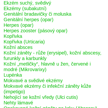
Ekzém suchý, svědivý
Ekzémy (subakutní)
Genitální bradavičky či moluska
Genitální herpes (opar)
Herpes (opar)
Herpes zooster (pásový opar)
Kopřivka
Kopřivka (Urticaria)
Kožní absces
Kožní záněty - růže (erysipel), kožní abscesy,
furunkly a karbunkly
Kožní „metličky“, hlavně u žen, červené i
modré (Mikrovarixy)
Lupénka
Mokvavé a svědivé ekzémy
Mokvavé ekzémy či infekční záněty kůže
(impetigo)
Nehojící se kožní vředy (Ulci cutis)
Nehty lámavé