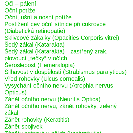
Oči – pálení
Oční potíže
Oční, ušní a nosní potíže
Postižení cév oční sítnice při cukrovce
(Diabetická retinopatie)
Sklivcové zákalky (Opacities Corporis vitrei)
Šedý zákal (Katarakta)
Šedý zákal (Katarakta) - zastřený zrak,
plovoucí „tečky“ v očích
Šeroslepost (Hemeralopia)
Šilhavost v dospělosti (Strabismus paralyticus)
Vřed rohovky (Ulcus cornealis)
Vysychání očního nervu (Atrophia nervus
Opticus)
Zánět očního nervu (Neuritis Optica)
Zánět očního nervu, zánět rohovky, zelený
zákal
Zánět rohovky (Keratitis)
Zánět spojivek