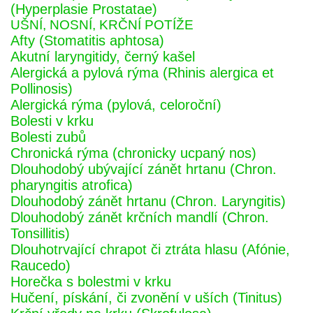
(Hyperplasie Prostatae)
UŠNÍ, NOSNÍ, KRČNÍ POTÍŽE
Afty (Stomatitis aphtosa)
Akutní laryngitidy, černý kašel
Alergická a pylová rýma (Rhinis alergica et
Pollinosis)
Alergická rýma (pylová, celoroční)
Bolesti v krku
Bolesti zubů
Chronická rýma (chronicky ucpaný nos)
Dlouhodobý ubývající zánět hrtanu (Chron.
pharyngitis atrofica)
Dlouhodobý zánět hrtanu (Chron. Laryngitis)
Dlouhodobý zánět krčních mandlí (Chron.
Tonsillitis)
Dlouhotrvající chrapot či ztráta hlasu (Afónie,
Raucedo)
Horečka s bolestmi v krku
Hučení, pískání, či zvonění v uších (Tinitus)