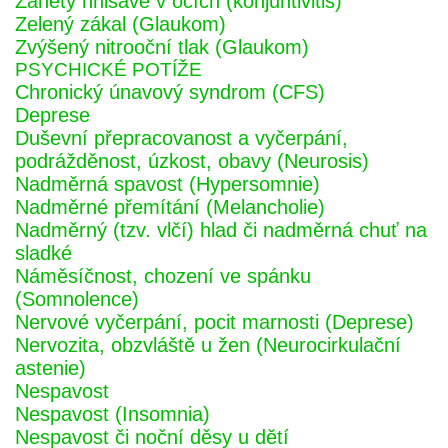
Záněty hnisavé v očích (konjuntivitis)
Zelený zákal (Glaukom)
Zvýšený nitrooční tlak (Glaukom)
PSYCHICKÉ POTÍŽE
Chronický únavový syndrom (CFS)
Deprese
Duševní přepracovanost a vyčerpání,
podrážděnost, úzkost, obavy (Neurosis)
Nadměrná spavost (Hypersomnie)
Nadměrné přemítání (Melancholie)
Nadměrný (tzv. vlčí) hlad či nadměrná chuť na
sladké
Náměsíčnost, chození ve spánku
(Somnolence)
Nervové vyčerpání, pocit marnosti (Deprese)
Nervozita, obzvláště u žen (Neurocirkulační
astenie)
Nespavost
Nespavost (Insomnia)
Nespavost či noční děsy u dětí