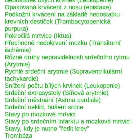
Nedostatek bílých krvinek (Leukopenie)
Opakovaná krvácení z nosu (epistaxe)
Podkožní krvácení na základě nedostatku
krevních destiček (Trombocytopenická
purpura)
Pokročilá mrtvice (Iktus)
Přechodné nedokrvení mozku (Transitorní
ischémie)
Různé druhy nepravidelnosti srdečního rytmu
(Arytmie)
Rychlé srdeční arytmie (Supraventrikulární
tachykardie)
Snížení počtu bílých krvinek (Leukopenie)
Srdeční extrasystoly (Síňová arytmie)
Srdeční městnání (Astma cardiale)
Srdeční neklid, bušení srdce
Stavy po mozkové mrtvici
Stavy po srdečním infarktu a mozkové mrtvici
Stavy, kdy je nutno "ředit krev"
Trombóza