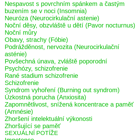
Nespavost s povrchním spánkem a častým
buzením se v noci (Insomnia)
Neuróza (Neurocirkulační astenie)
Noční děsy, obzvláště u dětí (Pavor nocturnus)
Noční můry
Obavy, strachy (Fóbie)
Podrážděnost, nervozita (Neurocirkulační
asténie)
Povšechná únava, zvláště poporodní
Psychózy, schizofrenie
Rané stadium schizofrenie
Schizofrenie
Syndrom vyhoření (Burning out syndrom)
Úzkostná porucha (Anxiosita)
Zapomnětlivost, snížená koncentrace a paměť
(Amnésie)
Zhoršení intelektuální výkonosti
Zhoršující se paměť
SEXUÁLNÍ POTÍŽE