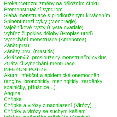
Prekancerozní změny na děložním čípku
Premenstruační syndrom
Slabá menstruace s prodlouženým krvácením
Špinění mezi cykly (Menoragie)
Vaječníkové cysty (Cysta ovariale)
Výhřez či pokles dělohy (Proplas uteri)
Vynechání menstruace (Amenorea)
Zánět prsu
Záněty prsu (mastitis)
Zkrácený či prosloužený menstruační cyklus
Ztráta či vynechání mentruace
INFEKČNÍ POTÍŽE
Akutní infekční a epidemická onemocnění
(angíny, bronchitidy, meningitidy, zarděnky,
spalničky, příušnice...)
Angína
Chřipka
Chřipka a virózy z nachlazení (Virózy)
Chřipky a virózy se suchým kašlem