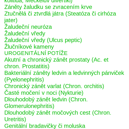
kolitida, Meckelův divertikl)
Záněty žaludku se zvracením krve
Ztučnělá či ztvrdlá játra (Steatóza či cirhóza
jater)
Žaludeční neuróza
Žaludeční vředy
Žaludeční vředy (Ulcus peptic)
Žlučníkové kameny
UROGENITÁLNÍ POTÍŽE
Akutní a chronický zánět prostaty (Ac. et
chron. Prostatitis)
Bakteriální záněty ledvin a ledvinných pánviček
(Pyelonephritis)
Chronický zánět varlat (Chron. orchitis)
Časté močení v noci (Nykturie)
Dlouhodobý zánět ledvin (Chron.
Glomerulonephritis)
Dlouhodobý zánět močových cest (Chron.
Uretritis)
Genitální bradavičky či moluska