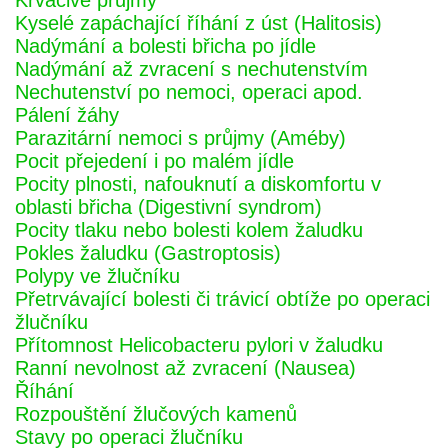
Krvácivé průjmy
Kyselé zapáchající říhání z úst (Halitosis)
Nadýmání a bolesti břicha po jídle
Nadýmání až zvracení s nechutenstvím
Nechutenství po nemoci, operaci apod.
Pálení žáhy
Parazitární nemoci s průjmy (Améby)
Pocit přejedení i po malém jídle
Pocity plnosti, nafouknutí a diskomfortu v
oblasti břicha (Digestivní syndrom)
Pocity tlaku nebo bolesti kolem žaludku
Pokles žaludku (Gastroptosis)
Polypy ve žlučníku
Přetrvávající bolesti či trávicí obtíže po operaci
žlučníku
Přítomnost Helicobacteru pylori v žaludku
Ranní nevolnost až zvracení (Nausea)
Říhání
Rozpouštění žlučových kamenů
Stavy po operaci žlučníku