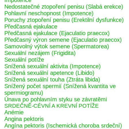
Impotence
Nedostatečné ztopoření penisu (Slabá erekce)
Pohlavní neschopnost (Impotence)
Poruchy ztopoření penisu (Erektilní dysfunkce)
Předčasná ejakulace
Předčasná ejakulace (Ejaculatio praecox)
Předčasný výron semene (Ejaculatio praecox)
Samovolný výtok semene (Spermatorea)
Sexuální nezájem (Frigidita)
Sexuální potíže
Snížená sexuální aktivita (Impotence)
Snížená sexuální apetence (Libido)
Snížená sexuální touha (Ztráta libida)
Snížený počet spermií (Snížená kvantita ve
spermiogramu)
Únava po pohlavním styku se závratěmi
SRDEČNĚ-CÉVNÍ A KREVNÍ POTÍŽE
Anémie
Angina pektoris
Angína pektoris (Ischemická choroba srdeční)