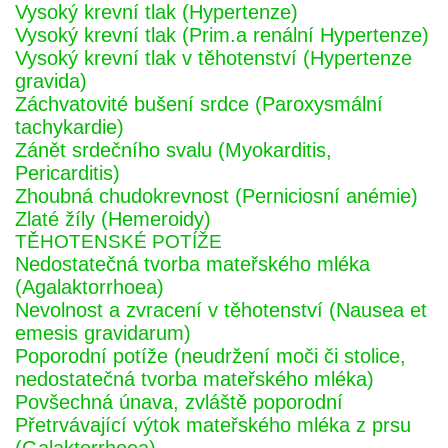
Vysoký krevní tlak (Hypertenze)
Vysoký krevní tlak (Prim.a renální Hypertenze)
Vysoký krevní tlak v těhotenství (Hypertenze
gravida)
Záchvatovité bušení srdce (Paroxysmální
tachykardie)
Zánět srdečního svalu (Myokarditis,
Pericarditis)
Zhoubná chudokrevnost (Perniciosní anémie)
Zlaté žíly (Hemeroidy)
TĚHOTENSKÉ POTÍŽE
Nedostatečná tvorba mateřského mléka
(Agalaktorrhoea)
Nevolnost a zvracení v těhotenství (Nausea et
emesis gravidarum)
Poporodní potíže (neudržení moči či stolice,
nedostatečná tvorba mateřského mléka)
Povšechná únava, zvláště poporodní
Přetrvávající výtok mateřského mléka z prsu