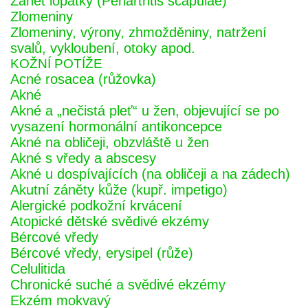
Zánět lopatky (Periartritis scapulae)
Zlomeniny
Zlomeniny, výrony, zhmožděniny, natržení
svalů, vykloubení, otoky apod.
KOŽNÍ POTÍŽE
Acné rosacea (růžovka)
Akné
Akné a „nečistá pleť“ u žen, objevující se po
vysazení hormonální antikoncepce
Akné na obličeji, obzvláště u žen
Akné s vředy a abscesy
Akné u dospívajících (na obličeji a na zádech)
Akutní záněty kůže (kupř. impetigo)
Alergické podkožní krvácení
Atopické dětské svědivé ekzémy
Bércové vředy
Bércové vředy, erysipel (růže)
Celulitida
Chronické suché a svědivé ekzémy
Ekzém mokvavý