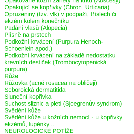
Opakované kožní záněty na krku (Abscesy)
Opakující se kopřivky (Chron. Urticaria)
Opruzeniny (tzv. vlk) v podpaží, tříslech či
ekzém kolem konečníku
Padání vlasů (Alopecia)
Plísně na prstech
Podkožní krvácení (Purpura Henoch-
Schoenlein apod.)
Podkožní krvácení na základě nedostatku
krevních destiček (Trombocytopenická
purpura)
Růže
Růžovka (acné rosacea na obličeji)
Seboroická dermatitida
Sluneční kopřivka
Suchost sliznic a pleti (Sjoegrenův syndrom)
Svědění kůže
Svědění kůže u kožních nemocí - u kopřivky,
ekzémů, lupénky...
NEUROLOGICKÉ POTÍŽE