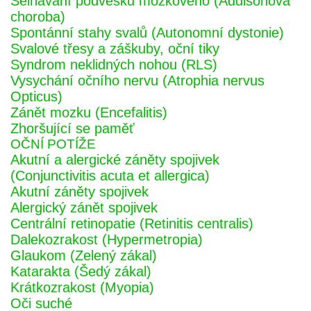
Selhávání podvěsku mozkového (Addisonova
choroba)
Spontánní stahy svalů (Autonomní dystonie)
Svalové třesy a záškuby, oční tiky
Syndrom neklidných nohou (RLS)
Vysychání očního nervu (Atrophia nervus
Opticus)
Zánět mozku (Encefalitis)
Zhoršující se paměť
OČNÍ POTÍŽE
Akutní a alergické záněty spojivek
(Conjunctivitis acuta et allergica)
Akutní záněty spojivek
Alergický zánět spojivek
Centrální retinopatie (Retinitis centralis)
Dalekozrakost (Hypermetropia)
Glaukom (Zelený zákal)
Katarakta (Šedý zákal)
Krátkozrakost (Myopia)
Oči suché