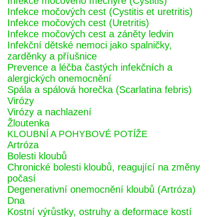
Infekce močového měchýře (Cystitis)
Infekce močových cest (Cystitis et uretritis)
Infekce močových cest (Uretritis)
Infekce močových cest a záněty ledvin
Infekční dětské nemoci jako spalničky,
zarděnky a příušnice
Prevence a léčba častých infekčních a
alergických onemocnění
Spála a spálová horečka (Scarlatina febris)
Virózy
Virózy a nachlazení
Žloutenka
KLOUBNÍ A POHYBOVÉ POTÍŽE
Artróza
Bolesti kloubů
Chronické bolesti kloubů, reagující na změny
počasí
Degenerativní onemocnění kloubů (Artróza)
Dna
Kostní výrůstky, ostruhy a deformace kostí