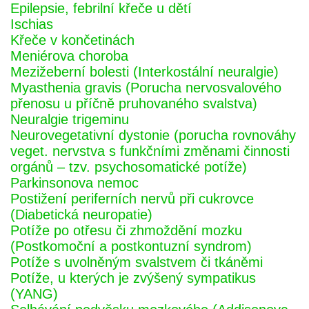
Epilepsie, febrilní křeče u dětí
Ischias
Křeče v končetinách
Meniérova choroba
Mezižeberní bolesti (Interkostální neuralgie)
Myasthenia gravis (Porucha nervosvalového
přenosu u příčně pruhovaného svalstva)
Neuralgie trigeminu
Neurovegetativní dystonie (porucha rovnováhy
veget. nervstva s funkčními změnami činnosti
orgánů – tzv. psychosomatické potíže)
Parkinsonova nemoc
Postižení periferních nervů při cukrovce
(Diabetická neuropatie)
Potíže po otřesu či zhmoždění mozku
(Postkomoční a postkontuzní syndrom)
Potíže s uvolněným svalstvem či tkáněmi
Potíže, u kterých je zvýšený sympatikus
(YANG)