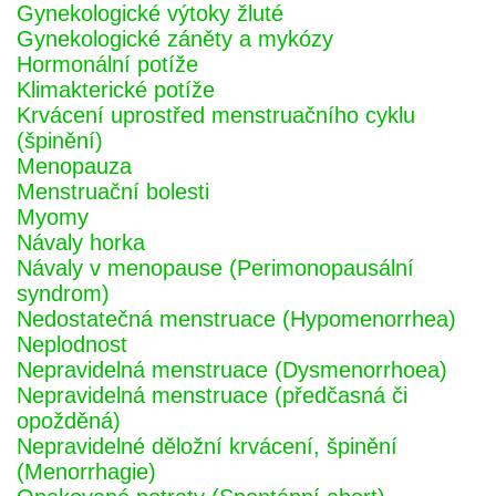
Gynekologické výtoky žluté
Gynekologické záněty a mykózy
Hormonální potíže
Klimakterické potíže
Krvácení uprostřed menstruačního cyklu
(špinění)
Menopauza
Menstruační bolesti
Myomy
Návaly horka
Návaly v menopause (Perimonopausální
syndrom)
Nedostatečná menstruace (Hypomenorrhea)
Neplodnost
Nepravidelná menstruace (Dysmenorrhoea)
Nepravidelná menstruace (předčasná či
opožděná)
Nepravidelné děložní krvácení, špinění
(Menorrhagie)