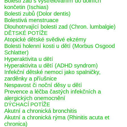
Bolesti zad s vystřelováním do dolních
končetin (Ischias)
Bolesti zubů (Dolor dentis)
Bolestivá menstruace
Dlouhotrvající bolesti zad (Chron. lumbalgie)
DĚTSKÉ POTÍŽE
Atopické dětské svědivé ekzémy
Bolesti holenní kosti u dětí (Morbus Osgood
Schlatter)
Hyperaktivita u dětí
Hyperaktivita u dětí (ADHD syndrom)
Infekční dětské nemoci jako spalničky,
zarděnky a příušnice
Nespavost či noční děsy u dětí
Prevence a léčba častých infekčních a
alergických onemocnění
DÝCHACÍ POTÍŽE
Akutní a chronická bronchitis
Akutní a chronická rýma (Rhinitis acuta et
chronica)