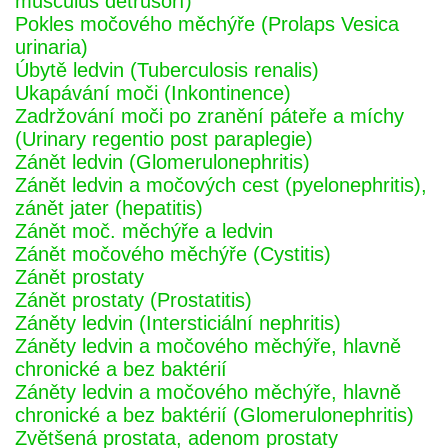
musculus detrusorí)
Pokles močového měchýře (Prolaps Vesica
urinaria)
Úbytě ledvin (Tuberculosis renalis)
Ukapávání moči (Inkontinence)
Zadržování moči po zranění páteře a míchy
(Urinary regentio post paraplegie)
Zánět ledvin (Glomerulonephritis)
Zánět ledvin a močových cest (pyelonephritis),
zánět jater (hepatitis)
Zánět moč. měchýře a ledvin
Zánět močového měchýře (Cystitis)
Zánět prostaty
Zánět prostaty (Prostatitis)
Záněty ledvin (Intersticiální nephritis)
Záněty ledvin a močového měchýře, hlavně
chronické a bez baktérií
Záněty ledvin a močového měchýře, hlavně
chronické a bez baktérií (Glomerulonephritis)
Zvětšená prostata, adenom prostaty