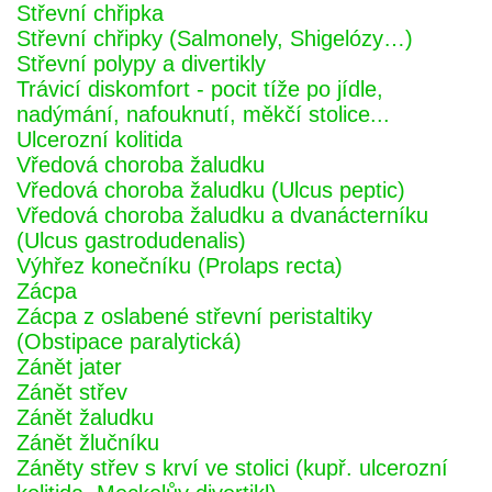
Střevní chřipka
Střevní chřipky (Salmonely, Shigelózy…)
Střevní polypy a divertikly
Trávicí diskomfort - pocit tíže po jídle,
nadýmání, nafouknutí, měkčí stolice...
Ulcerozní kolitida
Vředová choroba žaludku
Vředová choroba žaludku (Ulcus peptic)
Vředová choroba žaludku a dvanácterníku
(Ulcus gastrodudenalis)
Výhřez konečníku (Prolaps recta)
Zácpa
Zácpa z oslabené střevní peristaltiky
(Obstipace paralytická)
Zánět jater
Zánět střev
Zánět žaludku
Zánět žlučníku
Záněty střev s krví ve stolici (kupř. ulcerozní