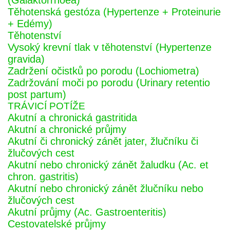
(Galaktorrhoea)
Těhotenská gestóza (Hypertenze + Proteinurie
+ Edémy)
Těhotenství
Vysoký krevní tlak v těhotenství (Hypertenze
gravida)
Zadržení očistků po porodu (Lochiometra)
Zadržování moči po porodu (Urinary retentio
post partum)
TRÁVICÍ POTÍŽE
Akutní a chronická gastritida
Akutní a chronické průjmy
Akutní či chronický zánět jater, žlučníku či
žlučových cest
Akutní nebo chronický zánět žaludku (Ac. et
chron. gastritis)
Akutní nebo chronický zánět žlučníku nebo
žlučových cest
Akutní průjmy (Ac. Gastroenteritis)
Cestovatelské průjmy