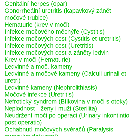
Genitální herpes (opar)
Gonorrheální uretritis (kapavkový zánět
močové trubice)
Hematurie (krev v moči)
Infekce močového měchýře (Cystitis)
Infekce močových cest (Cystitis et uretritis)
Infekce močových cest (Uretritis)
Infekce močových cest a záněty ledvin
Krev v moči (Hematurie)
Ledvinné a moč. kameny
Ledvinné a močové kameny (Calculi urinali et
uretri)
Ledvinné kameny (Nephrolithiasis)
Močové infekce (Uretritis)
Nefrotický syndrom (Bílkovina v moči s otoky)
Neplodnost - ženy i muži (Sterilita)
Neudržení moči po operaci (Urinary inkontintio
post operatio)
Ochabnutí močových svěračů (Paralysis