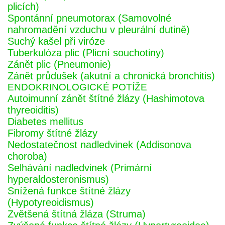
plicích)
Spontánní pneumotorax (Samovolné
nahromadění vzduchu v pleurální dutině)
Suchý kašel při viróze
Tuberkulóza plic (Plicní souchotiny)
Zánět plic (Pneumonie)
Zánět průdušek (akutní a chronická bronchitis)
ENDOKRINOLOGICKÉ POTÍŽE
Autoimunní zánět štítné žlázy (Hashimotova
thyreoiditis)
Diabetes mellitus
Fibromy štítné žlázy
Nedostatečnost nadledvinek (Addisonova
choroba)
Selhávání nadledvinek (Primární
hyperaldosteronismus)
Snížená funkce štítné žlázy
(Hypotyreoidismus)
Zvětšená štítná žláza (Struma)