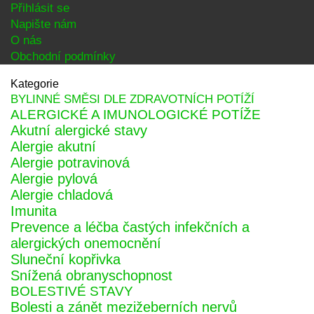
Přihlásit se
Napište nám
O nás
Obchodní podmínky
Kategorie
BYLINNÉ SMĚSI DLE ZDRAVOTNÍCH POTÍŽÍ
ALERGICKÉ A IMUNOLOGICKÉ POTÍŽE
Akutní alergické stavy
Alergie akutní
Alergie potravinová
Alergie pylová
Alergie chladová
Imunita
Prevence a léčba častých infekčních a
alergických onemocnění
Sluneční kopřivka
Snížená obranyschopnost
BOLESTIVÉ STAVY
Bolesti a zánět mezižeberních nervů