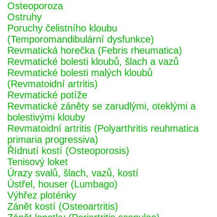
Osteoporoza
Ostruhy
Poruchy čelistního kloubu
(Temporomandibulární dysfunkce)
Revmatická horečka (Febris rheumatica)
Revmatické bolesti kloubů, šlach a vazů
Revmatické bolesti malých kloubů
(Revmatoidní artritis)
Revmatické potíže
Revmatické záněty se zarudlými, oteklými a
bolestivými klouby
Revmatoidní artritis (Polyarthritis reuhmatica
primaria progressiva)
Řídnutí kostí (Osteoporosis)
Tenisový loket
Úrazy svalů, šlach, vazů, kostí
Ústřel, houser (Lumbago)
Výhřez ploténky
Zánět kostí (Osteoartritis)