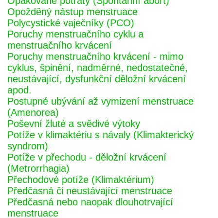
Opakované potraty (Spontánní abort)
Opožděný nástup menstruace
Polycystické vaječníky (PCO)
Poruchy menstruačního cyklu a
menstruačního krvácení
Poruchy menstruačního krvácení - mimo
cyklus, špinění, nadměrné, nedostatečné,
neustávající, dysfunkční děložní krvácení
apod.
Postupné ubývání až vymizení menstruace
(Amenorea)
Poševní žluté a svědivé výtoky
Potíže v klimaktériu s návaly (Klimakterický
syndrom)
Potíže v přechodu - děložní krvácení
(Metrorrhagia)
Přechodové potíže (Klimaktérium)
Předčasná či neustávající menstruace
Předčasná nebo naopak dlouhotrvající
menstruace