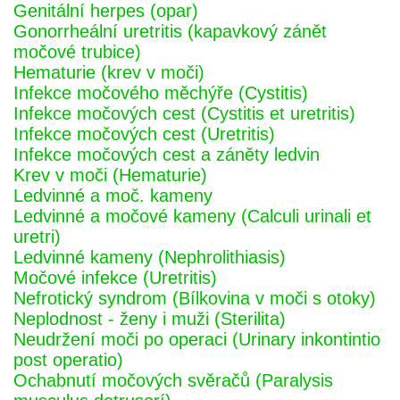
Genitální herpes (opar)
Gonorrheální uretritis (kapavkový zánět
močové trubice)
Hematurie (krev v moči)
Infekce močového měchýře (Cystitis)
Infekce močových cest (Cystitis et uretritis)
Infekce močových cest (Uretritis)
Infekce močových cest a záněty ledvin
Krev v moči (Hematurie)
Ledvinné a moč. kameny
Ledvinné a močové kameny (Calculi urinali et
uretri)
Ledvinné kameny (Nephrolithiasis)
Močové infekce (Uretritis)
Nefrotický syndrom (Bílkovina v moči s otoky)
Neplodnost - ženy i muži (Sterilita)
Neudržení moči po operaci (Urinary inkontintio
post operatio)
Ochabnutí močových svěračů (Paralysis