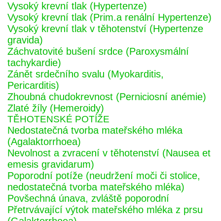
Vysoký krevní tlak (Hypertenze)
Vysoký krevní tlak (Prim.a renální Hypertenze)
Vysoký krevní tlak v těhotenství (Hypertenze
gravida)
Záchvatovité bušení srdce (Paroxysmální
tachykardie)
Zánět srdečního svalu (Myokarditis,
Pericarditis)
Zhoubná chudokrevnost (Perniciosní anémie)
Zlaté žíly (Hemeroidy)
TĚHOTENSKÉ POTÍŽE
Nedostatečná tvorba mateřského mléka
(Agalaktorrhoea)
Nevolnost a zvracení v těhotenství (Nausea et
emesis gravidarum)
Poporodní potíže (neudržení moči či stolice,
nedostatečná tvorba mateřského mléka)
Povšechná únava, zvláště poporodní
Přetrvávající výtok mateřského mléka z prsu