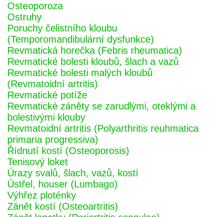
Osteoporoza
Ostruhy
Poruchy čelistního kloubu
(Temporomandibulární dysfunkce)
Revmatická horečka (Febris rheumatica)
Revmatické bolesti kloubů, šlach a vazů
Revmatické bolesti malých kloubů
(Revmatoidní artritis)
Revmatické potíže
Revmatické záněty se zarudlými, oteklými a
bolestivými klouby
Revmatoidní artritis (Polyarthritis reuhmatica
primaria progressiva)
Řídnutí kostí (Osteoporosis)
Tenisový loket
Úrazy svalů, šlach, vazů, kostí
Ústřel, houser (Lumbago)
Výhřez ploténky
Zánět kostí (Osteoartritis)