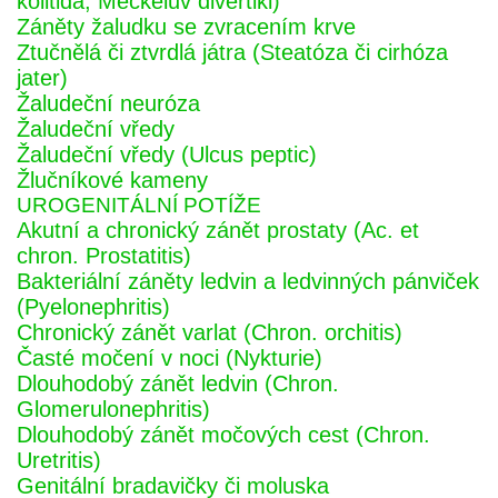
kolitida, Meckelův divertikl)
Záněty žaludku se zvracením krve
Ztučnělá či ztvrdlá játra (Steatóza či cirhóza
jater)
Žaludeční neuróza
Žaludeční vředy
Žaludeční vředy (Ulcus peptic)
Žlučníkové kameny
UROGENITÁLNÍ POTÍŽE
Akutní a chronický zánět prostaty (Ac. et
chron. Prostatitis)
Bakteriální záněty ledvin a ledvinných pánviček
(Pyelonephritis)
Chronický zánět varlat (Chron. orchitis)
Časté močení v noci (Nykturie)
Dlouhodobý zánět ledvin (Chron.
Glomerulonephritis)
Dlouhodobý zánět močových cest (Chron.
Uretritis)
Genitální bradavičky či moluska