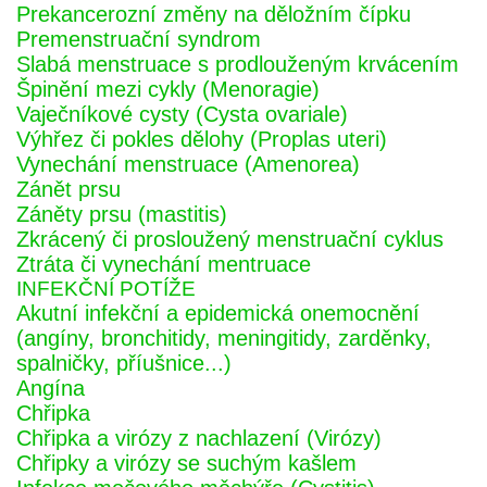
Prekancerozní změny na děložním čípku
Premenstruační syndrom
Slabá menstruace s prodlouženým krvácením
Špinění mezi cykly (Menoragie)
Vaječníkové cysty (Cysta ovariale)
Výhřez či pokles dělohy (Proplas uteri)
Vynechání menstruace (Amenorea)
Zánět prsu
Záněty prsu (mastitis)
Zkrácený či prosloužený menstruační cyklus
Ztráta či vynechání mentruace
INFEKČNÍ POTÍŽE
Akutní infekční a epidemická onemocnění
(angíny, bronchitidy, meningitidy, zarděnky,
spalničky, příušnice...)
Angína
Chřipka
Chřipka a virózy z nachlazení (Virózy)
Chřipky a virózy se suchým kašlem