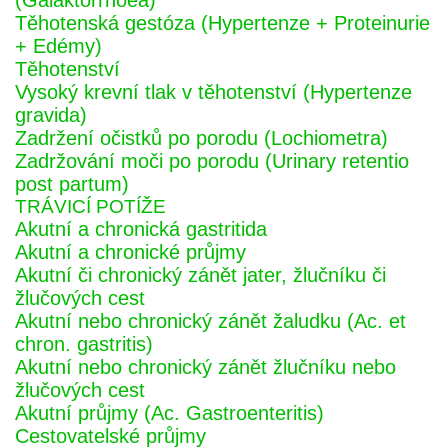
(Galaktorrhoea)
Těhotenská gestóza (Hypertenze + Proteinurie
+ Edémy)
Těhotenství
Vysoký krevní tlak v těhotenství (Hypertenze
gravida)
Zadržení očistků po porodu (Lochiometra)
Zadržování moči po porodu (Urinary retentio
post partum)
TRÁVICÍ POTÍŽE
Akutní a chronická gastritida
Akutní a chronické průjmy
Akutní či chronický zánět jater, žlučníku či
žlučových cest
Akutní nebo chronický zánět žaludku (Ac. et
chron. gastritis)
Akutní nebo chronický zánět žlučníku nebo
žlučových cest
Akutní průjmy (Ac. Gastroenteritis)
Cestovatelské průjmy