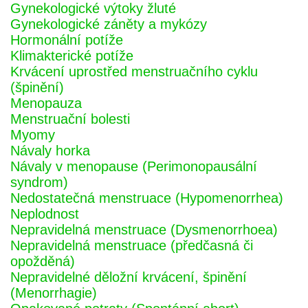
Gynekologické výtoky žluté
Gynekologické záněty a mykózy
Hormonální potíže
Klimakterické potíže
Krvácení uprostřed menstruačního cyklu
(špinění)
Menopauza
Menstruační bolesti
Myomy
Návaly horka
Návaly v menopause (Perimonopausální
syndrom)
Nedostatečná menstruace (Hypomenorrhea)
Neplodnost
Nepravidelná menstruace (Dysmenorrhoea)
Nepravidelná menstruace (předčasná či
opožděná)
Nepravidelné děložní krvácení, špinění
(Menorrhagie)