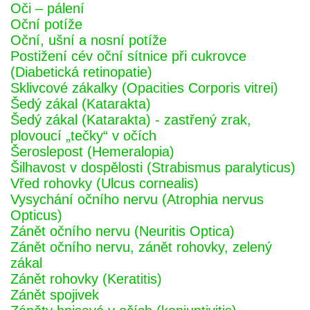
Oči – pálení
Oční potíže
Oční, ušní a nosní potíže
Postižení cév oční sítnice při cukrovce
(Diabetická retinopatie)
Sklivcové zákalky (Opacities Corporis vitrei)
Šedý zákal (Katarakta)
Šedý zákal (Katarakta) - zastřený zrak,
plovoucí „tečky“ v očích
Šeroslepost (Hemeralopia)
Šilhavost v dospělosti (Strabismus paralyticus)
Vřed rohovky (Ulcus cornealis)
Vysychání očního nervu (Atrophia nervus
Opticus)
Zánět očního nervu (Neuritis Optica)
Zánět očního nervu, zánět rohovky, zelený
zákal
Zánět rohovky (Keratitis)
Zánět spojivek