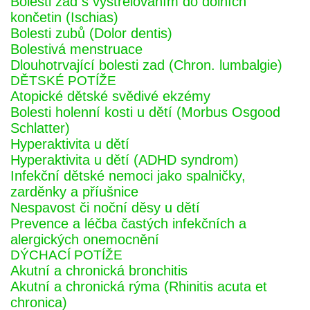
Bolesti zad s vystřelováním do dolních
končetin (Ischias)
Bolesti zubů (Dolor dentis)
Bolestivá menstruace
Dlouhotrvající bolesti zad (Chron. lumbalgie)
DĚTSKÉ POTÍŽE
Atopické dětské svědivé ekzémy
Bolesti holenní kosti u dětí (Morbus Osgood
Schlatter)
Hyperaktivita u dětí
Hyperaktivita u dětí (ADHD syndrom)
Infekční dětské nemoci jako spalničky,
zarděnky a příušnice
Nespavost či noční děsy u dětí
Prevence a léčba častých infekčních a
alergických onemocnění
DÝCHACÍ POTÍŽE
Akutní a chronická bronchitis
Akutní a chronická rýma (Rhinitis acuta et
chronica)