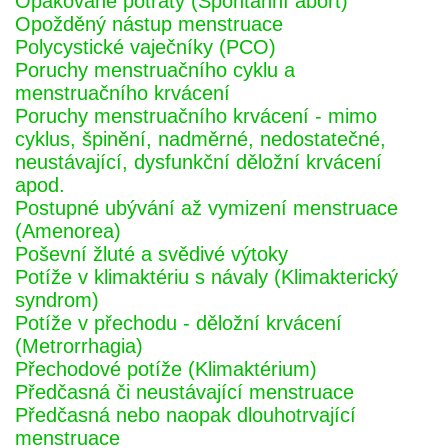
Opakované potraty (Spontánní abort)
Opožděný nástup menstruace
Polycystické vaječníky (PCO)
Poruchy menstruačního cyklu a
menstruačního krvácení
Poruchy menstruačního krvácení - mimo
cyklus, špinění, nadměrné, nedostatečné,
neustávající, dysfunkční děložní krvácení
apod.
Postupné ubývání až vymizení menstruace
(Amenorea)
Poševní žluté a svědivé výtoky
Potíže v klimaktériu s návaly (Klimakterický
syndrom)
Potíže v přechodu - děložní krvácení
(Metrorrhagia)
Přechodové potíže (Klimaktérium)
Předčasná či neustávající menstruace
Předčasná nebo naopak dlouhotrvající
menstruace