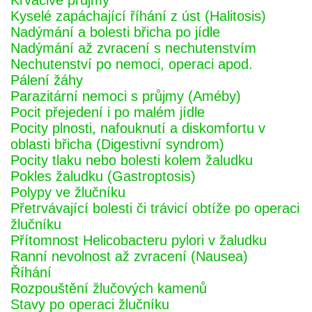
Krvácivé průjmy
Kyselé zapáchající říhání z úst (Halitosis)
Nadýmání a bolesti břicha po jídle
Nadýmání až zvracení s nechutenstvím
Nechutenství po nemoci, operaci apod.
Pálení žáhy
Parazitární nemoci s průjmy (Améby)
Pocit přejedení i po malém jídle
Pocity plnosti, nafouknutí a diskomfortu v
oblasti břicha (Digestivní syndrom)
Pocity tlaku nebo bolesti kolem žaludku
Pokles žaludku (Gastroptosis)
Polypy ve žlučníku
Přetrvávající bolesti či trávicí obtíže po operaci
žlučníku
Přítomnost Helicobacteru pylori v žaludku
Ranní nevolnost až zvracení (Nausea)
Říhání
Rozpouštění žlučových kamenů
Stavy po operaci žlučníku