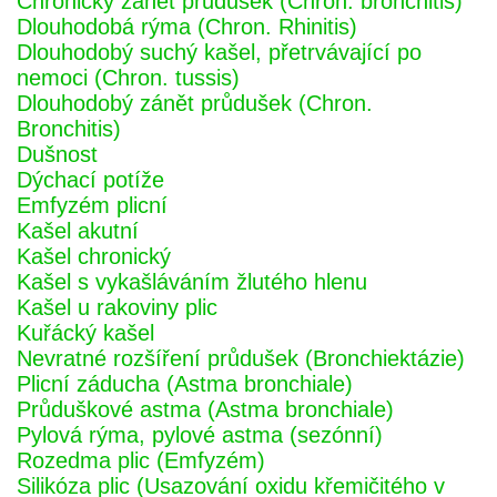
Chronický zánět průdušek (Chron. bronchitis)
Dlouhodobá rýma (Chron. Rhinitis)
Dlouhodobý suchý kašel, přetrvávající po
nemoci (Chron. tussis)
Dlouhodobý zánět průdušek (Chron.
Bronchitis)
Dušnost
Dýchací potíže
Emfyzém plicní
Kašel akutní
Kašel chronický
Kašel s vykašláváním žlutého hlenu
Kašel u rakoviny plic
Kuřácký kašel
Nevratné rozšíření průdušek (Bronchiektázie)
Plicní záducha (Astma bronchiale)
Průduškové astma (Astma bronchiale)
Pylová rýma, pylové astma (sezónní)
Rozedma plic (Emfyzém)
Silikóza plic (Usazování oxidu křemičitého v