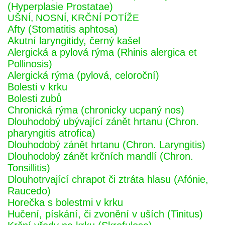
(Hyperplasie Prostatae)
UŠNÍ, NOSNÍ, KRČNÍ POTÍŽE
Afty (Stomatitis aphtosa)
Akutní laryngitidy, černý kašel
Alergická a pylová rýma (Rhinis alergica et
Pollinosis)
Alergická rýma (pylová, celoroční)
Bolesti v krku
Bolesti zubů
Chronická rýma (chronicky ucpaný nos)
Dlouhodobý ubývající zánět hrtanu (Chron.
pharyngitis atrofica)
Dlouhodobý zánět hrtanu (Chron. Laryngitis)
Dlouhodobý zánět krčních mandlí (Chron.
Tonsillitis)
Dlouhotrvající chrapot či ztráta hlasu (Afónie,
Raucedo)
Horečka s bolestmi v krku
Hučení, pískání, či zvonění v uších (Tinitus)