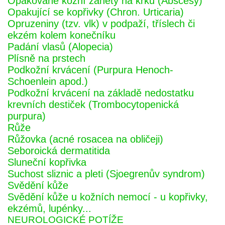
Opakované kožní záněty na krku (Abscesy)
Opakující se kopřivky (Chron. Urticaria)
Opruzeniny (tzv. vlk) v podpaží, tříslech či
ekzém kolem konečníku
Padání vlasů (Alopecia)
Plísně na prstech
Podkožní krvácení (Purpura Henoch-
Schoenlein apod.)
Podkožní krvácení na základě nedostatku
krevních destiček (Trombocytopenická
purpura)
Růže
Růžovka (acné rosacea na obličeji)
Seboroická dermatitida
Sluneční kopřivka
Suchost sliznic a pleti (Sjoegrenův syndrom)
Svědění kůže
Svědění kůže u kožních nemocí - u kopřivky,
ekzémů, lupénky...
NEUROLOGICKÉ POTÍŽE