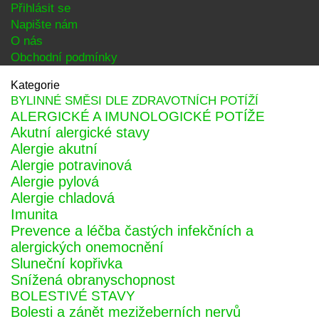
Přihlásit se
Napište nám
O nás
Obchodní podmínky
Kategorie
BYLINNÉ SMĚSI DLE ZDRAVOTNÍCH POTÍŽÍ
ALERGICKÉ A IMUNOLOGICKÉ POTÍŽE
Akutní alergické stavy
Alergie akutní
Alergie potravinová
Alergie pylová
Alergie chladová
Imunita
Prevence a léčba častých infekčních a
alergických onemocnění
Sluneční kopřivka
Snížená obranyschopnost
BOLESTIVÉ STAVY
Bolesti a zánět mezižeberních nervů