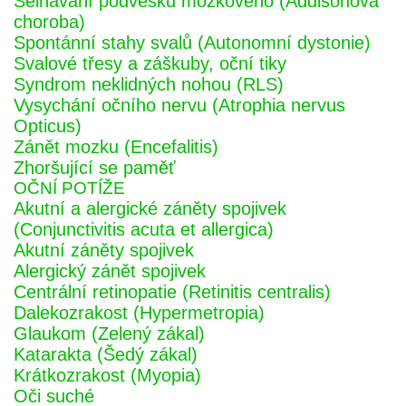
Selhávání podvěsku mozkového (Addisonova
choroba)
Spontánní stahy svalů (Autonomní dystonie)
Svalové třesy a záškuby, oční tiky
Syndrom neklidných nohou (RLS)
Vysychání očního nervu (Atrophia nervus
Opticus)
Zánět mozku (Encefalitis)
Zhoršující se paměť
OČNÍ POTÍŽE
Akutní a alergické záněty spojivek
(Conjunctivitis acuta et allergica)
Akutní záněty spojivek
Alergický zánět spojivek
Centrální retinopatie (Retinitis centralis)
Dalekozrakost (Hypermetropia)
Glaukom (Zelený zákal)
Katarakta (Šedý zákal)
Krátkozrakost (Myopia)
Oči suché