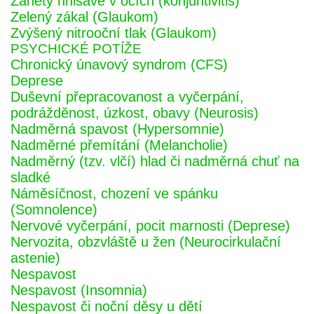
Záněty hnisavé v očích (konjuntivitis)
Zelený zákal (Glaukom)
Zvýšený nitrooční tlak (Glaukom)
PSYCHICKÉ POTÍŽE
Chronický únavový syndrom (CFS)
Deprese
Duševní přepracovanost a vyčerpání,
podrážděnost, úzkost, obavy (Neurosis)
Nadměrná spavost (Hypersomnie)
Nadměrné přemítání (Melancholie)
Nadměrný (tzv. vlčí) hlad či nadměrná chuť na
sladké
Náměsíčnost, chození ve spánku
(Somnolence)
Nervové vyčerpání, pocit marnosti (Deprese)
Nervozita, obzvláště u žen (Neurocirkulační
astenie)
Nespavost
Nespavost (Insomnia)
Nespavost či noční děsy u dětí