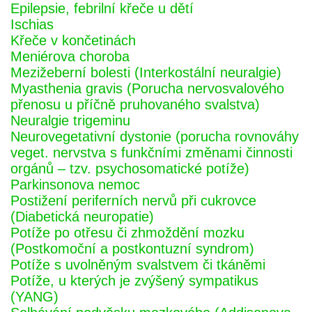
Epilepsie, febrilní křeče u dětí
Ischias
Křeče v končetinách
Meniérova choroba
Mezižeberní bolesti (Interkostální neuralgie)
Myasthenia gravis (Porucha nervosvalového
přenosu u příčně pruhovaného svalstva)
Neuralgie trigeminu
Neurovegetativní dystonie (porucha rovnováhy
veget. nervstva s funkčními změnami činnosti
orgánů – tzv. psychosomatické potíže)
Parkinsonova nemoc
Postižení periferních nervů při cukrovce
(Diabetická neuropatie)
Potíže po otřesu či zhmoždění mozku
(Postkomoční a postkontuzní syndrom)
Potíže s uvolněným svalstvem či tkáněmi
Potíže, u kterých je zvýšený sympatikus
(YANG)