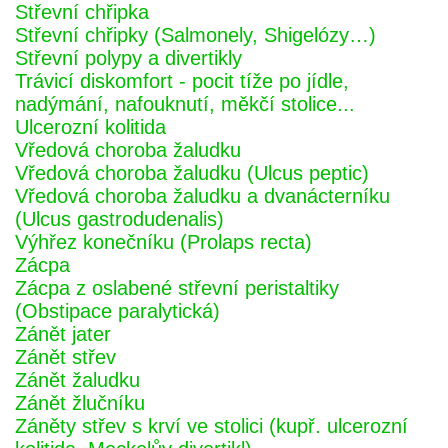
Střevní chřipka
Střevní chřipky (Salmonely, Shigelózy…)
Střevní polypy a divertikly
Trávicí diskomfort - pocit tíže po jídle,
nadýmání, nafouknutí, měkčí stolice...
Ulcerozní kolitida
Vředová choroba žaludku
Vředová choroba žaludku (Ulcus peptic)
Vředová choroba žaludku a dvanácterníku
(Ulcus gastrodudenalis)
Výhřez konečníku (Prolaps recta)
Zácpa
Zácpa z oslabené střevní peristaltiky
(Obstipace paralytická)
Zánět jater
Zánět střev
Zánět žaludku
Zánět žlučníku
Záněty střev s krví ve stolici (kupř. ulcerozní