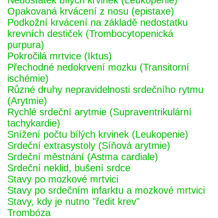
Nedostatek bílých krvinek (Leukopenie)
Opakovaná krvácení z nosu (epistaxe)
Podkožní krvácení na základě nedostatku
krevních destiček (Trombocytopenická
purpura)
Pokročilá mrtvice (Iktus)
Přechodné nedokrvení mozku (Transitorní
ischémie)
Různé druhy nepravidelnosti srdečního rytmu
(Arytmie)
Rychlé srdeční arytmie (Supraventrikulární
tachykardie)
Snížení počtu bílých krvinek (Leukopenie)
Srdeční extrasystoly (Síňová arytmie)
Srdeční městnání (Astma cardiale)
Srdeční neklid, bušení srdce
Stavy po mozkové mrtvici
Stavy po srdečním infarktu a mozkové mrtvici
Stavy, kdy je nutno "ředit krev"
Trombóza