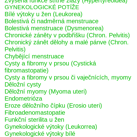
Zvýšená funkce štítné žlázy (Hypertyreoidea)
GYNEKOLOGICKÉ POTÍŽE
Bílé výtoky u žen (Leukorea)
Bolestivá či nadměrná menstruace
Bolestivá menstruace (Dysmenorea)
Chronické záněty v podbřišku (Chron. Pelvitis)
Chronický zánět dělohy a malé pánve (Chron.
Pelvitis)
Chybějící menstruace
Cysty a fibromy v prsou (Cystická
fibromastopatie)
Cysty a fibromy v prsou či vaječnících, myomy
Děložní cysty
Děložní myomy (Myoma uteri)
Endometrióza
Eroze děložního čípku (Erosio uteri)
Fibroadenomastopatie
Funkční sterilita u žen
Gynekologické výtoky (Leukorrea)
Gynekologické výtoky bílé