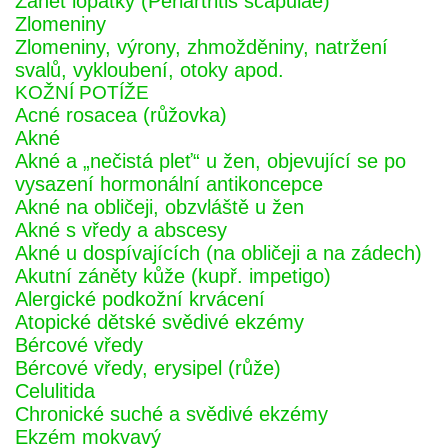
Zánět lopatky (Periartritis scapulae)
Zlomeniny
Zlomeniny, výrony, zhmožděniny, natržení
svalů, vykloubení, otoky apod.
KOŽNÍ POTÍŽE
Acné rosacea (růžovka)
Akné
Akné a „nečistá pleť“ u žen, objevující se po
vysazení hormonální antikoncepce
Akné na obličeji, obzvláště u žen
Akné s vředy a abscesy
Akné u dospívajících (na obličeji a na zádech)
Akutní záněty kůže (kupř. impetigo)
Alergické podkožní krvácení
Atopické dětské svědivé ekzémy
Bércové vředy
Bércové vředy, erysipel (růže)
Celulitida
Chronické suché a svědivé ekzémy
Ekzém mokvavý