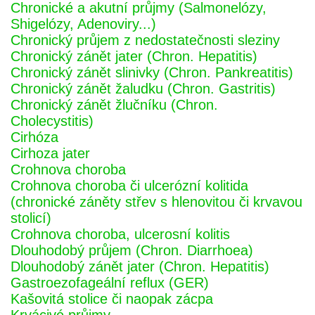
Chronické a akutní průjmy (Salmonelózy,
Shigelózy, Adenoviry...)
Chronický průjem z nedostatečnosti sleziny
Chronický zánět jater (Chron. Hepatitis)
Chronický zánět slinivky (Chron. Pankreatitis)
Chronický zánět žaludku (Chron. Gastritis)
Chronický zánět žlučníku (Chron.
Cholecystitis)
Cirhóza
Cirhoza jater
Crohnova choroba
Crohnova choroba či ulcerózní kolitida
(chronické záněty střev s hlenovitou či krvavou
stolicí)
Crohnova choroba, ulcerosní kolitis
Dlouhodobý průjem (Chron. Diarrhoea)
Dlouhodobý zánět jater (Chron. Hepatitis)
Gastroezofageální reflux (GER)
Kašovitá stolice či naopak zácpa