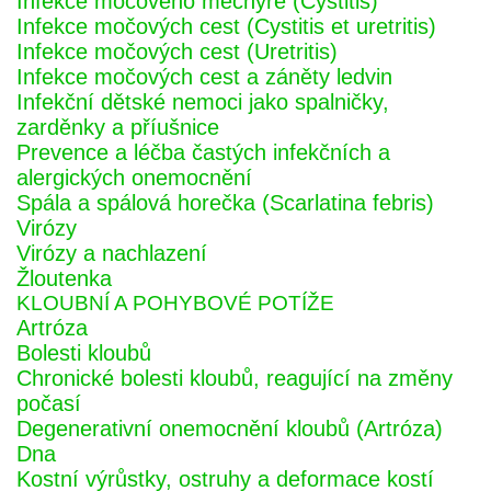
Infekce močového měchýře (Cystitis)
Infekce močových cest (Cystitis et uretritis)
Infekce močových cest (Uretritis)
Infekce močových cest a záněty ledvin
Infekční dětské nemoci jako spalničky,
zarděnky a příušnice
Prevence a léčba častých infekčních a
alergických onemocnění
Spála a spálová horečka (Scarlatina febris)
Virózy
Virózy a nachlazení
Žloutenka
KLOUBNÍ A POHYBOVÉ POTÍŽE
Artróza
Bolesti kloubů
Chronické bolesti kloubů, reagující na změny
počasí
Degenerativní onemocnění kloubů (Artróza)
Dna
Kostní výrůstky, ostruhy a deformace kostí