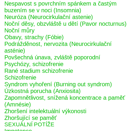
Nespavost s povrchním spánkem a častým
buzením se v noci (Insomnia)
Neuróza (Neurocirkulační astenie)
Noční děsy, obzvláště u dětí (Pavor nocturnus)
Noční můry
Obavy, strachy (Fóbie)
Podrážděnost, nervozita (Neurocirkulační
asténie)
Povšechná únava, zvláště poporodní
Psychózy, schizofrenie
Rané stadium schizofrenie
Schizofrenie
Syndrom vyhoření (Burning out syndrom)
Úzkostná porucha (Anxiosita)
Zapomnětlivost, snížená koncentrace a paměť
(Amnésie)
Zhoršení intelektuální výkonosti
Zhoršující se paměť
SEXUÁLNÍ POTÍŽE