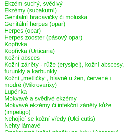
Ekzém suchý, svědivý
Ekzémy (subakutní)
Genitální bradavičky či moluska
Genitální herpes (opar)
Herpes (opar)
Herpes zooster (pásový opar)
Kopřivka
Kopřivka (Urticaria)
Kožní absces
Kožní záněty - růže (erysipel), kožní abscesy,
furunkly a karbunkly
Kožní „metličky“, hlavně u žen, červené i
modré (Mikrovarixy)
Lupénka
Mokvavé a svědivé ekzémy
Mokvavé ekzémy či infekční záněty kůže
(impetigo)
Nehojící se kožní vředy (Ulci cutis)
Nehty lámavé