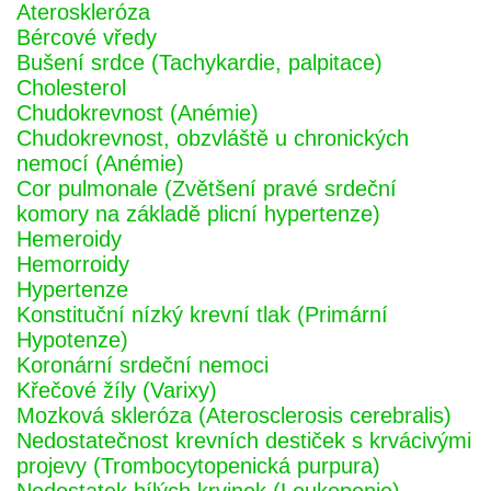
Ateroskleróza
Bércové vředy
Bušení srdce (Tachykardie, palpitace)
Cholesterol
Chudokrevnost (Anémie)
Chudokrevnost, obzvláště u chronických
nemocí (Anémie)
Cor pulmonale (Zvětšení pravé srdeční
komory na základě plicní hypertenze)
Hemeroidy
Hemorroidy
Hypertenze
Konstituční nízký krevní tlak (Primární
Hypotenze)
Koronární srdeční nemoci
Křečové žíly (Varixy)
Mozková skleróza (Aterosclerosis cerebralis)
Nedostatečnost krevních destiček s krvácivými
projevy (Trombocytopenická purpura)