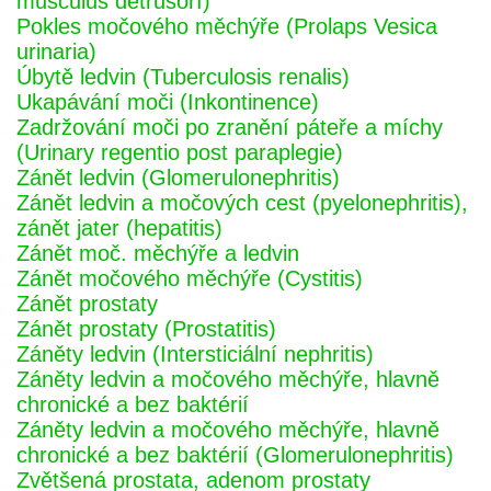
musculus detrusorí)
Pokles močového měchýře (Prolaps Vesica
urinaria)
Úbytě ledvin (Tuberculosis renalis)
Ukapávání moči (Inkontinence)
Zadržování moči po zranění páteře a míchy
(Urinary regentio post paraplegie)
Zánět ledvin (Glomerulonephritis)
Zánět ledvin a močových cest (pyelonephritis),
zánět jater (hepatitis)
Zánět moč. měchýře a ledvin
Zánět močového měchýře (Cystitis)
Zánět prostaty
Zánět prostaty (Prostatitis)
Záněty ledvin (Intersticiální nephritis)
Záněty ledvin a močového měchýře, hlavně
chronické a bez baktérií
Záněty ledvin a močového měchýře, hlavně
chronické a bez baktérií (Glomerulonephritis)
Zvětšená prostata, adenom prostaty