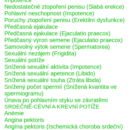
Impotence
Nedostatečné ztopoření penisu (Slabá erekce)
Pohlavní neschopnost (Impotence)
Poruchy ztopoření penisu (Erektilní dysfunkce)
Předčasná ejakulace
Předčasná ejakulace (Ejaculatio praecox)
Předčasný výron semene (Ejaculatio praecox)
Samovolný výtok semene (Spermatorea)
Sexuální nezájem (Frigidita)
Sexuální potíže
Snížená sexuální aktivita (Impotence)
Snížená sexuální apetence (Libido)
Snížená sexuální touha (Ztráta libida)
Snížený počet spermií (Snížená kvantita ve
spermiogramu)
Únava po pohlavním styku se závratěmi
SRDEČNĚ-CÉVNÍ A KREVNÍ POTÍŽE
Anémie
Angina pektoris
Angína pektoris (Ischemická choroba srdeční)