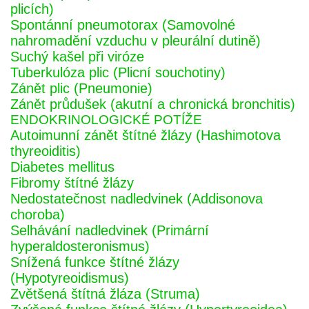
plicích)
Spontánní pneumotorax (Samovolné
nahromadění vzduchu v pleurální dutině)
Suchý kašel při viróze
Tuberkulóza plic (Plicní souchotiny)
Zánět plic (Pneumonie)
Zánět průdušek (akutní a chronická bronchitis)
ENDOKRINOLOGICKÉ POTÍŽE
Autoimunní zánět štítné žlázy (Hashimotova
thyreoiditis)
Diabetes mellitus
Fibromy štítné žlázy
Nedostatečnost nadledvinek (Addisonova
choroba)
Selhávání nadledvinek (Primární
hyperaldosteronismus)
Snížená funkce štítné žlázy
(Hypotyreoidismus)
Zvětšená štítná žláza (Struma)