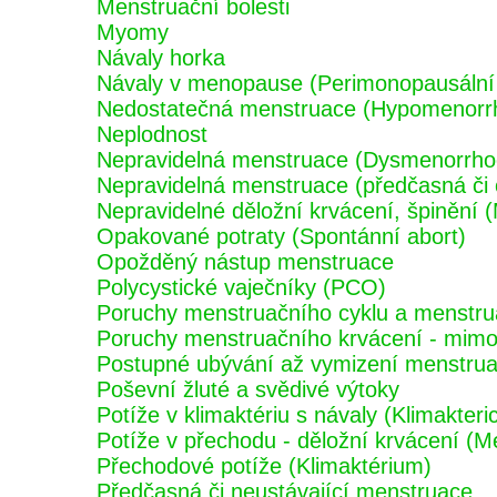
Menstruační bolesti
Myomy
Návaly horka
Návaly v menopause (Perimonopausální
Nedostatečná menstruace (Hypomenorr
Neplodnost
Nepravidelná menstruace (Dysmenorrho
Nepravidelná menstruace (předčasná či
Nepravidelné děložní krvácení, špinění 
Opakované potraty (Spontánní abort)
Opožděný nástup menstruace
Polycystické vaječníky (PCO)
Poruchy menstruačního cyklu a menstru
Poruchy menstruačního krvácení - mimo 
Postupné ubývání až vymizení menstru
Poševní žluté a svědivé výtoky
Potíže v klimaktériu s návaly (Klimakter
Potíže v přechodu - děložní krvácení (M
Přechodové potíže (Klimaktérium)
Předčasná či neustávající menstruace