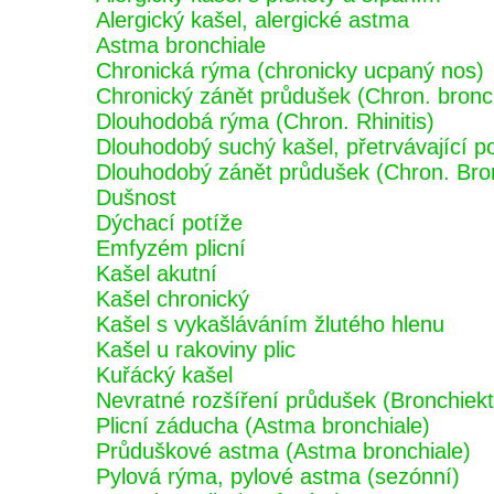
Alergický kašel, alergické astma
Astma bronchiale
Chronická rýma (chronicky ucpaný nos)
Chronický zánět průdušek (Chron. bronch
Dlouhodobá rýma (Chron. Rhinitis)
Dlouhodobý suchý kašel, přetrvávající p
Dlouhodobý zánět průdušek (Chron. Bron
Dušnost
Dýchací potíže
Emfyzém plicní
Kašel akutní
Kašel chronický
Kašel s vykašláváním žlutého hlenu
Kašel u rakoviny plic
Kuřácký kašel
Nevratné rozšíření průdušek (Bronchiekt
Plicní záducha (Astma bronchiale)
Průduškové astma (Astma bronchiale)
Pylová rýma, pylové astma (sezónní)