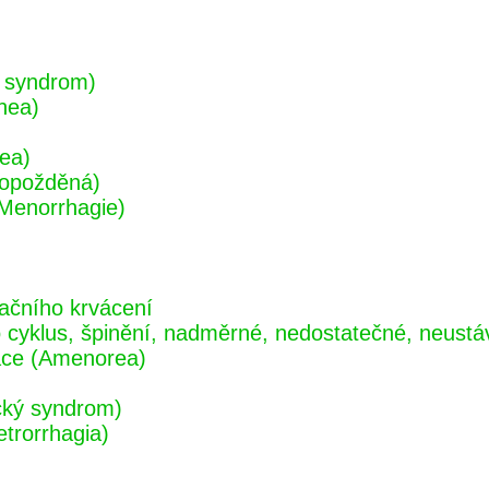
 syndrom)
hea)
ea)
 opožděná)
(Menorrhagie)
ačního krvácení
cyklus, špinění, nadměrné, nedostatečné, neustáva
ace (Amenorea)
ický syndrom)
etrorrhagia)