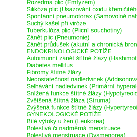
Rozedma plic (Emfyzém)
Silikóza plic (Usazování oxidu křemičitého
Spontánní pneumotorax (Samovolné nahr
Suchý kašel při viróze
Tuberkulóza plic (Plicní souchotiny)
Zánět plic (Pneumonie)
Zánět průdušek (akutní a chronická bronc
ENDOKRINOLOGICKÉ POTÍŽE
Autoimunní zánět štítné žlázy (Hashimoto
Diabetes mellitus
Fibromy štítné žlázy
Nedostatečnost nadledvinek (Addisonov
Selhávání nadledvinek (Primární hypera
Snížená funkce štítné žlázy (Hypotyreoi
Zvětšená štítná žláza (Struma)
Zvýšená funkce štítné žlázy (Hypertyreo
GYNEKOLOGICKÉ POTÍŽE
Bílé výtoky u žen (Leukorea)
Bolestivá či nadměrná menstruace
Bolestivá menstruace (Dysmenorea)