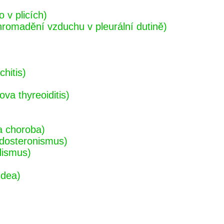
 v plicích)
omadění vzduchu v pleurální dutině)
hitis)
va thyreoiditis)
a choroba)
ldosteronismus)
dismus)
idea)