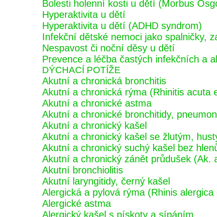
Bolesti holenní kosti u dětí (Morbus Osg
Hyperaktivita u dětí
Hyperaktivita u dětí (ADHD syndrom)
Infekční dětské nemoci jako spalničky, z
Nespavost či noční děsy u dětí
Prevence a léčba častých infekčních a 
DÝCHACÍ POTÍŽE
Akutní a chronická bronchitis
Akutní a chronická rýma (Rhinitis acuta 
Akutní a chronické astma
Akutní a chronické bronchitidy, pneumon
Akutní a chronický kašel
Akutní a chronický kašel se žlutým, hus
Akutní a chronický suchý kašel bez hlen
Akutní a chronický zánět průdušek (Ak. a
Akutní bronchiolitis
Akutní laryngitidy, černý kašel
Alergická a pylová rýma (Rhinis alergica e
Alergické astma
Alergický kašel s pískoty a sípáním