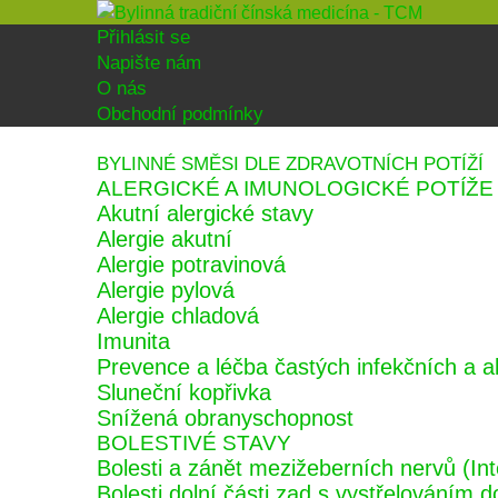
Přihlásit se
Napište nám
O nás
Obchodní podmínky
BYLINNÉ SMĚSI DLE ZDRAVOTNÍCH POTÍŽÍ
ALERGICKÉ A IMUNOLOGICKÉ POTÍŽE
Akutní alergické stavy
Alergie akutní
Alergie potravinová
Alergie pylová
Alergie chladová
Imunita
Prevence a léčba častých infekčních a 
Sluneční kopřivka
Snížená obranyschopnost
BOLESTIVÉ STAVY
Bolesti a zánět mezižeberních nervů (Int
Bolesti dolní části zad s vystřelováním d