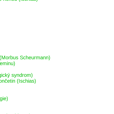
ch (Morbus Scheurmann)
geminu)
gický syndrom)
ončetin (Ischias)
gie)