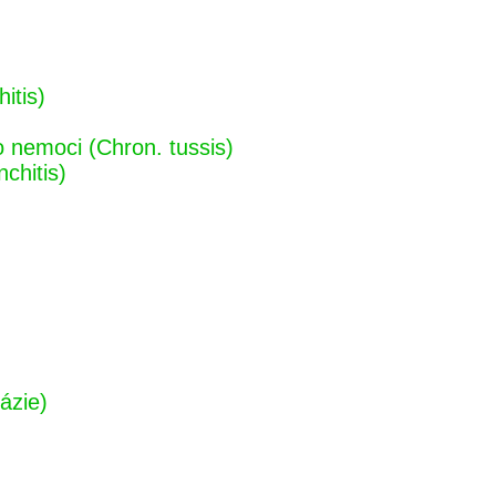
itis)
o nemoci (Chron. tussis)
chitis)
ázie)