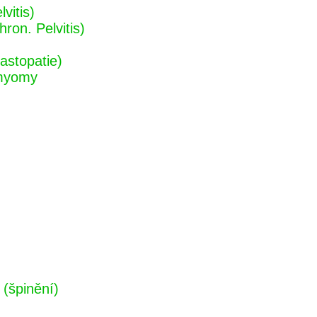
vitis)
ron. Pelvitis)
astopatie)
 myomy
(špinění)