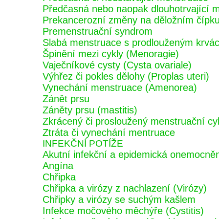
Předčasná nebo naopak dlouhotrvající 
Prekancerozní změny na děložním čípk
Premenstruační syndrom
Slabá menstruace s prodlouženým krvá
Špinění mezi cykly (Menoragie)
Vaječníkové cysty (Cysta ovariale)
Výhřez či pokles dělohy (Proplas uteri)
Vynechání menstruace (Amenorea)
Zánět prsu
Záněty prsu (mastitis)
Zkrácený či prosloužený menstruační cy
Ztráta či vynechání mentruace
INFEKČNÍ POTÍŽE
Akutní infekční a epidemická onemocnění 
Angína
Chřipka
Chřipka a virózy z nachlazení (Virózy)
Chřipky a virózy se suchým kašlem
Infekce močového měchýře (Cystitis)