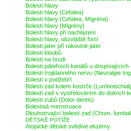
Bolesti hlavy
Bolesti hlavy (Cefalea)
Bolesti hlavy (Cefalea, Migréna)
Bolesti hlavy (Migrény)
Bolesti hlavy při nachlazení
Bolesti hlavy, obzvláště fixní
Bolesti jater při rakovině jater
Bolesti kloubů
Bolesti na hrudi
Bolesti páteřních kanálů u dospívající
Bolesti trojklanného nervu (Neuralgie tri
Bolesti v podžebří
Bolesti zad kolem kostrče (Lumboischial
Bolesti zad s vystřelováním do dolních k
Bolesti zubů (Dolor dentis)
Bolestivá menstruace
Dlouhotrvající bolesti zad (Chron. lumbal
DĚTSKÉ POTÍŽE
Atopické dětské svědivé ekzémy