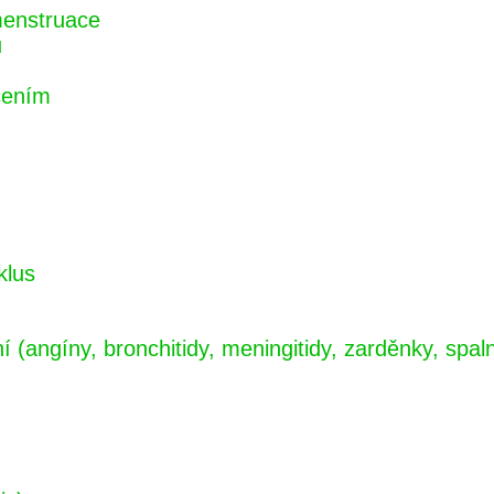
menstruace
u
cením
klus
(angíny, bronchitidy, meningitidy, zarděnky, spalni