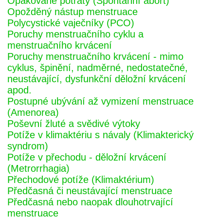
Opakované potraty (Spontánní abort)
Opožděný nástup menstruace
Polycystické vaječníky (PCO)
Poruchy menstruačního cyklu a
menstruačního krvácení
Poruchy menstruačního krvácení - mimo
cyklus, špinění, nadměrné, nedostatečné,
neustávající, dysfunkční děložní krvácení
apod.
Postupné ubývání až vymizení menstruace
(Amenorea)
Poševní žluté a svědivé výtoky
Potíže v klimaktériu s návaly (Klimakterický
syndrom)
Potíže v přechodu - děložní krvácení
(Metrorrhagia)
Přechodové potíže (Klimaktérium)
Předčasná či neustávající menstruace
Předčasná nebo naopak dlouhotrvající
menstruace