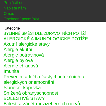
Přihlásit se
Napište nám
O nás
Obchodní podmínky
Kategorie
BYLINNÉ SMĚSI DLE ZDRAVOTNÍCH POTÍŽÍ
ALERGICKÉ A IMUNOLOGICKÉ POTÍŽE
Akutní alergické stavy
Alergie akutní
Alergie potravinová
Alergie pylová
Alergie chladová
Imunita
Prevence a léčba častých infekčních a
alergických onemocnění
Sluneční kopřivka
Snížená obranyschopnost
BOLESTIVÉ STAVY
Bolesti a zánět mezižeberních nervů