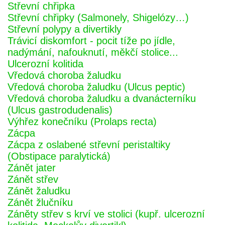
Střevní chřipka
Střevní chřipky (Salmonely, Shigelózy…)
Střevní polypy a divertikly
Trávicí diskomfort - pocit tíže po jídle,
nadýmání, nafouknutí, měkčí stolice...
Ulcerozní kolitida
Vředová choroba žaludku
Vředová choroba žaludku (Ulcus peptic)
Vředová choroba žaludku a dvanácterníku
(Ulcus gastrodudenalis)
Výhřez konečníku (Prolaps recta)
Zácpa
Zácpa z oslabené střevní peristaltiky
(Obstipace paralytická)
Zánět jater
Zánět střev
Zánět žaludku
Zánět žlučníku
Záněty střev s krví ve stolici (kupř. ulcerozní