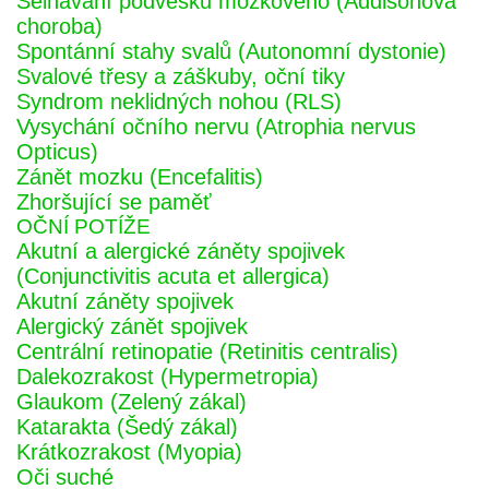
Selhávání podvěsku mozkového (Addisonova
choroba)
Spontánní stahy svalů (Autonomní dystonie)
Svalové třesy a záškuby, oční tiky
Syndrom neklidných nohou (RLS)
Vysychání očního nervu (Atrophia nervus
Opticus)
Zánět mozku (Encefalitis)
Zhoršující se paměť
OČNÍ POTÍŽE
Akutní a alergické záněty spojivek
(Conjunctivitis acuta et allergica)
Akutní záněty spojivek
Alergický zánět spojivek
Centrální retinopatie (Retinitis centralis)
Dalekozrakost (Hypermetropia)
Glaukom (Zelený zákal)
Katarakta (Šedý zákal)
Krátkozrakost (Myopia)
Oči suché