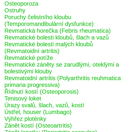
Osteoporoza
Ostruhy
Poruchy čelistního kloubu
(Temporomandibulární dysfunkce)
Revmatická horečka (Febris rheumatica)
Revmatické bolesti kloubů, šlach a vazů
Revmatické bolesti malých kloubů
(Revmatoidní artritis)
Revmatické potíže
Revmatické záněty se zarudlými, oteklými a
bolestivými klouby
Revmatoidní artritis (Polyarthritis reuhmatica
primaria progressiva)
Řídnutí kostí (Osteoporosis)
Tenisový loket
Úrazy svalů, šlach, vazů, kostí
Ústřel, houser (Lumbago)
Výhřez ploténky
Zánět kostí (Osteoartritis)