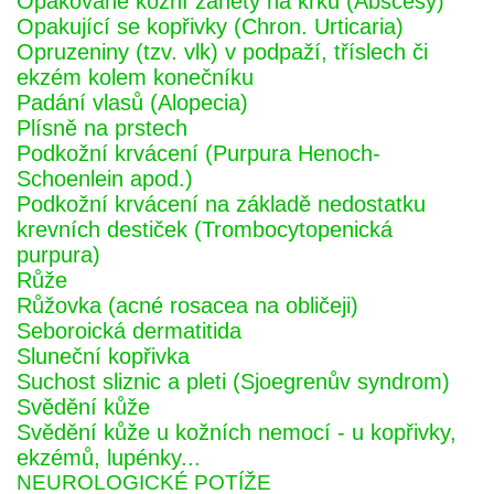
Opakované kožní záněty na krku (Abscesy)
Opakující se kopřivky (Chron. Urticaria)
Opruzeniny (tzv. vlk) v podpaží, tříslech či
ekzém kolem konečníku
Padání vlasů (Alopecia)
Plísně na prstech
Podkožní krvácení (Purpura Henoch-
Schoenlein apod.)
Podkožní krvácení na základě nedostatku
krevních destiček (Trombocytopenická
purpura)
Růže
Růžovka (acné rosacea na obličeji)
Seboroická dermatitida
Sluneční kopřivka
Suchost sliznic a pleti (Sjoegrenův syndrom)
Svědění kůže
Svědění kůže u kožních nemocí - u kopřivky,
ekzémů, lupénky...
NEUROLOGICKÉ POTÍŽE