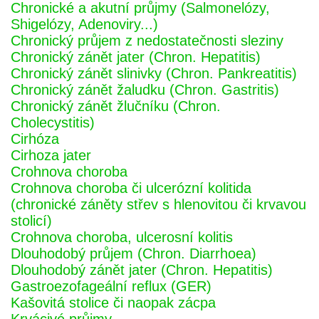
Chronické a akutní průjmy (Salmonelózy,
Shigelózy, Adenoviry...)
Chronický průjem z nedostatečnosti sleziny
Chronický zánět jater (Chron. Hepatitis)
Chronický zánět slinivky (Chron. Pankreatitis)
Chronický zánět žaludku (Chron. Gastritis)
Chronický zánět žlučníku (Chron.
Cholecystitis)
Cirhóza
Cirhoza jater
Crohnova choroba
Crohnova choroba či ulcerózní kolitida
(chronické záněty střev s hlenovitou či krvavou
stolicí)
Crohnova choroba, ulcerosní kolitis
Dlouhodobý průjem (Chron. Diarrhoea)
Dlouhodobý zánět jater (Chron. Hepatitis)
Gastroezofageální reflux (GER)
Kašovitá stolice či naopak zácpa