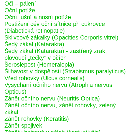
Oči – pálení
Oční potíže
Oční, ušní a nosní potíže
Postižení cév oční sítnice při cukrovce
(Diabetická retinopatie)
Sklivcové zákalky (Opacities Corporis vitrei)
Šedý zákal (Katarakta)
Šedý zákal (Katarakta) - zastřený zrak,
plovoucí „tečky“ v očích
Šeroslepost (Hemeralopia)
Šilhavost v dospělosti (Strabismus paralyticus)
Vřed rohovky (Ulcus cornealis)
Vysychání očního nervu (Atrophia nervus
Opticus)
Zánět očního nervu (Neuritis Optica)
Zánět očního nervu, zánět rohovky, zelený
zákal
Zánět rohovky (Keratitis)
Zánět spojivek