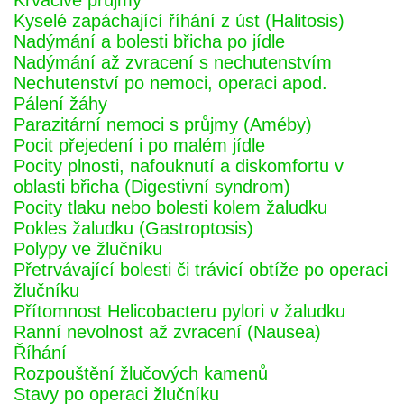
Krvácivé průjmy
Kyselé zapáchající říhání z úst (Halitosis)
Nadýmání a bolesti břicha po jídle
Nadýmání až zvracení s nechutenstvím
Nechutenství po nemoci, operaci apod.
Pálení žáhy
Parazitární nemoci s průjmy (Améby)
Pocit přejedení i po malém jídle
Pocity plnosti, nafouknutí a diskomfortu v
oblasti břicha (Digestivní syndrom)
Pocity tlaku nebo bolesti kolem žaludku
Pokles žaludku (Gastroptosis)
Polypy ve žlučníku
Přetrvávající bolesti či trávicí obtíže po operaci
žlučníku
Přítomnost Helicobacteru pylori v žaludku
Ranní nevolnost až zvracení (Nausea)
Říhání
Rozpouštění žlučových kamenů
Stavy po operaci žlučníku