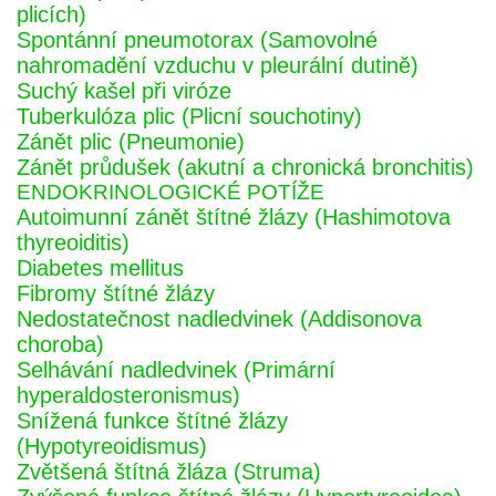
plicích)
Spontánní pneumotorax (Samovolné
nahromadění vzduchu v pleurální dutině)
Suchý kašel při viróze
Tuberkulóza plic (Plicní souchotiny)
Zánět plic (Pneumonie)
Zánět průdušek (akutní a chronická bronchitis)
ENDOKRINOLOGICKÉ POTÍŽE
Autoimunní zánět štítné žlázy (Hashimotova
thyreoiditis)
Diabetes mellitus
Fibromy štítné žlázy
Nedostatečnost nadledvinek (Addisonova
choroba)
Selhávání nadledvinek (Primární
hyperaldosteronismus)
Snížená funkce štítné žlázy
(Hypotyreoidismus)
Zvětšená štítná žláza (Struma)