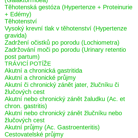
(Galaktorrhoea)
Těhotenská gestóza (Hypertenze + Proteinurie
+ Edémy)
Těhotenství
Vysoký krevní tlak v těhotenství (Hypertenze
gravida)
Zadržení očistků po porodu (Lochiometra)
Zadržování moči po porodu (Urinary retentio
post partum)
TRÁVICÍ POTÍŽE
Akutní a chronická gastritida
Akutní a chronické průjmy
Akutní či chronický zánět jater, žlučníku či
žlučových cest
Akutní nebo chronický zánět žaludku (Ac. et
chron. gastritis)
Akutní nebo chronický zánět žlučníku nebo
žlučových cest
Akutní průjmy (Ac. Gastroenteritis)
Cestovatelské průjmy