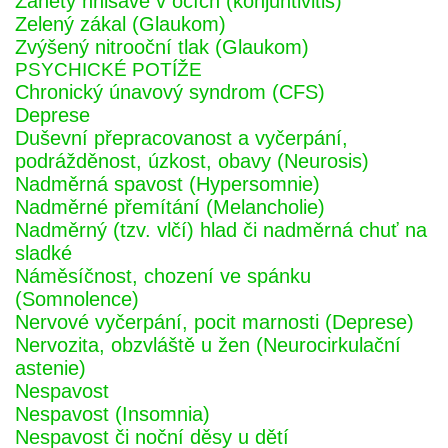
Záněty hnisavé v očích (konjuntivitis)
Zelený zákal (Glaukom)
Zvýšený nitrooční tlak (Glaukom)
PSYCHICKÉ POTÍŽE
Chronický únavový syndrom (CFS)
Deprese
Duševní přepracovanost a vyčerpání,
podrážděnost, úzkost, obavy (Neurosis)
Nadměrná spavost (Hypersomnie)
Nadměrné přemítání (Melancholie)
Nadměrný (tzv. vlčí) hlad či nadměrná chuť na
sladké
Náměsíčnost, chození ve spánku
(Somnolence)
Nervové vyčerpání, pocit marnosti (Deprese)
Nervozita, obzvláště u žen (Neurocirkulační
astenie)
Nespavost
Nespavost (Insomnia)
Nespavost či noční děsy u dětí