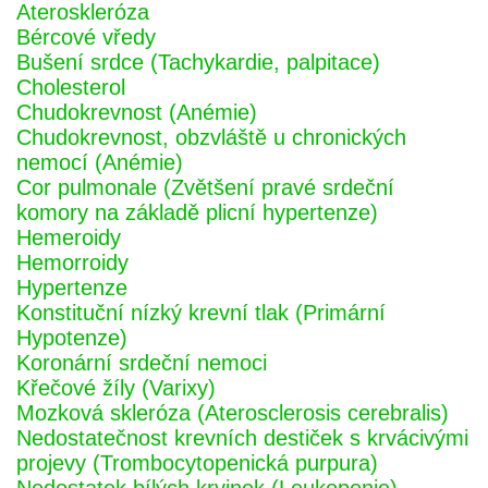
Ateroskleróza
Bércové vředy
Bušení srdce (Tachykardie, palpitace)
Cholesterol
Chudokrevnost (Anémie)
Chudokrevnost, obzvláště u chronických
nemocí (Anémie)
Cor pulmonale (Zvětšení pravé srdeční
komory na základě plicní hypertenze)
Hemeroidy
Hemorroidy
Hypertenze
Konstituční nízký krevní tlak (Primární
Hypotenze)
Koronární srdeční nemoci
Křečové žíly (Varixy)
Mozková skleróza (Aterosclerosis cerebralis)
Nedostatečnost krevních destiček s krvácivými
projevy (Trombocytopenická purpura)