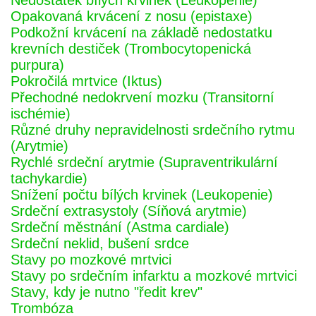
Nedostatek bílých krvinek (Leukopenie)
Opakovaná krvácení z nosu (epistaxe)
Podkožní krvácení na základě nedostatku
krevních destiček (Trombocytopenická
purpura)
Pokročilá mrtvice (Iktus)
Přechodné nedokrvení mozku (Transitorní
ischémie)
Různé druhy nepravidelnosti srdečního rytmu
(Arytmie)
Rychlé srdeční arytmie (Supraventrikulární
tachykardie)
Snížení počtu bílých krvinek (Leukopenie)
Srdeční extrasystoly (Síňová arytmie)
Srdeční městnání (Astma cardiale)
Srdeční neklid, bušení srdce
Stavy po mozkové mrtvici
Stavy po srdečním infarktu a mozkové mrtvici
Stavy, kdy je nutno "ředit krev"
Trombóza