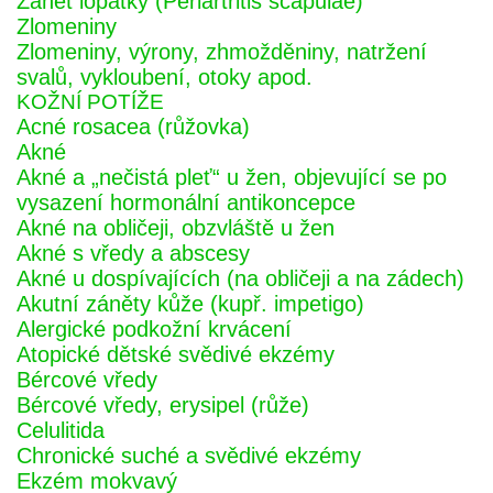
Zánět lopatky (Periartritis scapulae)
Zlomeniny
Zlomeniny, výrony, zhmožděniny, natržení
svalů, vykloubení, otoky apod.
KOŽNÍ POTÍŽE
Acné rosacea (růžovka)
Akné
Akné a „nečistá pleť“ u žen, objevující se po
vysazení hormonální antikoncepce
Akné na obličeji, obzvláště u žen
Akné s vředy a abscesy
Akné u dospívajících (na obličeji a na zádech)
Akutní záněty kůže (kupř. impetigo)
Alergické podkožní krvácení
Atopické dětské svědivé ekzémy
Bércové vředy
Bércové vředy, erysipel (růže)
Celulitida
Chronické suché a svědivé ekzémy
Ekzém mokvavý