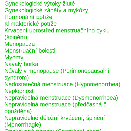
Gynekologické výtoky žluté
Gynekologické záněty a mykózy
Hormonální potíže
Klimakterické potíže
Krvácení uprostřed menstruačního cyklu
(špinění)
Menopauza
Menstruační bolesti
Myomy
Návaly horka
Návaly v menopause (Perimonopausální
syndrom)
Nedostatečná menstruace (Hypomenorrhea)
Neplodnost
Nepravidelná menstruace (Dysmenorrhoea)
Nepravidelná menstruace (předčasná či
opožděná)
Nepravidelné děložní krvácení, špinění
(Menorrhagie)