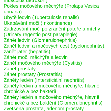
musculus detrusorí)
Pokles močového měchýře (Prolaps Vesica
urinaria)
Úbytě ledvin (Tuberculosis renalis)
Ukapávání moči (Inkontinence)
Zadržování moči po zranění páteře a míchy
(Urinary regentio post paraplegie)
Zánět ledvin (Glomerulonephritis)
Zánět ledvin a močových cest (pyelonephritis),
zánět jater (hepatitis)
Zánět moč. měchýře a ledvin
Zánět močového měchýře (Cystitis)
Zánět prostaty
Zánět prostaty (Prostatitis)
Záněty ledvin (Intersticiální nephritis)
Záněty ledvin a močového měchýře, hlavně
chronické a bez baktérií
Záněty ledvin a močového měchýře, hlavně
chronické a bez baktérií (Glomerulonephritis)
Zvětšená prostata, adenom prostaty