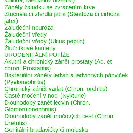
kolitida, Meckelův divertikl)
Záněty žaludku se zvracením krve
Ztučnělá či ztvrdlá játra (Steatóza či cirhóza
jater)
Žaludeční neuróza
Žaludeční vředy
Žaludeční vředy (Ulcus peptic)
Žlučníkové kameny
UROGENITÁLNÍ POTÍŽE
Akutní a chronický zánět prostaty (Ac. et
chron. Prostatitis)
Bakteriální záněty ledvin a ledvinných pánviček
(Pyelonephritis)
Chronický zánět varlat (Chron. orchitis)
Časté močení v noci (Nykturie)
Dlouhodobý zánět ledvin (Chron.
Glomerulonephritis)
Dlouhodobý zánět močových cest (Chron.
Uretritis)
Genitální bradavičky či moluska