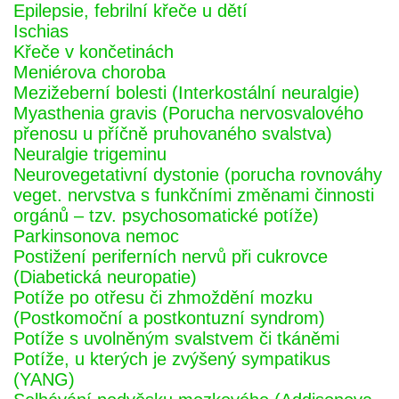
Epilepsie, febrilní křeče u dětí
Ischias
Křeče v končetinách
Meniérova choroba
Mezižeberní bolesti (Interkostální neuralgie)
Myasthenia gravis (Porucha nervosvalového
přenosu u příčně pruhovaného svalstva)
Neuralgie trigeminu
Neurovegetativní dystonie (porucha rovnováhy
veget. nervstva s funkčními změnami činnosti
orgánů – tzv. psychosomatické potíže)
Parkinsonova nemoc
Postižení periferních nervů při cukrovce
(Diabetická neuropatie)
Potíže po otřesu či zhmoždění mozku
(Postkomoční a postkontuzní syndrom)
Potíže s uvolněným svalstvem či tkáněmi
Potíže, u kterých je zvýšený sympatikus
(YANG)