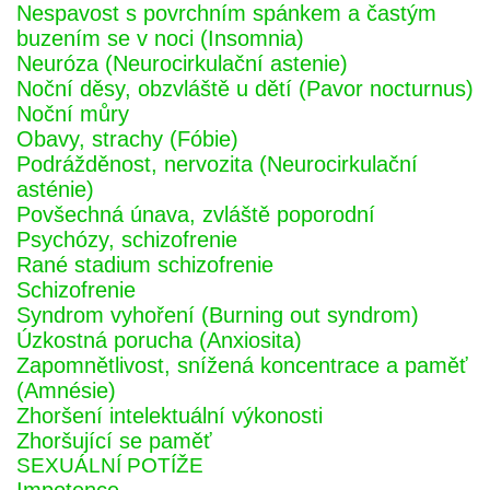
Nespavost s povrchním spánkem a častým
buzením se v noci (Insomnia)
Neuróza (Neurocirkulační astenie)
Noční děsy, obzvláště u dětí (Pavor nocturnus)
Noční můry
Obavy, strachy (Fóbie)
Podrážděnost, nervozita (Neurocirkulační
asténie)
Povšechná únava, zvláště poporodní
Psychózy, schizofrenie
Rané stadium schizofrenie
Schizofrenie
Syndrom vyhoření (Burning out syndrom)
Úzkostná porucha (Anxiosita)
Zapomnětlivost, snížená koncentrace a paměť
(Amnésie)
Zhoršení intelektuální výkonosti
Zhoršující se paměť
SEXUÁLNÍ POTÍŽE