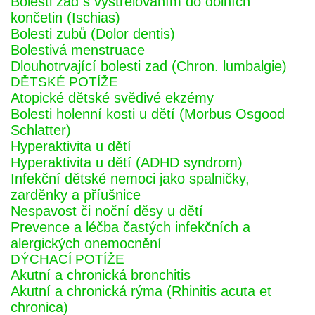
Bolesti zad s vystřelováním do dolních
končetin (Ischias)
Bolesti zubů (Dolor dentis)
Bolestivá menstruace
Dlouhotrvající bolesti zad (Chron. lumbalgie)
DĚTSKÉ POTÍŽE
Atopické dětské svědivé ekzémy
Bolesti holenní kosti u dětí (Morbus Osgood
Schlatter)
Hyperaktivita u dětí
Hyperaktivita u dětí (ADHD syndrom)
Infekční dětské nemoci jako spalničky,
zarděnky a příušnice
Nespavost či noční děsy u dětí
Prevence a léčba častých infekčních a
alergických onemocnění
DÝCHACÍ POTÍŽE
Akutní a chronická bronchitis
Akutní a chronická rýma (Rhinitis acuta et
chronica)