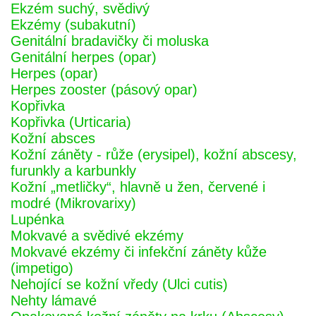
Ekzém suchý, svědivý
Ekzémy (subakutní)
Genitální bradavičky či moluska
Genitální herpes (opar)
Herpes (opar)
Herpes zooster (pásový opar)
Kopřivka
Kopřivka (Urticaria)
Kožní absces
Kožní záněty - růže (erysipel), kožní abscesy,
furunkly a karbunkly
Kožní „metličky“, hlavně u žen, červené i
modré (Mikrovarixy)
Lupénka
Mokvavé a svědivé ekzémy
Mokvavé ekzémy či infekční záněty kůže
(impetigo)
Nehojící se kožní vředy (Ulci cutis)
Nehty lámavé