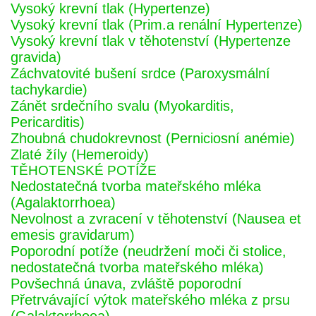
Vysoký krevní tlak (Hypertenze)
Vysoký krevní tlak (Prim.a renální Hypertenze)
Vysoký krevní tlak v těhotenství (Hypertenze
gravida)
Záchvatovité bušení srdce (Paroxysmální
tachykardie)
Zánět srdečního svalu (Myokarditis,
Pericarditis)
Zhoubná chudokrevnost (Perniciosní anémie)
Zlaté žíly (Hemeroidy)
TĚHOTENSKÉ POTÍŽE
Nedostatečná tvorba mateřského mléka
(Agalaktorrhoea)
Nevolnost a zvracení v těhotenství (Nausea et
emesis gravidarum)
Poporodní potíže (neudržení moči či stolice,
nedostatečná tvorba mateřského mléka)
Povšechná únava, zvláště poporodní
Přetrvávající výtok mateřského mléka z prsu