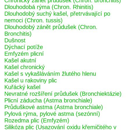
Chronický zánět průdušek (Chron. bronchitis)
Dlouhodobá rýma (Chron. Rhinitis)
Dlouhodobý suchý kašel, přetrvávající po
nemoci (Chron. tussis)
Dlouhodobý zánět průdušek (Chron.
Bronchitis)
Dušnost
Dýchací potíže
Emfyzém plicní
Kašel akutní
Kašel chronický
Kašel s vykašláváním žlutého hlenu
Kašel u rakoviny plic
Kuřácký kašel
Nevratné rozšíření průdušek (Bronchiektázie)
Plicní záducha (Astma bronchiale)
Průduškové astma (Astma bronchiale)
Pylová rýma, pylové astma (sezónní)
Rozedma plic (Emfyzém)
Silikóza plic (Usazování oxidu křemičitého v