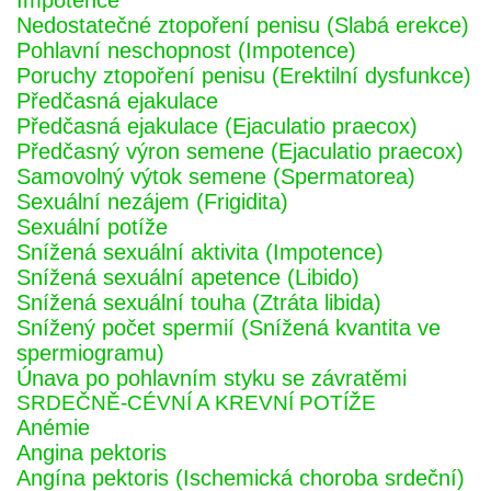
Impotence
Nedostatečné ztopoření penisu (Slabá erekce)
Pohlavní neschopnost (Impotence)
Poruchy ztopoření penisu (Erektilní dysfunkce)
Předčasná ejakulace
Předčasná ejakulace (Ejaculatio praecox)
Předčasný výron semene (Ejaculatio praecox)
Samovolný výtok semene (Spermatorea)
Sexuální nezájem (Frigidita)
Sexuální potíže
Snížená sexuální aktivita (Impotence)
Snížená sexuální apetence (Libido)
Snížená sexuální touha (Ztráta libida)
Snížený počet spermií (Snížená kvantita ve
spermiogramu)
Únava po pohlavním styku se závratěmi
SRDEČNĚ-CÉVNÍ A KREVNÍ POTÍŽE
Anémie
Angina pektoris
Angína pektoris (Ischemická choroba srdeční)