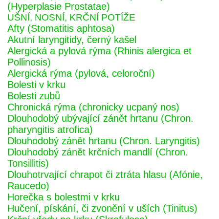
(Hyperplasie Prostatae)
UŠNÍ, NOSNÍ, KRČNÍ POTÍŽE
Afty (Stomatitis aphtosa)
Akutní laryngitidy, černý kašel
Alergická a pylová rýma (Rhinis alergica et
Pollinosis)
Alergická rýma (pylová, celoroční)
Bolesti v krku
Bolesti zubů
Chronická rýma (chronicky ucpaný nos)
Dlouhodobý ubývající zánět hrtanu (Chron.
pharyngitis atrofica)
Dlouhodobý zánět hrtanu (Chron. Laryngitis)
Dlouhodobý zánět krčních mandlí (Chron.
Tonsillitis)
Dlouhotrvající chrapot či ztráta hlasu (Afónie,
Raucedo)
Horečka s bolestmi v krku
Hučení, pískání, či zvonění v uších (Tinitus)