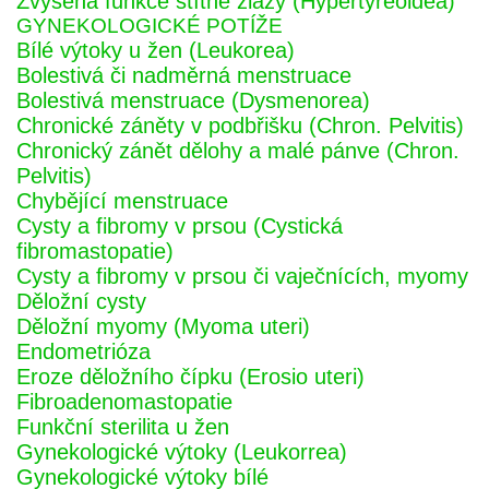
Zvýšená funkce štítné žlázy (Hypertyreoidea)
GYNEKOLOGICKÉ POTÍŽE
Bílé výtoky u žen (Leukorea)
Bolestivá či nadměrná menstruace
Bolestivá menstruace (Dysmenorea)
Chronické záněty v podbřišku (Chron. Pelvitis)
Chronický zánět dělohy a malé pánve (Chron.
Pelvitis)
Chybějící menstruace
Cysty a fibromy v prsou (Cystická
fibromastopatie)
Cysty a fibromy v prsou či vaječnících, myomy
Děložní cysty
Děložní myomy (Myoma uteri)
Endometrióza
Eroze děložního čípku (Erosio uteri)
Fibroadenomastopatie
Funkční sterilita u žen
Gynekologické výtoky (Leukorrea)
Gynekologické výtoky bílé