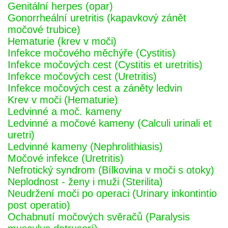
Genitální herpes (opar)
Gonorrheální uretritis (kapavkový zánět
močové trubice)
Hematurie (krev v moči)
Infekce močového měchýře (Cystitis)
Infekce močových cest (Cystitis et uretritis)
Infekce močových cest (Uretritis)
Infekce močových cest a záněty ledvin
Krev v moči (Hematurie)
Ledvinné a moč. kameny
Ledvinné a močové kameny (Calculi urinali et
uretri)
Ledvinné kameny (Nephrolithiasis)
Močové infekce (Uretritis)
Nefrotický syndrom (Bílkovina v moči s otoky)
Neplodnost - ženy i muži (Sterilita)
Neudržení moči po operaci (Urinary inkontintio
post operatio)
Ochabnutí močových svěračů (Paralysis