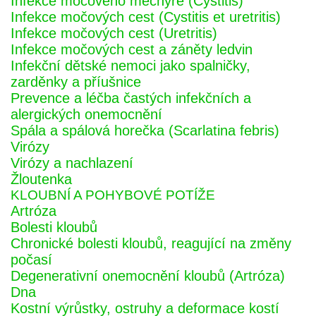
Infekce močového měchýře (Cystitis)
Infekce močových cest (Cystitis et uretritis)
Infekce močových cest (Uretritis)
Infekce močových cest a záněty ledvin
Infekční dětské nemoci jako spalničky,
zarděnky a příušnice
Prevence a léčba častých infekčních a
alergických onemocnění
Spála a spálová horečka (Scarlatina febris)
Virózy
Virózy a nachlazení
Žloutenka
KLOUBNÍ A POHYBOVÉ POTÍŽE
Artróza
Bolesti kloubů
Chronické bolesti kloubů, reagující na změny
počasí
Degenerativní onemocnění kloubů (Artróza)
Dna
Kostní výrůstky, ostruhy a deformace kostí