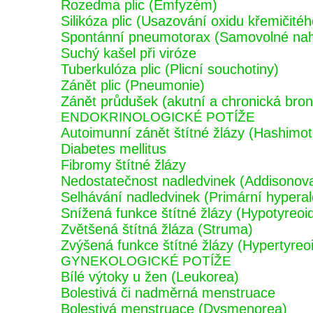
Rozedma plic (Emfyzém)
Silikóza plic (Usazování oxidu křemičitého
Spontánní pneumotorax (Samovolné nahr
Suchý kašel při viróze
Tuberkulóza plic (Plicní souchotiny)
Zánět plic (Pneumonie)
Zánět průdušek (akutní a chronická bronc
ENDOKRINOLOGICKÉ POTÍŽE
Autoimunní zánět štítné žlázy (Hashimoto
Diabetes mellitus
Fibromy štítné žlázy
Nedostatečnost nadledvinek (Addisonov
Selhávání nadledvinek (Primární hypera
Snížená funkce štítné žlázy (Hypotyreoi
Zvětšená štítná žláza (Struma)
Zvýšená funkce štítné žlázy (Hypertyreo
GYNEKOLOGICKÉ POTÍŽE
Bílé výtoky u žen (Leukorea)
Bolestivá či nadměrná menstruace
Bolestivá menstruace (Dysmenorea)