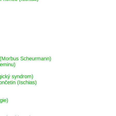
ch (Morbus Scheurmann)
geminu)
gický syndrom)
ončetin (Ischias)
gie)