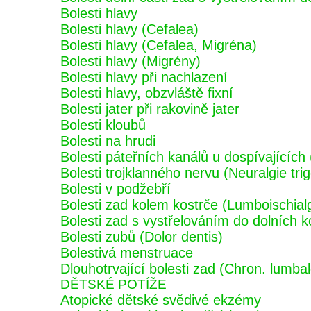
Bolesti hlavy
Bolesti hlavy (Cefalea)
Bolesti hlavy (Cefalea, Migréna)
Bolesti hlavy (Migrény)
Bolesti hlavy při nachlazení
Bolesti hlavy, obzvláště fixní
Bolesti jater při rakovině jater
Bolesti kloubů
Bolesti na hrudi
Bolesti páteřních kanálů u dospívající
Bolesti trojklanného nervu (Neuralgie tri
Bolesti v podžebří
Bolesti zad kolem kostrče (Lumboischial
Bolesti zad s vystřelováním do dolních k
Bolesti zubů (Dolor dentis)
Bolestivá menstruace
Dlouhotrvající bolesti zad (Chron. lumbal
DĚTSKÉ POTÍŽE
Atopické dětské svědivé ekzémy