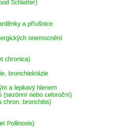
ood Schlatter)
arděnky a příušnice
alergických onemocnění
et chronica)
ie, bronchiektázie
tým a lepkavý hlenem
ů (sezónní nebo celoroční)
 chron. bronchitis)
t Pollinosis)