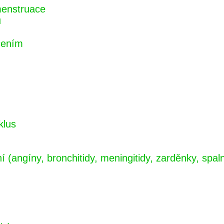
menstruace
u
cením
klus
(angíny, bronchitidy, meningitidy, zarděnky, spalni