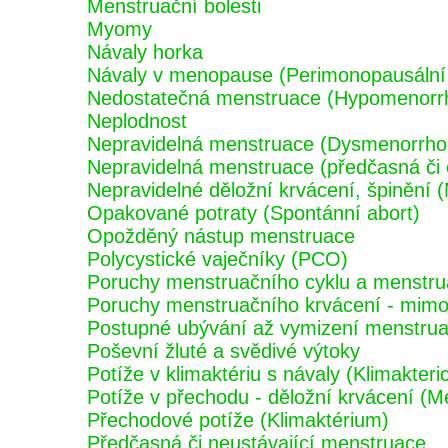
Menstruační bolesti
Myomy
Návaly horka
Návaly v menopause (Perimonopausální
Nedostatečná menstruace (Hypomenorr
Neplodnost
Nepravidelná menstruace (Dysmenorrho
Nepravidelná menstruace (předčasná či
Nepravidelné děložní krvácení, špinění 
Opakované potraty (Spontánní abort)
Opožděný nástup menstruace
Polycystické vaječníky (PCO)
Poruchy menstruačního cyklu a menstru
Poruchy menstruačního krvácení - mimo 
Postupné ubývání až vymizení menstru
Poševní žluté a svědivé výtoky
Potíže v klimaktériu s návaly (Klimakter
Potíže v přechodu - děložní krvácení (M
Přechodové potíže (Klimaktérium)
Předčasná či neustávající menstruace