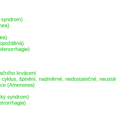
 syndrom)
hea)
ea)
 opožděná)
(Menorrhagie)
ačního krvácení
cyklus, špinění, nadměrné, nedostatečné, neustáva
ace (Amenorea)
ický syndrom)
etrorrhagia)