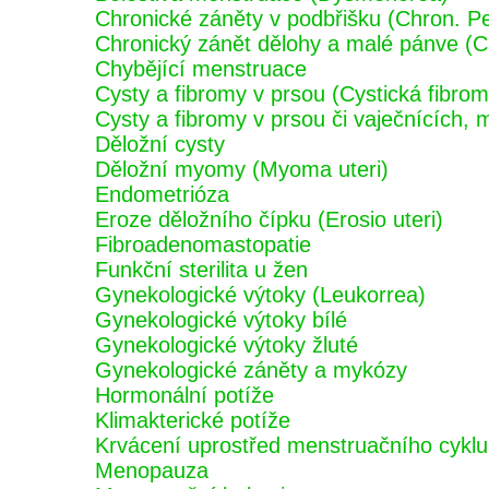
Chronické záněty v podbřišku (Chron. Pel
Chronický zánět dělohy a malé pánve (Ch
Chybějící menstruace
Cysty a fibromy v prsou (Cystická fibrom
Cysty a fibromy v prsou či vaječnících,
Děložní cysty
Děložní myomy (Myoma uteri)
Endometrióza
Eroze děložního čípku (Erosio uteri)
Fibroadenomastopatie
Funkční sterilita u žen
Gynekologické výtoky (Leukorrea)
Gynekologické výtoky bílé
Gynekologické výtoky žluté
Gynekologické záněty a mykózy
Hormonální potíže
Klimakterické potíže
Krvácení uprostřed menstruačního cyklu 
Menopauza