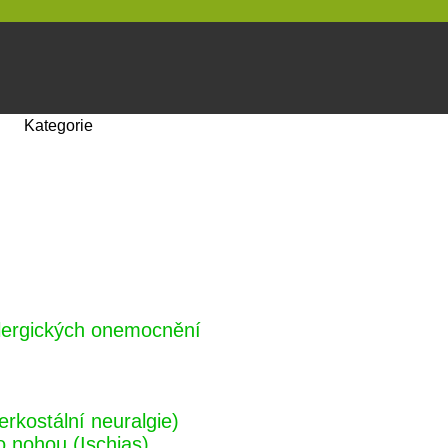
Kategorie
alergických onemocnění
erkostální neuralgie)
o nohou (Ischias)