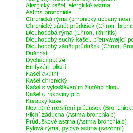
Alergický kašel, alergické astma
Astma bronchiale
Chronická rýma (chronicky ucpaný nos)
Chronický zánět průdušek (Chron. bronch
Dlouhodobá rýma (Chron. Rhinitis)
Dlouhodobý suchý kašel, přetrvávající p
Dlouhodobý zánět průdušek (Chron. Bron
Dušnost
Dýchací potíže
Emfyzém plicní
Kašel akutní
Kašel chronický
Kašel s vykašláváním žlutého hlenu
Kašel u rakoviny plic
Kuřácký kašel
Nevratné rozšíření průdušek (Bronchiekt
Plicní záducha (Astma bronchiale)
Průduškové astma (Astma bronchiale)
Pylová rýma, pylové astma (sezónní)