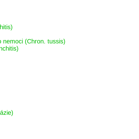
itis)
o nemoci (Chron. tussis)
chitis)
ázie)