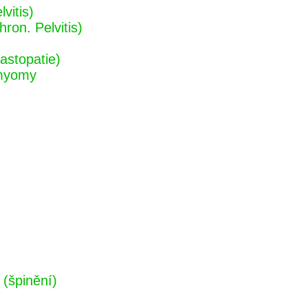
vitis)
ron. Pelvitis)
astopatie)
 myomy
(špinění)