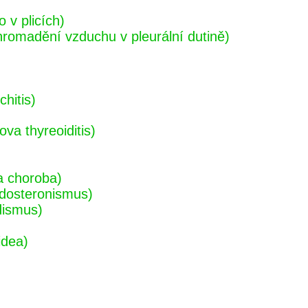
 v plicích)
omadění vzduchu v pleurální dutině)
hitis)
va thyreoiditis)
a choroba)
ldosteronismus)
dismus)
idea)