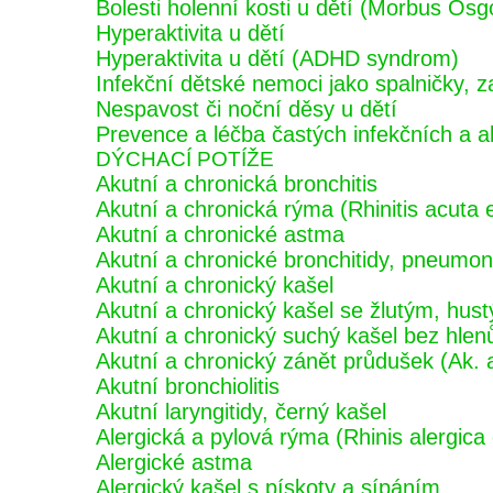
Bolesti holenní kosti u dětí (Morbus Osg
Hyperaktivita u dětí
Hyperaktivita u dětí (ADHD syndrom)
Infekční dětské nemoci jako spalničky, z
Nespavost či noční děsy u dětí
Prevence a léčba častých infekčních a 
DÝCHACÍ POTÍŽE
Akutní a chronická bronchitis
Akutní a chronická rýma (Rhinitis acuta 
Akutní a chronické astma
Akutní a chronické bronchitidy, pneumon
Akutní a chronický kašel
Akutní a chronický kašel se žlutým, hus
Akutní a chronický suchý kašel bez hlen
Akutní a chronický zánět průdušek (Ak. a
Akutní bronchiolitis
Akutní laryngitidy, černý kašel
Alergická a pylová rýma (Rhinis alergica e
Alergické astma
Alergický kašel s pískoty a sípáním