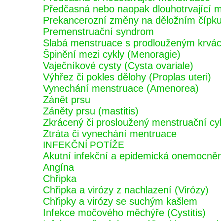
Předčasná nebo naopak dlouhotrvající 
Prekancerozní změny na děložním čípk
Premenstruační syndrom
Slabá menstruace s prodlouženým krvá
Špinění mezi cykly (Menoragie)
Vaječníkové cysty (Cysta ovariale)
Výhřez či pokles dělohy (Proplas uteri)
Vynechání menstruace (Amenorea)
Zánět prsu
Záněty prsu (mastitis)
Zkrácený či prosloužený menstruační cy
Ztráta či vynechání mentruace
INFEKČNÍ POTÍŽE
Akutní infekční a epidemická onemocnění 
Angína
Chřipka
Chřipka a virózy z nachlazení (Virózy)
Chřipky a virózy se suchým kašlem
Infekce močového měchýře (Cystitis)