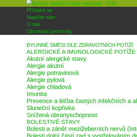
Přihlásit se
Napište nám
O nás
Obchodní podmínky
BYLINNÉ SMĚSI DLE ZDRAVOTNÍCH POTÍŽÍ
ALERGICKÉ A IMUNOLOGICKÉ POTÍŽE
Akutní alergické stavy
Alergie akutní
Alergie potravinová
Alergie pylová
Alergie chladová
Imunita
Prevence a léčba častých infekčních a 
Sluneční kopřivka
Snížená obranyschopnost
BOLESTIVÉ STAVY
Bolesti a zánět mezižeberních nervů (Int
Bolesti dolní části zad s vystřelováním d