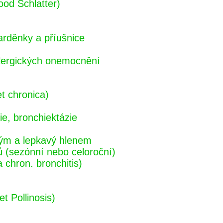
ood Schlatter)
arděnky a příušnice
alergických onemocnění
et chronica)
ie, bronchiektázie
tým a lepkavý hlenem
ů (sezónní nebo celoroční)
 chron. bronchitis)
t Pollinosis)