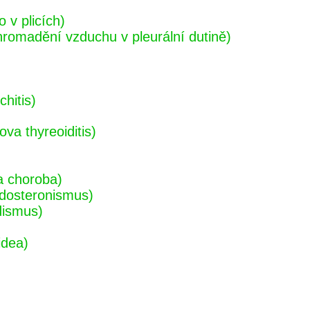
 v plicích)
omadění vzduchu v pleurální dutině)
hitis)
va thyreoiditis)
a choroba)
ldosteronismus)
dismus)
idea)