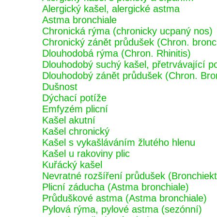
Alergický kašel, alergické astma
Astma bronchiale
Chronická rýma (chronicky ucpaný nos)
Chronický zánět průdušek (Chron. bronch
Dlouhodobá rýma (Chron. Rhinitis)
Dlouhodobý suchý kašel, přetrvávající p
Dlouhodobý zánět průdušek (Chron. Bron
Dušnost
Dýchací potíže
Emfyzém plicní
Kašel akutní
Kašel chronický
Kašel s vykašláváním žlutého hlenu
Kašel u rakoviny plic
Kuřácký kašel
Nevratné rozšíření průdušek (Bronchiekt
Plicní záducha (Astma bronchiale)
Průduškové astma (Astma bronchiale)
Pylová rýma, pylové astma (sezónní)