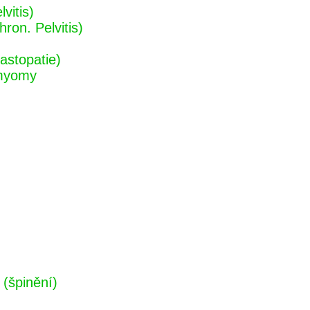
vitis)
ron. Pelvitis)
astopatie)
 myomy
(špinění)