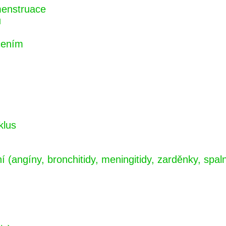
menstruace
u
cením
klus
(angíny, bronchitidy, meningitidy, zarděnky, spalni