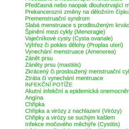
Předčasná nebo naopak dlouhotrvající 
Prekancerozní změny na děložním čípk
Premenstruační syndrom
Slabá menstruace s prodlouženým krvá
Špinění mezi cykly (Menoragie)
Vaječníkové cysty (Cysta ovariale)
Výhřez či pokles dělohy (Proplas uteri)
Vynechání menstruace (Amenorea)
Zánět prsu
Záněty prsu (mastitis)
Zkrácený či prosloužený menstruační cy
Ztráta či vynechání mentruace
INFEKČNÍ POTÍŽE
Akutní infekční a epidemická onemocnění 
Angína
Chřipka
Chřipka a virózy z nachlazení (Virózy)
Chřipky a virózy se suchým kašlem
Infekce močového měchýře (Cystitis)