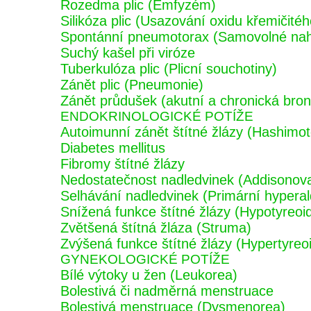
Rozedma plic (Emfyzém)
Silikóza plic (Usazování oxidu křemičitého
Spontánní pneumotorax (Samovolné nahr
Suchý kašel při viróze
Tuberkulóza plic (Plicní souchotiny)
Zánět plic (Pneumonie)
Zánět průdušek (akutní a chronická bronc
ENDOKRINOLOGICKÉ POTÍŽE
Autoimunní zánět štítné žlázy (Hashimoto
Diabetes mellitus
Fibromy štítné žlázy
Nedostatečnost nadledvinek (Addisonov
Selhávání nadledvinek (Primární hypera
Snížená funkce štítné žlázy (Hypotyreoi
Zvětšená štítná žláza (Struma)
Zvýšená funkce štítné žlázy (Hypertyreo
GYNEKOLOGICKÉ POTÍŽE
Bílé výtoky u žen (Leukorea)
Bolestivá či nadměrná menstruace
Bolestivá menstruace (Dysmenorea)