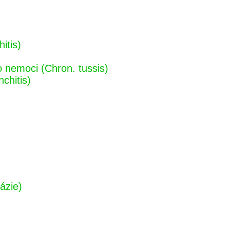
itis)
o nemoci (Chron. tussis)
chitis)
ázie)