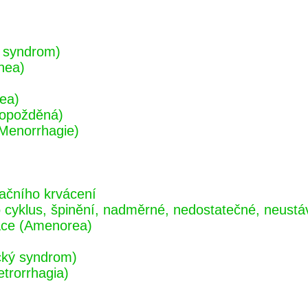
 syndrom)
hea)
ea)
 opožděná)
(Menorrhagie)
ačního krvácení
cyklus, špinění, nadměrné, nedostatečné, neustáva
ace (Amenorea)
ický syndrom)
etrorrhagia)