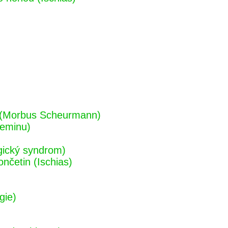
ch (Morbus Scheurmann)
geminu)
gický syndrom)
ončetin (Ischias)
gie)