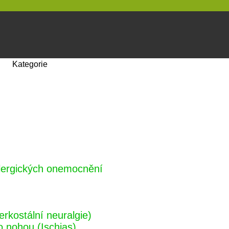
Kategorie
alergických onemocnění
erkostální neuralgie)
o nohou (Ischias)