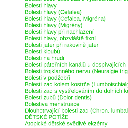
Bolesti hlavy
Bolesti hlavy (Cefalea)
Bolesti hlavy (Cefalea, Migréna)
Bolesti hlavy (Migrény)
Bolesti hlavy při nachlazení
Bolesti hlavy, obzvláště fixní
Bolesti jater při rakovině jater
Bolesti kloubů
Bolesti na hrudi
Bolesti páteřních kanálů u dospívající
Bolesti trojklanného nervu (Neuralgie tri
Bolesti v podžebří
Bolesti zad kolem kostrče (Lumboischial
Bolesti zad s vystřelováním do dolních k
Bolesti zubů (Dolor dentis)
Bolestivá menstruace
Dlouhotrvající bolesti zad (Chron. lumbal
DĚTSKÉ POTÍŽE
Atopické dětské svědivé ekzémy