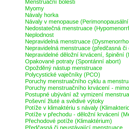
Menstruační bolesti
Myomy
Návaly horka
Návaly v menopause (Perimonopausální
Nedostatečná menstruace (Hypomenorr
Neplodnost
Nepravidelná menstruace (Dysmenorrho
Nepravidelná menstruace (předčasná či
Nepravidelné děložní krvácení, špinění 
Opakované potraty (Spontánní abort)
Opožděný nástup menstruace
Polycystické vaječníky (PCO)
Poruchy menstruačního cyklu a menstru
Poruchy menstruačního krvácení - mimo 
Postupné ubývání až vymizení menstru
Poševní žluté a svědivé výtoky
Potíže v klimaktériu s návaly (Klimakter
Potíže v přechodu - děložní krvácení (M
Přechodové potíže (Klimaktérium)
Předčasná či neustávající menstruace