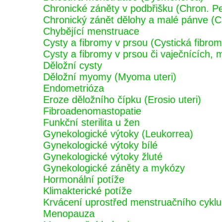
Chronické záněty v podbřišku (Chron. Pel
Chronický zánět dělohy a malé pánve (Ch
Chybějící menstruace
Cysty a fibromy v prsou (Cystická fibrom
Cysty a fibromy v prsou či vaječnících,
Děložní cysty
Děložní myomy (Myoma uteri)
Endometrióza
Eroze děložního čípku (Erosio uteri)
Fibroadenomastopatie
Funkční sterilita u žen
Gynekologické výtoky (Leukorrea)
Gynekologické výtoky bílé
Gynekologické výtoky žluté
Gynekologické záněty a mykózy
Hormonální potíže
Klimakterické potíže
Krvácení uprostřed menstruačního cyklu 
Menopauza