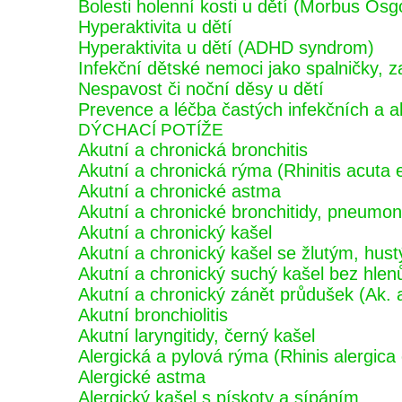
Bolesti holenní kosti u dětí (Morbus Osg
Hyperaktivita u dětí
Hyperaktivita u dětí (ADHD syndrom)
Infekční dětské nemoci jako spalničky, z
Nespavost či noční děsy u dětí
Prevence a léčba častých infekčních a 
DÝCHACÍ POTÍŽE
Akutní a chronická bronchitis
Akutní a chronická rýma (Rhinitis acuta 
Akutní a chronické astma
Akutní a chronické bronchitidy, pneumon
Akutní a chronický kašel
Akutní a chronický kašel se žlutým, hus
Akutní a chronický suchý kašel bez hlen
Akutní a chronický zánět průdušek (Ak. a
Akutní bronchiolitis
Akutní laryngitidy, černý kašel
Alergická a pylová rýma (Rhinis alergica e
Alergické astma
Alergický kašel s pískoty a sípáním