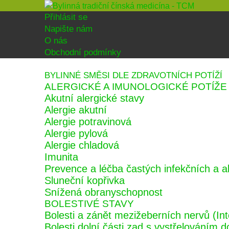
Přihlásit se
Napište nám
O nás
Obchodní podmínky
BYLINNÉ SMĚSI DLE ZDRAVOTNÍCH POTÍŽÍ
ALERGICKÉ A IMUNOLOGICKÉ POTÍŽE
Akutní alergické stavy
Alergie akutní
Alergie potravinová
Alergie pylová
Alergie chladová
Imunita
Prevence a léčba častých infekčních a 
Sluneční kopřivka
Snížená obranyschopnost
BOLESTIVÉ STAVY
Bolesti a zánět mezižeberních nervů (Int
Bolesti dolní části zad s vystřelováním d